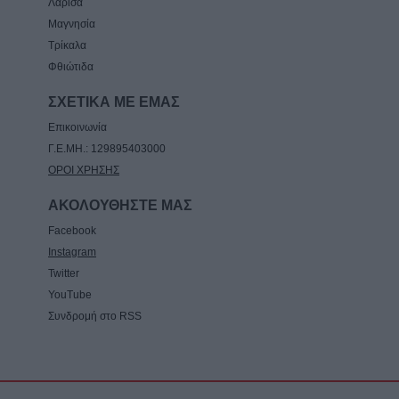
Λάρισα
Το εβδομαδιαίο πρόγραμμα (10-16/8) της
Μαγνησία
Κινητής Αστυνομικής Μονάδας στην Π.Ε.
Τρίκαλα
Καρδίτσας
Φθιώτιδα
8 Αυγούστου 2026, 08:22
ΣΧΕΤΙΚΑ ΜΕ ΕΜΑΣ
Επικοινωνία
Γ.Ε.ΜΗ.: 129895403000
ΟΡΟΙ ΧΡΗΣΗΣ
ΑΚΟΛΟΥΘΗΣΤΕ ΜΑΣ
Facebook
Instagram
Twitter
YouTube
Συνδρομή στο RSS