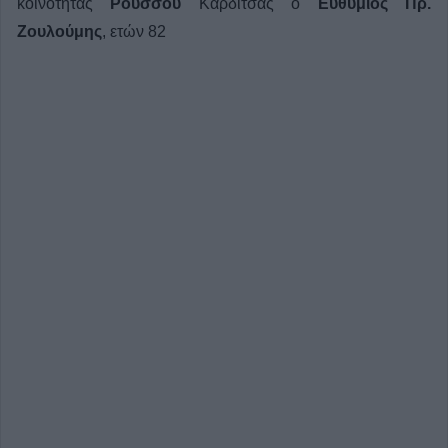
κοινότητας
Ρούσσου
Καρδίτσας ο
Ευθύμιος Πρ.
Ζουλούμης
, ετών 82