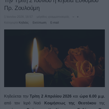
Την Τρίτη 2 Ιουνίου η κηδεία Ευθύμιου
Πρ. Ζουλούμη
1 Ιουνίου 2026, 16:57
μέγεθος γραμματοσειράς
Κατηγορία
Κηδείες
Εκτύπωση
E-mail
Κηδεύεται την
Τρίτη 2 Απριλίου 2026
και
ώρα 6.00 μ.μ.
από τον Ιερό Ναό
Κοιμήσεως της Θεοτόκου
της