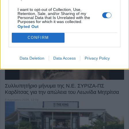
I want to opt-out of Collection, Use,
Retention, Sale, and/or Sharing of my
Personal Data that Is Unrelated with the
Την Κυριακή 9 Αυγούστου η κηδεία του Αντώνιου
Purposes for which it was collected.
Ηλ. Αντωνίου
Opted Out
8 Αυγούστου 2026, 13:02
CONFIRM
Data Deletion
Data Access
Privacy Policy
Συλλυπητήριο μήνυμα της Ν.Ε. ΣΥΡΙΖΑ-ΠΣ
Καρδίτσας για την απώλεια του Λεωνίδα Μητρίτσα
8 Αυγούστου 2026, 12:04