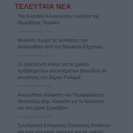
ΤΕΛΕΥΤΑΙΑ ΝΕΑ
Την Κυριακή 9 Αυγούστου η κηδεία της
Θωμαΐτσας Τσιούκα
8 Αυγούστου 2026, 17:42
Μετώπη: Χωρίς τις αισθήσεις του
ανασύρθηκε από την θάλασσα 43χρονος
8 Αυγούστου 2026, 17:14
Σε αναζήτηση λύσης για το χρόνιο
πρόβλημα των ανεπιτήρητων βοοειδών σε
κοινότητες του Δήμου Παλαμά
8 Αυγούστου 2026, 14:49
Ακυρώθηκε απόφαση του Περιφερειάρχη
Θεσσαλίας Δημ. Κουρέτα για το θαλάσσιο
σκι στη λίμνη Σμοκόβου
8 Αυγούστου 2026, 13:44
Συνεδρίαση Επιτροπής Εκτίμησης Κινδύνου
για τους ισχυρούς ανέμους και τις υψηλές