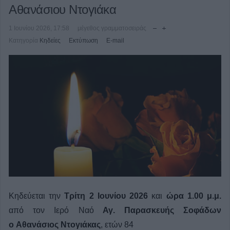
Αθανάσιου Ντογιάκα
1 Ιουνίου 2026, 17:58
μέγεθος γραμματοσειράς
Κατηγορία
Κηδείες
Εκτύπωση
E-mail
Κηδεύεται την
Τρίτη 2 Ιουνίου 2026
και
ώρα 1.00 μ.μ.
από τον Ιερό Ναό
Αγ. Παρασκευής Σοφάδων
ο
Αθανάσιος Ντογιάκας
, ετών 84