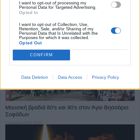
I want to opt-out of processing my
Personal Data for Targeted Advertising.
Opted In
I want to opt-out of Collection, Use,
Retention, Sale, and/or Sharing of my
Personal Data that Is Unrelated with the
Την Κυριακή 9 Αυγούστου το 40ήμερο μνημόσυνο
Purposes for which it was collected.
του Βάιου Κουκουνή
Opted Out
7 Αυγούστου 2026, 13:59
CONFIRM
Data Deletion
Data Access
Privacy Policy
Μουσική βραδιά 80's και 90's στον Άγιο Βησσάριο
Σοφάδων
7 Αυγούστου 2026, 11:57