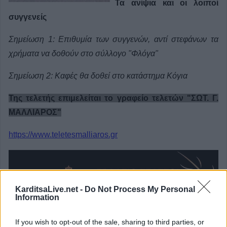
Τα ανίψια και οι λοιποί
συγγενείς
Σημείωση 1: Επιθυμία των συγγενών, αντί στεφάνων τα
χρήματα να δοθούν στο σύλλογο "Φλόγα"
Σημείωση 2: Καφές θα δοθεί στο κατάστημα Κόγια
Της τελετής επιμελείται το γραφείο τελετών "ΣΩΤ. Γ.
ΜΑΛΛΙΑΡΟΣ"
https://www.teletesmalliaros.gr
KarditsaLive.net -
Do Not Process My Personal
Information
If you wish to opt-out of the sale, sharing to third parties, or