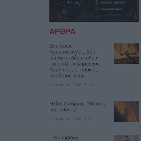
ίνες
για πρώτη φορά
του Ήλιου
ΑΡΘΡΑ
πουργού Υγείας
η στο
Δημήτριος
.Y.
Καραμαγκιόλας: Δύο
 +Βίντεο)
μέτρα και δύο σταθμά
εφαρμόζει ο Δήμαρχος
Καρδίτσας κ. Τσιάκος
ωνισμού:
Βασίλειος, στην…
οριστικά
4 Αυγούστου 2026, 20:34
ης προκήρυξης
δικού
προσωπικού
Ηλίας Μπόρλας: "Φωτιές
και ευθύνες"
3 Αυγούστου 2026, 10:02
ληση μη ασφαλών
 καραμελών ζελέ
υκισμάτων
Γ. Καραβίδας: