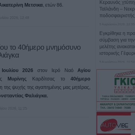
Κεραυνός χτύπη
Αικατερίνη Μετσικα
, ετών 86.
Ταϊλάνδη – Νεκ
ποδοσφαιριστής
ουλίου 2026, 12:48
5 Αυγούστου 2026, 22:35
Εγκρίθηκε η πρ
σύμβαση για την
λίου το 40ήμερο μνημόσυνο
μελέτης ανακατα
ιστορικής Γέφυ
λιάγκα
5 Αυγούστου 2026, 20:54
Ιουλίου 2026
στον Ιερό Ναό
Αγίου
Κάηκε ολοσχερώ
στην περιοχή τ
τας
Μυρίνης
Καρδίτσας το
40ήμερο
η της ψυχής της αγαπημένης μας
μητέρας,
5 Αυγούστου 2026, 20:50
Το Σάββατο 8 Α
νσταντίας Φαλιάγκα.
40ήμερο μνημόσ
Κωνσταντίνου 
υλίου 2026, 11:25
5 Αυγούστου 2026, 20:49
Εκδήλωση μνήμη
Ναγκασάκι και αν