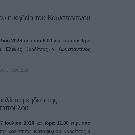
5 Αυγούστου 2026, 15:48
Τάσος Τσιαπλές:
ου η κηδεία του Κωνσταντίνου
ευθύνες κυβέρνη
περιφέρειας Θεσ
επανεμφάνιση τη
λίου 2026
και
ώρα 6.00 μ.μ.
από τον Ιερό
5 Αυγούστου 2026, 15:40
αι Ελένης
Καρδίτσας ο
Κωνσταντίνος
ουλίου 2026, 21:50
υλίου η κηδεία της
τοπούλου
 Ιουλίου 2026
και
ώρα 11.00 π.μ.
από
της κοινότητας
Καταφυγίου
Καρδίτσας η