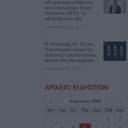
«Ενεργειακή μετάβαση»
και Ανανεώσιμες Πηγές
 Μεγάλες οι
Ενέργειας (ΑΠΕ): Τα
σης και
αδιέξοδα είναι εδώ
σαλίας, για την
2 Αυγούστου 2026, 08:54
ς ευλογιάς
Η επιστροφή της Sicura:
Ένα ιστορικό όνομα της
ελβετικής ωρολογοποιίας
ανοίγει ένα νέο κεφάλαιο
30 Ιουλίου 2026, 12:20
ΑΡΧΕΙΟ ΕΙΔΗΣΕΩΝ
«
Αύγουστος 2026
»
Δευ
Τρί
Τετ
Πέμ
Παρ
Σάβ
Κυρ
1
2
3
4
5
6
7
8
9