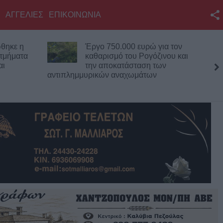
ΑΓΓΕΛΙΕΣ
ΕΠΙΚΟΙΝΩΝΙΑ
Facebook
για τον
Στη Χαλ με 20 εκατ. ευρώ ο
Twitter
ζινου και
Κωνσταντής Τζολάκης!
των
YouTube
Αναζήτηση
RSS
Επικοινωνία με το
KarditsaLive.Net