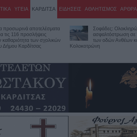
ΤΙΚΑ
ΥΓΕΙΑ
ΚΑΡΔΙΤΣΑ
ΕΙΔΗΣΕΙΣ
ΑΘΛΗΤΙΣΜΟΣ
ΑΡΘΡΑ
οφάδες: Ολοκληρώθηκε η
Έργο 750.000 ευρώ 
σφαλτόστρωση σε τμήματα
καθαρισμό του Ρογό
ων οδών Ανθέων και
την αποκατάσταση 
νη
αντιπλημμυρικών αναχωμάτων