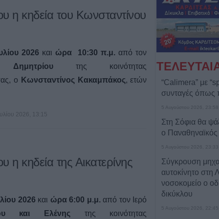
ου η κηδεία του Κωνσταντίνου
υλίου 2026
και
ώρα 10:30 π.μ.
από τον
ΤΕΛΕΥΤΑΙ
ημητρίου
της κοινότητας
ας, ο
Κωνσταντίνος Κακαμπάκος
, ετών
“Calimera” με “sp
συνταγές όπως
5 Αυγούστου 2026, 23:58
ουλίου 2026, 13:15
Στη Σόφια θα ψά
ο Παναθηναϊκός
5 Αυγούστου 2026, 23:33
υ η κηδεία της Αικατερίνης
Σύγκρουση μηχα
αυτοκίνητο στη 
νοσοκομείο ο οδ
δικύκλου
λίου 2026
και
ώρα 6:00 μ.μ.
από τον Ιερό
5 Αυγούστου 2026, 22:45
νου και Ελένης
της κοινότητας