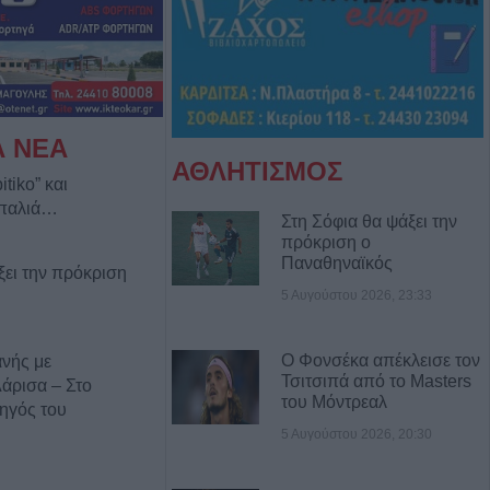
Α ΝΕΑ
ΑΘΛΗΤΙΣΜΟΣ
itiko” και
 παλιά…
Στη Σόφια θα ψάξει την
πρόκριση ο
Παναθηναϊκός
ξει την πρόκριση
5 Αυγούστου 2026, 23:33
Ο Φονσέκα απέκλεισε τον
νής με
Τσιτσιπά από το Masters
Λάρισα – Στο
του Μόντρεαλ
ηγός του
5 Αυγούστου 2026, 20:30