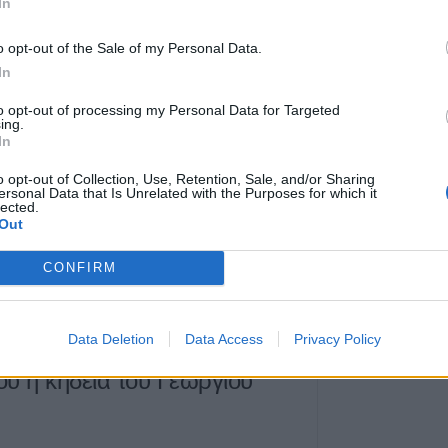
Η Ε.Ο.Α.Σ.Κ. κατ
In
υλίου 2026, 22:50
σύλληψη του πρ
Εργατικού Κέντ
o opt-out of the Sale of my Personal Data.
In
5 Αυγούστου 2026, 19:42
υλίου η κηδεία της
Σπουδαία μεταγρ
to opt-out of processing my Personal Data for Targeted
ing.
την Α.Ε. Μουζακί
η
In
απόκτηση του Γ
o opt-out of Collection, Use, Retention, Sale, and/or Sharing
5 Αυγούστου 2026, 19:38
 Ιουλίου 2026
και
ώρα 6.30 μ.μ.
από τον
ersonal Data that Is Unrelated with the Purposes for which it
lected.
Τρεις συλλήψεις
πους
της κοινότητας
Απιδιάς
Καρδίτσας
Out
από αμέλεια σε Τ
 90.
και Πρέβεζα
CONFIRM
5 Αυγούστου 2026, 19:24
ουλίου 2026, 22:01
Άμεση κρατική α
των πληγέντων -
Data Deletion
Data Access
Privacy Policy
αποκατάστασης 
ου η κηδεία του Γεώργιου
που επλήγησαν 
πυρκαγιές
5 Αυγούστου 2026, 18:23