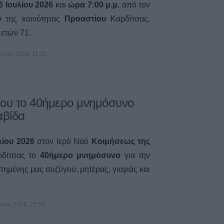
 Ιουλίου 2026
και
ώρα 7:00 μ.μ.
από τον
Μικροσκοπικές δ
ανακαλύφθηκαν 
υ
της κοινότητας
Προαστίου
Καρδίτσας,
στην επιφάνεια 
, ετών 71.
5 Αυγούστου 2026, 18:15
υλίου 2026, 11:22
Επίσκεψη του Υ
Άδωνι Γεωργιάδ
ανακαινισμένο Κ
Σοφάδων(+Φωτο
λίου το 40ήμερο μνημόσυνο
5 Αυγούστου 2026, 16:58
αβίδα
Επιτροπή Ανταγ
Αναρτήθηκαν τα 
αποτελέσματα τ
λίου 2026
στον Ιερό Ναό
Κοιμήσεως της
για 51 θέσεις ει
δίτσας το
40ήμερο μνημόσυνο
για την
επιστημονικού 
απημένης μας
συζύγου, μητέρας, γιαγιάς και
5 Αυγούστου 2026, 16:02
Ε.Φ.Ε.Τ.: Ανάκ
τροφίμων τύπου
υλίου 2026, 22:52
και συναφών γλ