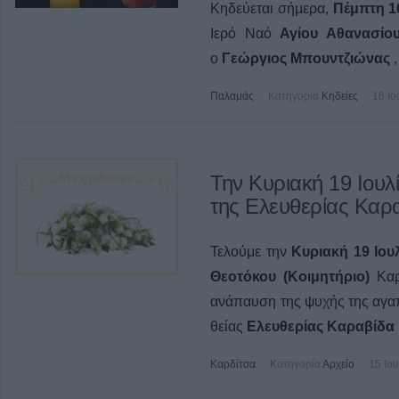
Κηδεύεται σήμερα,
Πέμπτη 16
Ιερό Ναό
Αγίου Αθανασίο
ο
Γεώργιος Μπουντζιώνας
Παλαμάς
Κατηγορία
Κηδείες
16 Ιο
Την Κυριακή 19 Ιου
της Ελευθερίας Καρ
Τελούμε την
Κυριακή 19 Ιου
Θεοτόκου (Κοιμητήριο)
Καρ
ανάπαυση της ψυχής της αγ
θείας
Ελευθερίας Καραβίδα
Καρδίτσα
Κατηγορία
Αρχείο
15 Ιο