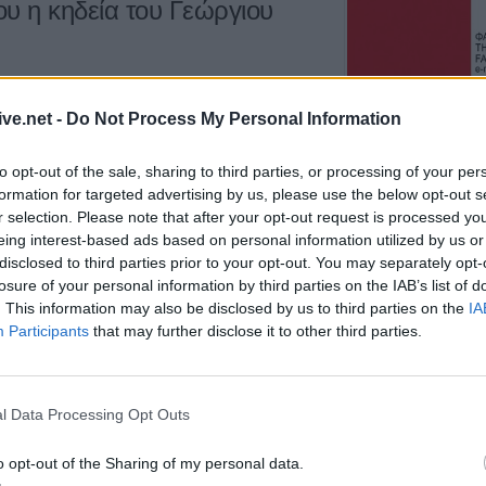
ου η κηδεία του Γεώργιου
παρέμβαση από 
Ειρήνης Καρδίτ
+Βίντεο)
υλίου 2026
και
ώρα 11:00 π.μ.
από τον
5 Αυγούστου 2026, 20:42
ive.net -
Do Not Process My Personal Information
της Θεοτόκου
της κοινότητας
Ο Φονσέκα απέκ
Τσιτσιπά από το
ργιος Κων. Αλεξόπουλος
, ετών 96.
to opt-out of the sale, sharing to third parties, or processing of your per
Μόντρεαλ
formation for targeted advertising by us, please use the below opt-out s
ς
17 Ιουλίου 2026, 10:45
5 Αυγούστου 2026, 20:30
r selection. Please note that after your opt-out request is processed y
eing interest-based ads based on personal information utilized by us or
Το Σάββατο 8 Α
disclosed to third parties prior to your opt-out. You may separately opt-
40ήμερο μνημόσ
losure of your personal information by third parties on the IAB’s list of
Κωνσταντίας Γεω
υλίου η κηδεία του
. This information may also be disclosed by us to third parties on the
IA
Τσιούκα
άλια
Participants
that may further disclose it to other third parties.
5 Αυγούστου 2026, 20:25
Το Σάββατο 8 Α
 Ιουλίου 2026
και
ώρα 12.30 μ.μ.
από τον
40ήμερο μνημόσ
l Data Processing Opt Outs
υ
της κοινότητας
Ματαράγκας
Καρδίτσας
Δημήτριου Παπ
ς
, ετών 75.
5 Αυγούστου 2026, 20:15
o opt-out of the Sharing of my personal data.