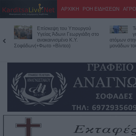
ΑΡΧΙΚΗ
ΡΟΗ ΕΙΔΗΣΕΩΝ
ΑΓΡΟ
Τα προσωρινά αποτελέσματα
Σ
για τις 116 προσλήψεις
α
ατόμων στην καθαριότητα των σχολικών
τ
μονάδων του Δήμου Καρδίτσας
Κολοκοτρώ