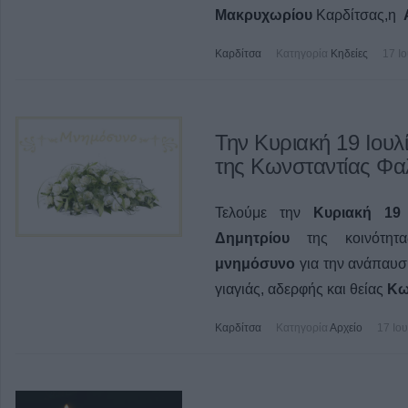
Μακρυχωρίου
Καρδίτσας,η
Καρδίτσα
Κατηγορία
Κηδείες
17 Ι
Την Κυριακή 19 Ιου
της Κωνσταντίας Φα
Τελούμε την
Κυριακή 19 
Δημητρίου
της κοινότη
μνημόσυνο
για την ανάπαυσ
γιαγιάς, αδερφής και θείας
Κω
Καρδίτσα
Κατηγορία
Αρχείο
17 Ιο