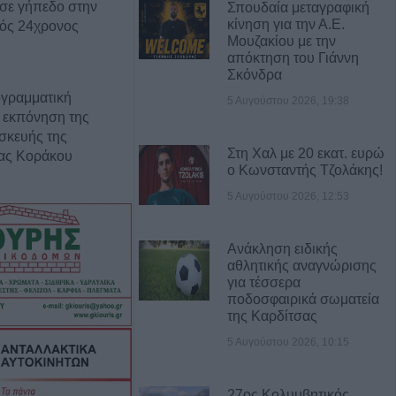
σε γήπεδο στην
Σπουδαία μεταγραφική
κίνηση για την Α.Ε.
ρός 24χρονος
Μουζακίου με την
απόκτηση του Γιάννη
Σκόνδρα
ογραμματική
5 Αυγούστου 2026, 19:38
 εκπόνηση της
σκευής της
Στη Χαλ με 20 εκατ. ευρώ
ρας Κοράκου
ο Κωνσταντής Τζολάκης!
5 Αυγούστου 2026, 12:53
ς αυτοκίνητο
ου Μορφοβουνίου
Ανάκληση ειδικής
αθλητικής αναγνώρισης
υγούστου το
για τέσσερα
ποδοσφαιρικά σωματεία
υνο του
της Καρδίτσας
Αναγνωστόπουλου
5 Αυγούστου 2026, 10:15
ς για Χιροσίμα -
τιιμπεριαλιστική
27ος Κολυμβητικός