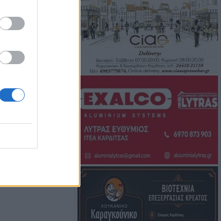
αδικάζει τη
οέδρου του
ρου Λάρισας
αφική κίνηση για
ου με την
ιάννη Σκόνδρα
 για εμπρησμούς
ρίκαλα, Αττική
ρωγή και στήριξη
 Το σχέδιο
των περιοχών
από τις