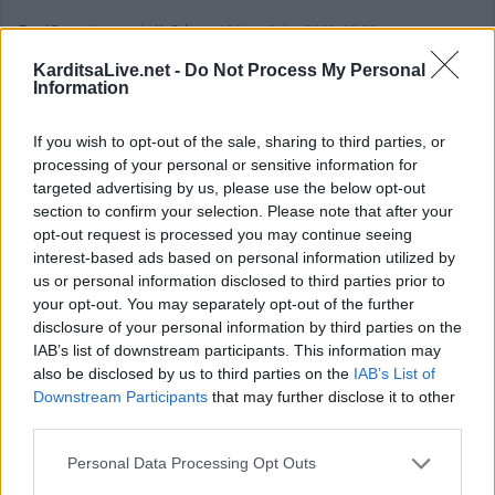
Σοφάδες
Κατηγορία
Κηδείες
16 Νοεμβρίου 2020, 08:09
KarditsaLive.net -
Do Not Process My Personal
Information
If you wish to opt-out of the sale, sharing to third parties, or
processing of your personal or sensitive information for
targeted advertising by us, please use the below opt-out
section to confirm your selection. Please note that after your
opt-out request is processed you may continue seeing
interest-based ads based on personal information utilized by
us or personal information disclosed to third parties prior to
your opt-out. You may separately opt-out of the further
disclosure of your personal information by third parties on the
IAB’s list of downstream participants. This information may
also be disclosed by us to third parties on the
IAB’s List of
Downstream Participants
that may further disclose it to other
third parties.
Την Κυριακή 15 Νοεμβρίου η κηδεία της
Βασιλικής Ντουλαβέρη
Personal Data Processing Opt Outs