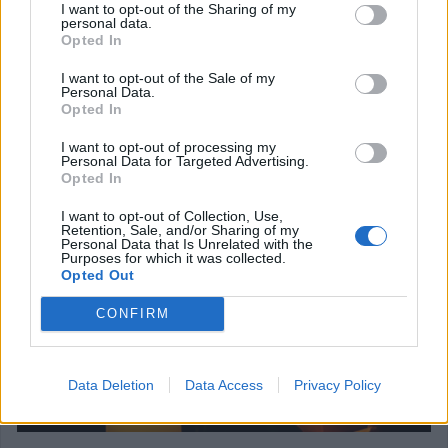
I want to opt-out of the Sharing of my
personal data.
Κηδεύεται την
Κυριακή 15 Νοεμβρίου
2020
και ώρα
3.15
Opted In
μ.μ.
από τον Ιερό Ναό
Αγίου Γεωργίου
της κοινότητας
I want to opt-out of the Sale of my
Θραψιμίου
Καρδίτσας η
Βασιλική Ντουλαβέρη
, ετών 96.
Personal Data.
Opted In
Σοφάδες
Κατηγορία
Κηδείες
14 Νοεμβρίου 2020, 23:44
I want to opt-out of processing my
Personal Data for Targeted Advertising.
Opted In
I want to opt-out of Collection, Use,
Retention, Sale, and/or Sharing of my
Personal Data that Is Unrelated with the
Purposes for which it was collected.
Opted Out
CONFIRM
Data Deletion
Data Access
Privacy Policy