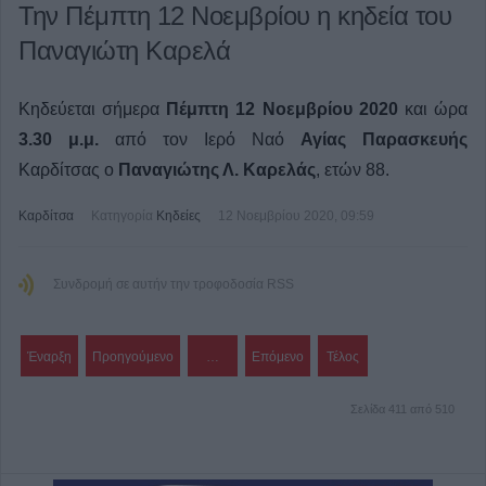
Την Πέμπτη 12 Νοεμβρίου η κηδεία του
Παναγιώτη Καρελά
Κηδεύεται σήμερα
Πέμπτη 12 Νοεμβρίου 2020
και ώρα
3.30 μ.μ.
από τον Ιερό Ναό
Αγίας Παρασκευής
Καρδίτσας ο
Παναγιώτης Λ.
Καρελάς
, ετών 88.
Καρδίτσα
Κατηγορία
Κηδείες
12 Νοεμβρίου 2020, 09:59
Συνδρομή σε αυτήν την τροφοδοσία RSS
Έναρξη
Προηγούμενο
…
Επόμενο
Τέλος
Σελίδα 411 από 510