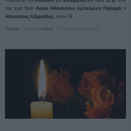
Κηδεύεται την
Κυριακή 15 Νοεμβρίου
και ώρα
12 μ.
από
τον Ιερό Ναό
Αγίου Αθανασίου
Αμπελώνα Παλαμά
ο
Αθανάσιος Αζαριάδης
, ετών 78.
Παλαμάς
Κατηγορία
Κηδείες
14 Νοεμβρίου 2020, 19:15