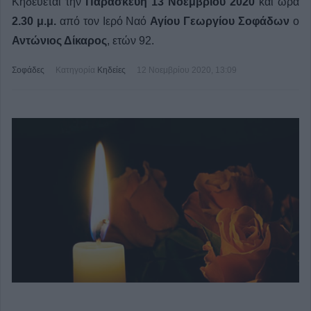
Κηδεύεται την
Παρασκευή 13 Νοεμβρίου
2020
και ώρα
2.30 μ.μ.
από τον Ιερό Ναό
Αγίου Γεωργίου
Σοφάδων
ο
Αντώνιος Δίκαρος
, ετών 92.
Σοφάδες
Κατηγορία
Κηδείες
12 Νοεμβρίου 2020, 13:09