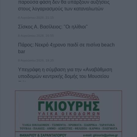
παρούσα φάση δεν θα υπάρξουν αυξήσεις
στους λογαριασμούς των καταναλωτών
8 Αυγούστου 2026, 21:15
Σίσκος Α. Βασίλειος: "Οι ηλίθιοι"
8 Αυγούστου 2026, 20:55
Πάρος: Νεκρό 4χρονο παιδί σε πισίνα beach
bar
8 Αυγούστου 2026, 19:35
Υπεγράφη η σύμβαση για την «Αναβάθμιση
υποδομών κεντρικής δομής του Μουσείου
Πόλης»
8 Αυγούστου 2026, 19:33
Την Κυριακή 9 Αυγούστου η κηδεία του
Κωνσταντίνου Βογιατζή
8 Αυγούστου 2026, 19:28
Την Δευτέρα 10 Αυγούστου η κηδεία του
Κωνσταντίνου Πλεξίδα