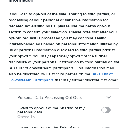
Information
Κατηγορία
Κοινωνικές - Αστυνομικές
2 Ιουνίου 2010, 20:18
If you wish to opt-out of the sale, sharing to third parties, or
processing of your personal or sensitive information for
targeted advertising by us, please use the below opt-out
section to confirm your selection. Please note that after your
Σύλληψη 53χρονου για παράνομες
opt-out request is processed you may continue seeing
interest-based ads based on personal information utilized by
γεωτρήσεις
us or personal information disclosed to third parties prior to
your opt-out. You may separately opt-out of the further
disclosure of your personal information by third parties on the
IAB’s list of downstream participants. This information may
also be disclosed by us to third parties on the
IAB’s List of
Downstream Participants
that may further disclose it to other
third parties.
Στην σύλληψη ενός 53χρονου από το
Αγναντερό
προχώρησε το
Α.Τ. Παλαμά
για πάρανομες εργασίες γεώτρησης.
Personal Data Processing Opt Outs
Παλαμάς
Παλαμάς
Παλαμάς
Κατηγορία
Κοινωνικές - Αστυνομικές
I want to opt-out of the Sharing of my
personal data.
1 Ιουνίου 2010, 16:52
Opted In
I want to opt-out of the Sale of my