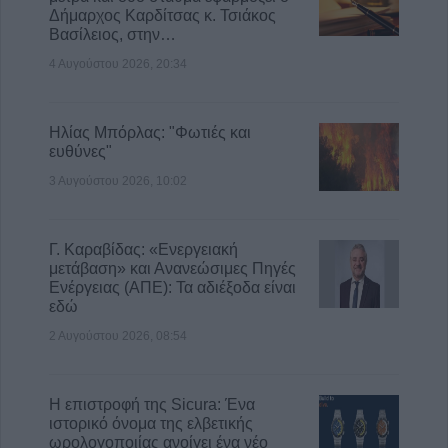
ΔΥΠΑ, διεκδικούν διάφοροι φορείς
Δήμαρχος Καρδίτσας κ. Τσιάκος
Βασίλειος, στην…
5 Αυγούστου 2026, 10:08
27ος Κολυμβητικός Διάπλους Λίμνης
4 Αυγούστου 2026, 20:34
Πλαστήρα: Οι νικητές των αγώνων
5 Αυγούστου 2026, 09:50
Ηλίας Μπόρλας: "Φωτιές και
ευθύνες"
3 Αυγούστου 2026, 10:02
Γ. Καραβίδας: «Ενεργειακή
μετάβαση» και Ανανεώσιμες Πηγές
Ενέργειας (ΑΠΕ): Τα αδιέξοδα είναι
εδώ
2 Αυγούστου 2026, 08:54
Η επιστροφή της Sicura: Ένα
ιστορικό όνομα της ελβετικής
ωρολογοποιίας ανοίγει ένα νέο