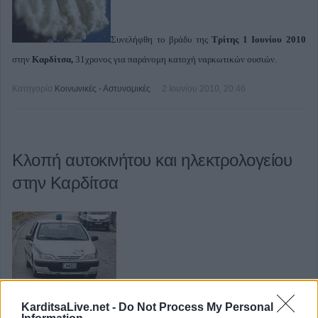
Συνελήφθη το βράδυ της
Τρίτης 1 Ιουνίου 2010
στην
Καρδίτσα,
31χρονος για παράνομη κατοχή ναρκωτικών ουσιών.
Κατηγορία
Κοινωνικές - Αστυνομικές
2 Ιουνίου 2010, 20:46
Κλοπή αυτοκινήτου και ηλεκτρολογείου
στην Καρδίτσα
Κλοπή σε ηλεκτρολογείο αυτοκινήτων με
KarditsaLive.net -
Do Not Process My Personal
αφαίρεση αντικειμένων σημαντικής αξίας έγινε στην Καρδίτσα.