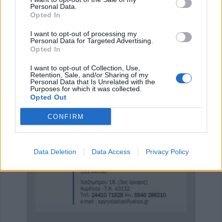
Personal Data.
Συνδρομή σε αυτήν την τροφοδοσία RSS
Opted In
I want to opt-out of processing my
Έναρξη
Personal Data for Targeted Advertising.
Προηγούμενο
…
Επόμενο
Τέλος
Opted In
Σελίδα 461 από 478
I want to opt-out of Collection, Use,
Retention, Sale, and/or Sharing of my
Personal Data that Is Unrelated with the
Purposes for which it was collected.
Opted Out
ΕΠΑΓΓΕΛΜΑΤΙΕΣ ΥΓΕΙΑΣ
CONFIRM
Data Deletion
Data Access
Privacy Policy