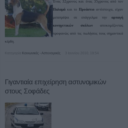
Ένας 32χρονος και ένας 35χρονος από τον
Παλαμά
και το
Προάστιο
αντίστοιχα, είχαν
μετατρέψει σε επάγγελμα την
αρπαγή
κυνηγετικών σκύλων
αποκομίζοντας
προφανώς από τις πωλήσεις τους σημαντικά
κέρδη.
Κατηγορία
Κοινωνικές - Αστυνομικές
3 Ιουνίου 2010, 19:54
Γιγαντιαία επιχείρηση αστυνομικών
στους Σοφάδες