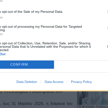
In
Ε. Μουζακίου μετά την
τιωτικής του θητείας ο
o opt-out of the Sale of my Personal Data.
In
ς
to opt-out of processing my Personal Data for Targeted
ing.
ρχεται στη διάθεση του προπονητή της ΑΕ
In
Αποχώρηση του 
ία ακόμη αξιόπιστη λύση στη γραμμή της
o opt-out of Collection, Use, Retention, Sale, and/or Sharing
από τη θέση του 
ersonal Data that Is Unrelated with the Purposes for which it
Αργιθέ…
lected.
Out
20 Ιουλίου 2026, 11:29
5
CONFIRM
ις μήνες - έως 31 Μαρτίου
Data Deletion
Data Access
Privacy Policy
 «Κινούμαι Ηλεκτρικά ΙΙΙ»
ες, έως 31 Μαρτίου 2026, η διάρκεια του
ΠΟΕΔΗΝ: Στάση ε