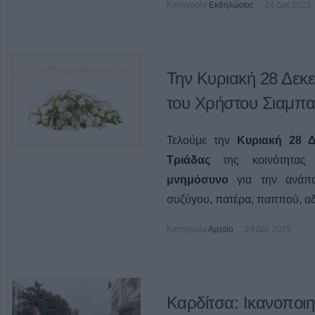
Κατηγορία
Εκδηλώσεις
24 Δεκ 2025
Την Κυριακή 28 Δεκε
του Χρήστου Σιαμπα
Τελούμε την
Κυριακή 28 Δ
Τριάδας
της κοινότητας
Π
μνημόσυνο
για την ανάπα
συζύγου, πατέρα, παππού, αδ
Κατηγορία
Αρχείο
24 Δεκ 2025
Καρδίτσα: Ικανοποιη