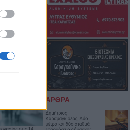
Μπάμπη Πούλιου
Αντιδημάρχου
ΑΡΘΡΑ
Δημήτριος
Καραμαγκιόλας: Δύο
μέτρα και δύο σταθμά
ργασίας στις 14
εφαρμόζει ο Δήμαρχος