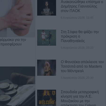
Ανακοινώθηκε επίσημα ο
Δημήτρης Γιαννούλης
στον ΠΑΟΚ
6 Αυγούστου 2026, 13:45
Στη Σόφια θα ψάξει την
πρόκριση ο
φάρμακα για την
Παναθηναϊκός
 προσφέρουν
5 Αυγούστου 2026, 23:33
Ο Φονσέκα απέκλεισε τον
Τσιτσιπά από το Masters
του Μόντρεαλ
5 Αυγούστου 2026, 20:30
Σπουδαία μεταγραφική
κίνηση για την Α.Ε.
Μουζακίου με την
απόκτηση του Γιάννη