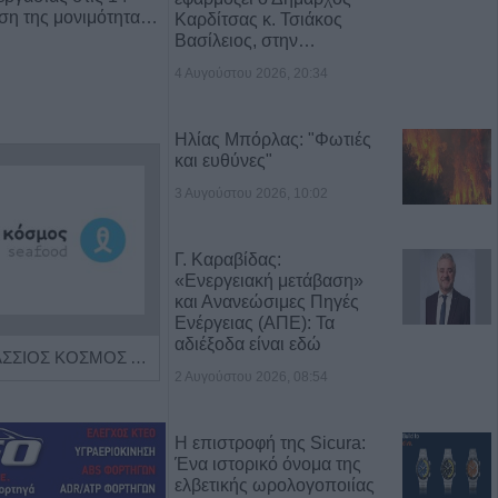
ρση της μονιμότητα…
Καρδίτσας κ. Τσιάκος
Βασίλειος, στην…
4 Αυγούστου 2026, 20:34
Ηλίας Μπόρλας: "Φωτιές
και ευθύνες"
3 Αυγούστου 2026, 10:02
Γ. Καραβίδας:
«Ενεργειακή μετάβαση»
και Ανανεώσιμες Πηγές
Ενέργειας (ΑΠΕ): Τα
αδιέξοδα είναι εδώ
Η εταιρεία ΘΑΛΑΣΣΙΟΣ ΚΟΣΜΟΣ Α.Ε.Β.Ε. επιθυμεί να προσλάβει Αποθηκάριο
Πωλείται μονοκατοικία τριών επιπέδων στο καταπράσινο Πευκόφυτο Καρδίτσας
2 Αυγούστου 2026, 08:54
Η επιστροφή της Sicura:
Ένα ιστορικό όνομα της
ελβετικής ωρολογοποιίας