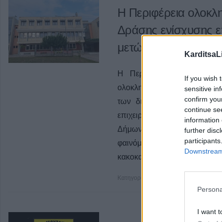
Η Περιφέρεια ολοκλ
Δράσης ενίσχυσης ε
μετώπου του Παγασ
KarditsaL
Η Περιφέρεια Θεσσαλίας ε
If you wish 
ολοκληρωθεί η καταβολή της
sensitive in
confirm you
των δικαιούχων επιχειρήσ
continue se
επιχειρήσεων του παραλιακ
information 
Δήμων Βόλος, Νότιο Πήλι
further disc
participants
φαινόμενο της εμφάνιση
Downstream 
κακοκαιριών Daniel και Elias»
Κατηγορία
Θεσσαλία
24 Δεκ 2025
Persona
I want t