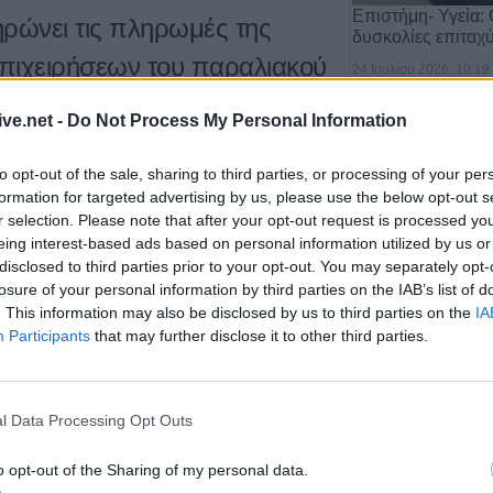
Επιστήμη- Υγεία: 
ηρώνει τις πληρωμές της
δυσκολίες επιταχ
πιχειρήσεων του παραλιακού
24 Ιουλίου 2026, 10:19
ητικού
ive.net -
Do Not Process My Personal Information
νημερώνει ότι, έως και σήμερα, έχει
to opt-out of the sale, sharing to third parties, or processing of your per
 ενίσχυσης στη συντριπτική πλειονότητα
formation for targeted advertising by us, please use the below opt-out s
r selection. Please note that after your opt-out request is processed y
εων στο πλαίσιο της δράσης «Ενίσχυση
eing interest-based ads based on personal information utilized by us or
ού μετώπου του Παγασητικού Κόλπου των
disclosed to third parties prior to your opt-out. You may separately opt-
ο και Αλμυρός που επλήγησαν από το
losure of your personal information by third parties on the IAB’s list of
. This information may also be disclosed by us to third parties on the
IA
ς νεκρών ψαριών, ως συνέπεια των
Υγεία: Ο θόρυβος
Participants
that may further disclose it to other third parties.
.
τον κίνδυνο εμφ
21 Ιουλίου 2026, 10:18
l Data Processing Opt Outs
o opt-out of the Sharing of my personal data.