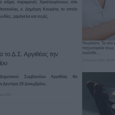
το κλίμα, παραμονές Χριστουγέννων, στο
Θεσσαλίας, κ. Δημήτρη Κουρέτα, το οποίο
δίες, χαμόγελα και ευχές.
Ψωρίαση: Τα νέα 
παχυσαρκία ίσως
πρόσθε…
α το Δ.Σ. Αργιθέας την
25 Ιουλίου 2026, 08:29
ίου
Δημοτικού Συμβουλίου Αργιθέας θα
η Δευτέρα 29 Δεκεμβρίου.
Δεκ 2025