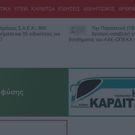
ΤΙΚΑ
ΥΓΕΙΑ
ΚΑΡΔΙΤΣΑ
ΕΙΔΗΣΕΙΣ
ΑΘΛΗΤΙΣΜΟΣ
ΑΡΘΡΑ
Την Παρασκευή (7/8) η
Νεκρός 75χρον
δεύτερη καταβολή του
περιοχή του Δο
ματος του ΛΑΕ-ΟΠΕΚΑ
Πιθανό παθολογικό αίτιο