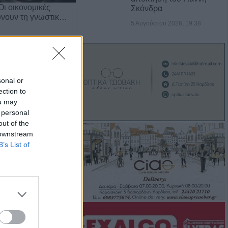
Οι οικονομικές
Σκόνδρα
ύνουν τη γνωστικ…
5 Αυγούστου 2026, 19:38
sonal or
ection to
ou may
 personal
out of the
 downstream
B’s List of
 των δρόμων αυξάνει
άνισης Πάρκινσ…