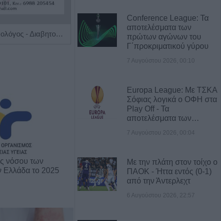
Conference League: Τα
αποτελέσματα των
Ειδικός Ενδοκρινολόγος - Διαβητολόγος 'Χριστίνα Γ. Σακκά'
Χειρουργός Ωτορινολαρυγγολόγος "Θωμάς Γ. Καφφές"
πρώτων αγώνων του
Γ΄προκριματικού γύρου
7 Αυγούστου 2026, 00:10
Europa League: Με ΤΣΚΑ
Σόφιας λογικά ο ΟΦΗ στα
Play Off - Τα
αποτελέσματα των…
7 Αυγούστου 2026, 00:04
ης νόσου των
Με την πλάτη στον τοίχο ο
ν Ελλάδα το 2025
ΠΑΟΚ - Ήττα εντός (0-1)
από την Άντερλεχτ
6 Αυγούστου 2026, 22:57