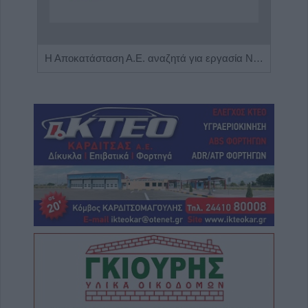
Πωλείται μονοκατοικία τριών επιπέδων στο καταπράσινο Πευκόφυτο Καρδίτσας
Η Αποκατάσταση Α.Ε. αναζητά για εργασία Νοσηλευτές και Βοηθούς Νοσηλευτές