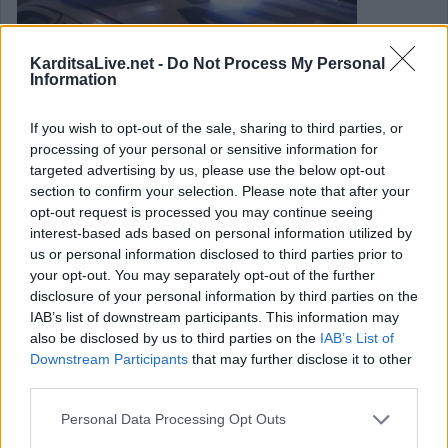
KarditsaLive.net -
Do Not Process My Personal
Information
Ξήλωσαν ΑΤΜ σε χωριό της Δυτικής
If you wish to opt-out of the sale, sharing to third parties, or
processing of your personal or sensitive information for
Αχαΐας ...αλλά τους έπεσε στο δρόμο!
targeted advertising by us, please use the below opt-out
section to confirm your selection. Please note that after your
opt-out request is processed you may continue seeing
Άγνωστοι δράστες αφαίρεσαν σήμερα τα ξημερώματα ένα
interest-based ads based on personal information utilized by
ΑΤΜ, που ήταν εγκατεστημένο στην κοινότητα Λάππα του
us or personal information disclosed to third parties prior to
Δήμου Δυτικής Αχαΐας, αλλά το «έχασαν» στην
your opt-out. You may separately opt-out of the further
disclosure of your personal information by third parties on the
προσπάθειά τους να διαφύγουν από την περιοχή.
IAB’s list of downstream participants. This information may
also be disclosed by us to third parties on the
IAB’s List of
Κατηγορία
Κοινωνικές - Αστυνομικές
24 Μαρ 2025
Downstream Participants
that may further disclose it to other
third parties.
Personal Data Processing Opt Outs