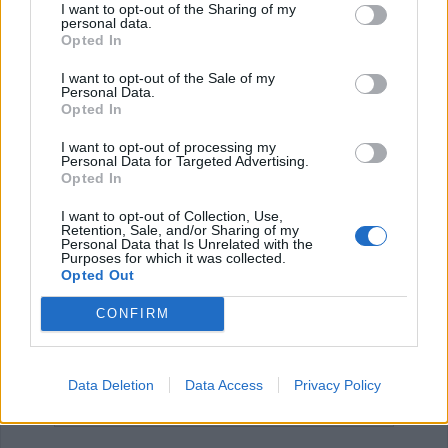
Έναρξη
Προηγούμενο
1
2
3
4
I want to opt-out of the Sharing of my
personal data.
Opted In
Επόμενο
Τέλος
Σελίδα 3 από 4
I want to opt-out of the Sale of my
Personal Data.
Opted In
ΕΠΑΓΓΕΛΜΑΤΙΕΣ ΥΓΕΙΑΣ
I want to opt-out of processing my
Personal Data for Targeted Advertising.
Opted In
I want to opt-out of Collection, Use,
Retention, Sale, and/or Sharing of my
Personal Data that Is Unrelated with the
Purposes for which it was collected.
Opted Out
CONFIRM
Data Deletion
Data Access
Privacy Policy
Πνευμονολόγος - Φυματιολόγος "Σπυρίδων Λ. Λαδιάς"
Παιδίατρος - Νεογνολόγος "Κάριν Αδάμου - Kraaijenbrink"