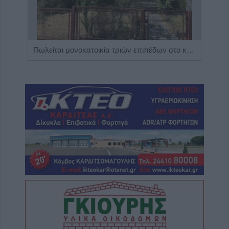
Η Αποκατάσταση Α.Ε. αναζητά για εργασία Νοσηλευτές και Βοηθούς Νοσηλευτές
Πωλείται μονοκατοικία τριών επιπέδων στο καταπράσινο Πευκόφυτο Καρδίτσας