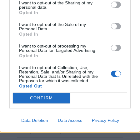
I want to opt-out of the Sharing of my
Έναρξη
Προηγούμενο
1
2
3
4
personal data.
Opted In
5
Επόμενο
Τέλος
Σελίδα 1 από 5
I want to opt-out of the Sale of my
Personal Data.
Opted In
I want to opt-out of processing my
ΕΠΑΓΓΕΛΜΑΤΙΕΣ ΥΓΕΙΑΣ
Personal Data for Targeted Advertising.
Opted In
I want to opt-out of Collection, Use,
Retention, Sale, and/or Sharing of my
Personal Data that Is Unrelated with the
Purposes for which it was collected.
Opted Out
CONFIRM
Data Deletion
Data Access
Privacy Policy
Βιοπαθολόγος - Μικροβιολόγος "Ελένη Μηλίτση"
Κέντρο Ειδικών Θεραπειών Παιδιού 'Ανάπτυξη 'Λόγου'