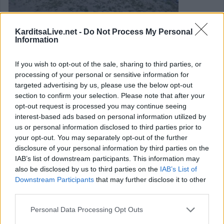
KarditsaLive.net -
Do Not Process My Personal
Κέρδισε εύκολα το κύπελλο
Information
ερασιτεχνών ΕΠΣΚ η Αναγέννηση και
If you wish to opt-out of the sale, sharing to third parties, or
έκανε το "νταμπλ"! - Απονεμήθηκε και το
processing of your personal or sensitive information for
targeted advertising by us, please use the below opt-out
τρόπαιο της Γ' Εθνικής (+Φωτο +Βίντεο)
section to confirm your selection. Please note that after your
opt-out request is processed you may continue seeing
Εύκολα επικράτησε η Αναγέννηση στον τελικό κυπέλλου
interest-based ads based on personal information utilized by
us or personal information disclosed to third parties prior to
Ερασιτεχνών Καρδίτσας της αξιόμαχης Δόξας
your opt-out. You may separately opt-out of the further
Μασχολουρίου, το απόγευμα της τρίτης 6 Μαΐου,
disclosure of your personal information by third parties on the
κατακτώντας για 5η φορά στην ιστορία της το τρόπαιο.
IAB’s list of downstream participants. This information may
also be disclosed by us to third parties on the
IAB’s List of
Κατηγορία
Ερασιτεχνικό
06 Μαϊ 2025
Downstream Participants
that may further disclose it to other
third parties.
Personal Data Processing Opt Outs