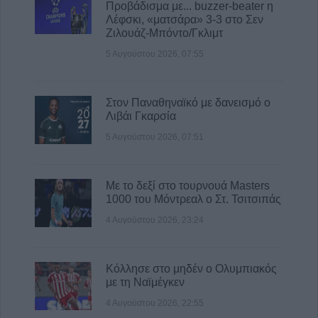
Προβάδισμα με... buzzer-beater η
Λέφσκι, «ματσάρα» 3-3 στο Σεν
Ζιλουάζ-Μπόντο/Γκλιμτ
5 Αυγούστου 2026, 07:55
Στον Παναθηναϊκό με δανεισμό ο
Λιβάι Γκαρσία
5 Αυγούστου 2026, 07:51
Με το δεξί στο τουρνουά Masters
1000 του Μόντρεαλ ο Στ. Τσιτσιπάς
4 Αυγούστου 2026, 23:24
Κόλλησε στο μηδέν ο Ολυμπιακός
με τη Ναϊμέγκεν
4 Αυγούστου 2026, 22:55