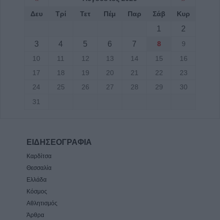
Δευ
Τρί
Τετ
Πέμ
Παρ
Σάβ
Κυρ
1
2
3
4
5
6
7
8
9
10
11
12
13
14
15
16
17
18
19
20
21
22
23
24
25
26
27
28
29
30
31
ΕΙΔΗΣΕΟΓΡΑΦΙΑ
Καρδίτσα
Θεσσαλία
Ελλάδα
Κόσμος
Αθλητισμός
Άρθρα