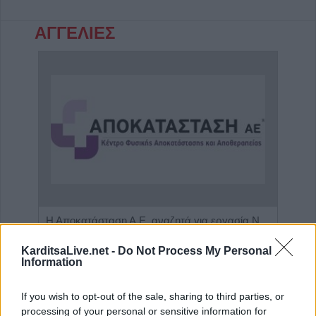
ΑΓΓΕΛΙΕΣ
Πωλείται μονοκατοικία τριών επιπέδων στο καταπράσινο Πευκόφυτο Καρδίτσας
Η Αποκατάσταση Α.Ε. αναζητά για εργασία Νοσηλευτές και Βοηθούς Νοσηλευτές
KarditsaLive.net -
Do Not Process My Personal
Information
ΤΕΛΕΥΤΑΙΑ ΝΕΑ
If you wish to opt-out of the sale, sharing to third parties, or
Πάρος: Νεκρό 4χρονο παιδί σε πισίνα beach
processing of your personal or sensitive information for
bar