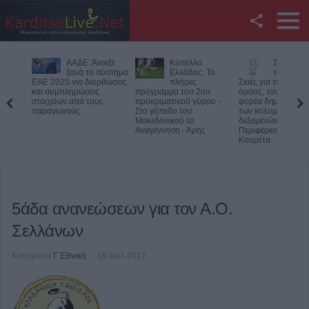
Facebook
ΑΑΔΕ: Άνοιξε
Κύπελλο
Συμμαχία
Twitter
ξανά το σύστημα
Ελλάδας: Το
των Πολι
ΕΑΕ 2025 για διορθώσεις
πλήρες
Σκιές για το κόστος
και συμπληρώσεις
πρόγραμμα του 2ου
όρους, τον τρόπο κ
YouTube
στοιχείων από τους
προκριματικού γύρου -
φορέα δημοπράτη
παραγωγούς
Στο γήπεδο του
των κολυμβητικών
Μακεδονικού το
δεξαμενών της
Αναζήτηση
Αναγέννηση - Άρης
Περιφερειακής Αρχ
Κουρέτα
RSS
Επικοινωνία με το
KarditsaLive.Net
5άδα ανανεώσεων για τον Α.Ο.
Σελλάνων
Κατηγορία
Γ΄Εθνική
16 Ιουλ 2017