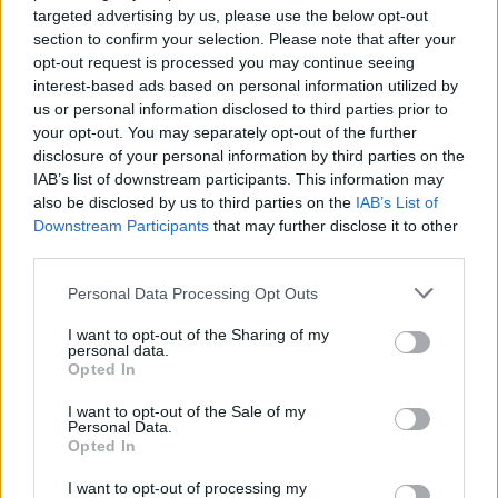
targeted advertising by us, please use the below opt-out
8 Αυγούστου 2026, 19:35
section to confirm your selection. Please note that after your
Υπεγράφη η σύμβαση για την «Αναβάθμιση
opt-out request is processed you may continue seeing
interest-based ads based on personal information utilized by
υποδομών κεντρικής δομής του Μουσείου
us or personal information disclosed to third parties prior to
Πόλης»
your opt-out. You may separately opt-out of the further
8 Αυγούστου 2026, 19:33
disclosure of your personal information by third parties on the
Την Κυριακή 9 Αυγούστου η κηδεία του
IAB’s list of downstream participants. This information may
Κωνσταντίνου Βογιατζή
also be disclosed by us to third parties on the
IAB’s List of
Downstream Participants
that may further disclose it to other
8 Αυγούστου 2026, 19:28
third parties.
Την Δευτέρα 10 Αυγούστου η κηδεία του
Κωνσταντίνου Πλεξίδα
Personal Data Processing Opt Outs
8 Αυγούστου 2026, 19:13
I want to opt-out of the Sharing of my
personal data.
Την Κυριακή 9 Αυγούστου η κηδεία της
Opted In
Θωμαΐτσας Τσιούκα
I want to opt-out of the Sale of my
8 Αυγούστου 2026, 17:42
Personal Data.
Opted In
Μετώπη: Χωρίς τις αισθήσεις του
ανασύρθηκε από την θάλασσα 43χρονος
I want to opt-out of processing my