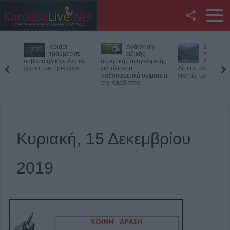
Facebook
ι
Ανάκληση
27ος
Θανα
Twitter
άτισε
ειδικής
Κολυμβητικός
τροχα
μένη σε
αθλητικής αναγνώρισης
Διάπλους
33χρ
κάλων
για τέσσερα
Λίμνης Πλαστήρα: Οι
μοτοσικλετιστ
YouTube
ποδοσφαιρικά σωματεία
νικητές των αγώνων
Πιερία
της Καρδίτσας
Αναζήτηση
RSS
Κυριακή, 15 Δεκεμβρίου
Επικοινωνία με το
KarditsaLive.Net
2019