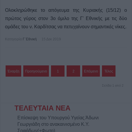
Ολοκληρώθηκε το απόγευμα της Κυριακής (15/12) ο
πρώτος γύρος στον 3ο όμιλο της Γ' Εθνικής με τις δύο
ομάδες του ν. Καρδίτσας να πετυχαίνουν σημαντικές νίκες.
Κατηγορία
Γ΄Εθνική
15 Δεκ 2019
Έναρξη
Προηγούμενο
1
2
Επόμενο
Τέλος
Σελίδα 1 από 2
ΤΕΛΕΥΤΑΙΑ ΝΕΑ
Επίσκεψη του Υπουργού Υγείας Άδωνι
Γεωργιάδη στο ανακαινισμένο Κ.Y.
Σοφάδων(+Φωτο)