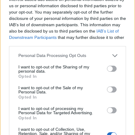
us or personal information disclosed to third parties prior to
ύπνο του δικαίου. Ακολούθησαν την συνηθισμένη συνταγή
your opt-out. You may separately opt-out of the further
για να έχουν άλλοθι για την απραξία τους. Αν θες να μην
disclosure of your personal information by third parties on the
γίνει τίποτα, φτιάξε μια επιτροπή.
IAB’s list of downstream participants. This information may
also be disclosed by us to third parties on the
IAB’s List of
Κατηγορία
Άρθρα
15 Δεκ 2019
Downstream Participants
that may further disclose it to other
third parties.
Personal Data Processing Opt Outs
I want to opt-out of the Sharing of my
personal data.
Opted In
I want to opt-out of the Sale of my
Personal Data.
Opted In
I want to opt-out of processing my
Personal Data for Targeted Advertising.
Opted In
I want to opt-out of Collection, Use,
Συνελήφθη 38χρονος στη Λεπτοκαρυά
Retention, Sale, and/or Sharing of my