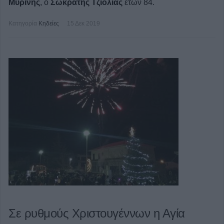
Μυρίνης
, ο
Σωκράτης Τζιόλιας
ετών 84.
Κατηγορία
Κηδείες
15 Δεκ 2019
Σε ρυθμούς Χριστουγέννων η Αγία