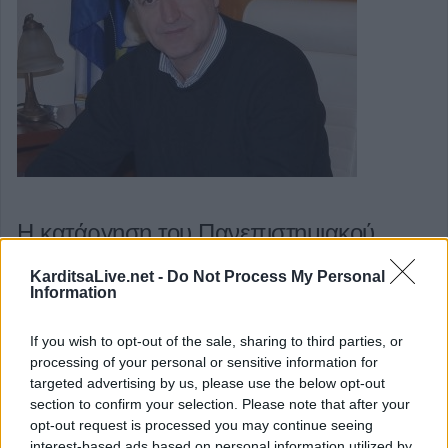
Η κατάργηση του Πανεπιστημιακού
τμήματος «Αγωγής και Φροντίδας στην
KarditsaLive.net -
Do Not Process My Personal
Πρώιμη Παιδική Ηλικία», η επίσκεψη της
Information
Υπουργού παιδείας και η ευθεία
If you wish to opt-out of the sale, sharing to third parties, or
προσβολή του τόπου μας
processing of your personal or sensitive information for
targeted advertising by us, please use the below opt-out
section to confirm your selection. Please note that after your
Κάναμε ήδη τα....σαράντα της απόφασης κατάργησης του
opt-out request is processed you may continue seeing
τμήματος. Οι εκπρόσωποι των φορέων κοιμούνται τον
interest-based ads based on personal information utilized by