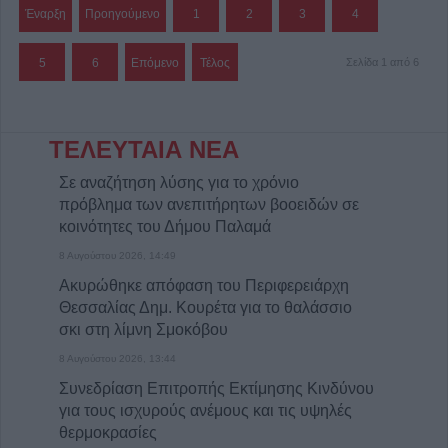
Έναρξη
Προηγούμενο
1
2
3
4
5
6
Επόμενο
Τέλος
Σελίδα 1 από 6
ΤΕΛΕΥΤΑΙΑ ΝΕΑ
Σε αναζήτηση λύσης για το χρόνιο
πρόβλημα των ανεπιτήρητων βοοειδών σε
κοινότητες του Δήμου Παλαμά
8 Αυγούστου 2026, 14:49
Ακυρώθηκε απόφαση του Περιφερειάρχη
Θεσσαλίας Δημ. Κουρέτα για το θαλάσσιο
σκι στη λίμνη Σμοκόβου
8 Αυγούστου 2026, 13:44
Συνεδρίαση Επιτροπής Εκτίμησης Κινδύνου
για τους ισχυρούς ανέμους και τις υψηλές
θερμοκρασίες