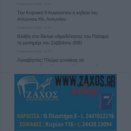
8 Αυγούστου 2026, 13:30
Την Κυριακή 9 Αυγούστου η κηδεία του
Αντώνιου Ηλ. Αντωνίου
8 Αυγούστου 2026, 13:02
Βλάβη στο δίκτυο υδροδότησης του Παλαμά
το μεσημέρι του Σαββάτου (8/8)
8 Αυγούστου 2026, 12:34
Λυκαβηττός: Πτώμα γυναίκας σε
προχωρημένη σήψη εντοπίστηκε κοντά
στους Αγίους Ισιδώρους
8 Αυγούστου 2026, 12:26
Απάτη με πρόσχημα τη διακοπή ρεύματος
στη Φαρκαδόνα – 1.500 ευρώ και
κοσμήματα
8 Αυγούστου 2026, 12:23
“Take a break…. μ’ έναν απολαυστικό king
coffee!”