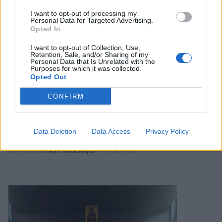
γυναικολογικού καρκίνου στο Δήμο
I want to opt-out of processing my
Λίμνης Πλαστήρα
Personal Data for Targeted Advertising.
Opted In
Ο Δήμος Λίμνης Πλαστήρα συμμετέχει στην Παγκόσμια
I want to opt-out of Collection, Use,
Retention, Sale, and/or Sharing of my
Ημέρα κατά του Καρκίνου του Μαστού (25/10/2025), με
Personal Data that Is Unrelated with the
Purposes for which it was collected.
ενημερωτική εκδήλωση που οργάνωσε στο δημαρχείο το
Opted Out
προσωπικό «Βοήθεια στο Σπίτι». Συντονίστρια ήταν η κ.
CONFIRM
κοινωνική λειτουργός κ. Λουκία Χαντζή και ομιλήτριες ήταν
η κ. Μ. Ανδρέου, και η κ.Μ.Καραμανέ, Μαίες του Κέντρου
Υγείας Μουζακίου, με το οποίο συνεργάζεται ο Δήμος.
Data Deletion
Data Access
Privacy Policy
Κατηγορία
Τοπική Επικαιρότητα
22 Οκτ 2025