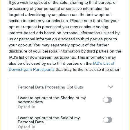
If you wish to opt-out of the sale, sharing to third parties, or
processing of your personal or sensitive information for
Ιδιαίτερα σκληρό είναι το ψήφισμα που ενέκρινε σήμερα το
targeted advertising by us, please use the below opt-out
Ευρωπαϊκό κοινοβούλιο για την Σερβία.
section to confirm your selection. Please note that after your
opt-out request is processed you may continue seeing
Κατηγορία
Επικαιρότητα
22 Οκτ 2025
interest-based ads based on personal information utilized by
us or personal information disclosed to third parties prior to
your opt-out. You may separately opt-out of the further
disclosure of your personal information by third parties on the
IAB’s list of downstream participants. This information may
also be disclosed by us to third parties on the
IAB’s List of
Downstream Participants
that may further disclose it to other
third parties.
Personal Data Processing Opt Outs
I want to opt-out of the Sharing of my
personal data.
Opted In
I want to opt-out of the Sale of my
Εκδήλωση για την πρόληψη του
Personal Data.
Opted In