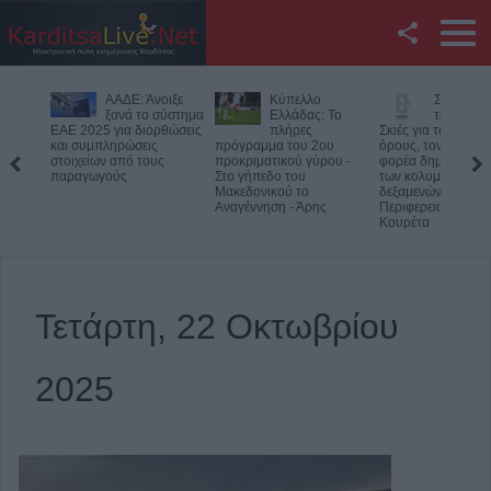
Facebook
ιξε
Κύπελλο
Συμμαχία Υπέρ
Υπό έλεγ
Twitter
ύστημα
Ελλάδας: Το
των Πολιτών:
φωτιά σε
θώσεις
πλήρες
Σκιές για το κόστος, τους
δύσβατο σημείο στ
πρόγραμμα του 2ου
όρους, τον τρόπο και τον
Όλυμπο – Παραμέν
YouTube
προκριματικού γύρου -
φορέα δημοπράτησης
δυνάμεις στο σημε
Στο γήπεδο του
των κολυμβητικών
Μακεδονικού το
δεξαμενών της
Αναζήτηση
Αναγέννηση - Άρης
Περιφερειακής Αρχής
Κουρέτα
RSS
Επικοινωνία με το
Τετάρτη, 22 Οκτωβρίου
KarditsaLive.Net
2025