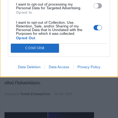
I want to opt-out of processing my
Personal Data for Targeted Advertising.
Opted In
I want to opt-out of Collection, Use,
Retention, Sale, and/or Sharing of my
Personal Data that Is Unrelated with the
Purposes for which it was collected.
Καρδίτσα: Πυρκαγιά σε σκεπή κατοικίας
Opted Out
στην Καρδίτσα το απόγευμα του
CONFIRM
Σαββάτου (4/10) +Φωτο
Data Deletion
Data Access
Privacy Policy
Πυρκαγιά ξέσπασε το απόγευμα του Σαββάτου 4
Οκτωβρίου σε σκεπή κατοικίας στην Καρδίτσα, επί της
οδού Παλαιολόγου.
Κατηγορία
Τοπική Επικαιρότητα
04 Οκτ 2025