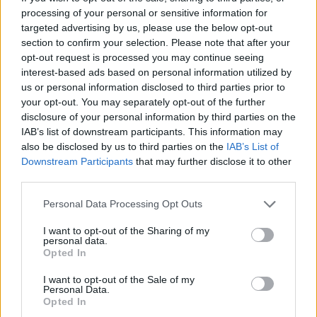
processing of your personal or sensitive information for
Εμποροβιοτεχνική Έκθεση Καρδίτσας
targeted advertising by us, please use the below opt-out
section to confirm your selection. Please note that after your
opt-out request is processed you may continue seeing
Με ιδιαίτερη επιτυχία πραγματοποιήθηκαν χθες τα εγκαίνια
interest-based ads based on personal information utilized by
της 18ης Εμποροβιοτεχνικής Έκθεσης στις
us or personal information disclosed to third parties prior to
Καπναποθήκες Καρδίτσας, όπου ο Δήμος Μουζακίου
your opt-out. You may separately opt-out of the further
disclosure of your personal information by third parties on the
συμμετέχει με το δικό του περίπτερο.
IAB’s list of downstream participants. This information may
also be disclosed by us to third parties on the
IAB’s List of
Κατηγορία
Εκδηλώσεις
04 Οκτ 2025
Downstream Participants
that may further disclose it to other
third parties.
Personal Data Processing Opt Outs
I want to opt-out of the Sharing of my
personal data.
Opted In
I want to opt-out of the Sale of my
Personal Data.
Opted In