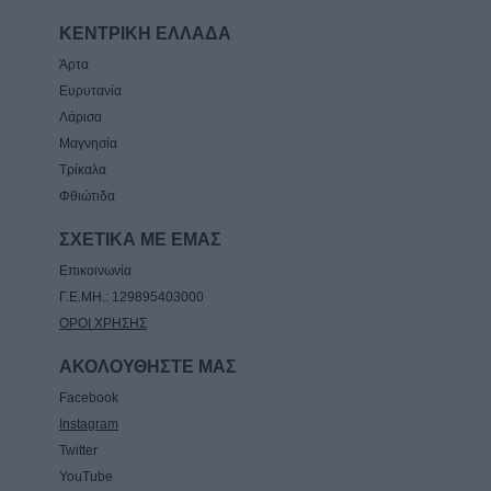
Καρδίτσας για την απώλεια του Λεωνίδα
ΚΕΝΤΡΙΚΗ ΕΛΛΑΔΑ
Μητρίτσα
Άρτα
8 Αυγούστου 2026, 12:04
Ευρυτανία
Την Κυριακή 9 Αυγούστου η κηδεία της
Λάρισα
Βαΐας Κανέλη
Μαγνησία
8 Αυγούστου 2026, 11:39
Τρίκαλα
Φθιώτιδα
ΣΧΕΤΙΚΑ ΜΕ ΕΜΑΣ
Επικοινωνία
Γ.Ε.ΜΗ.: 129895403000
ΟΡΟΙ ΧΡΗΣΗΣ
ΑΚΟΛΟΥΘΗΣΤΕ ΜΑΣ
Facebook
Instagram
Twitter
YouTube