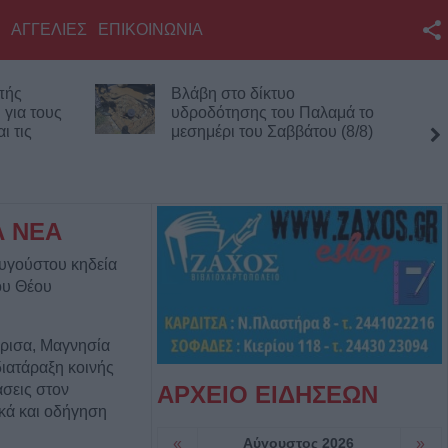
ΑΓΓΕΛΙΕΣ
ΕΠΙΚΟΙΝΩΝΙΑ
Facebook
πής
Βλάβη στο δίκτυο
Twitter
 για τους
υδροδότησης του Παλαμά το
ι τις
μεσημέρι του Σαββάτου (8/8)
YouTube
Αναζήτηση
RSS
Α ΝΕΑ
υγούστου κηδεία
Επικοινωνία με το
ου Θέου
KarditsaLive.Net
άρισα, Μαγνησία
διατάραξη κοινής
σεις στον
ΑΡΧΕΙΟ ΕΙΔΗΣΕΩΝ
ικά και οδήγηση
«
Αύγουστος 2026
»