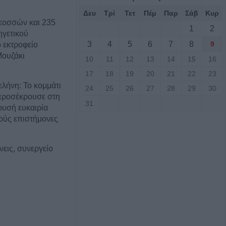
Δευ
Τρί
Τετ
Πέμ
Παρ
Σάβ
Κυρ
νεοσσών και 235
1
2
ηγετικού
3
4
5
6
7
8
9
 εκτροφείο
ουζάκι
10
11
12
13
14
15
16
17
18
19
20
21
22
23
ελήνη: Το κομμάτι
24
25
26
27
28
29
30
προσέκρουσε στη
31
ρυσή ευκαιρία
κούς επιστήμονες
χνεις, συνεργείο
ζας” και έχεις τη
 Οριστική λύση
πινακίδων
οιές αλλαγές θα