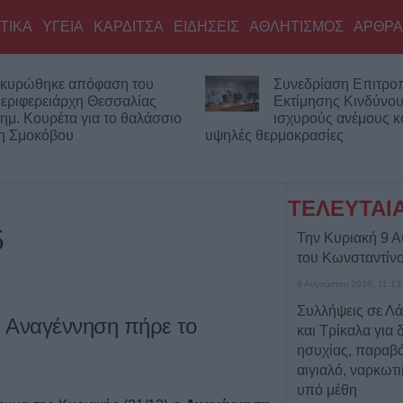
ΤΙΚΑ
ΥΓΕΙΑ
ΚΑΡΔΙΤΣΑ
ΕΙΔΗΣΕΙΣ
ΑΘΛΗΤΙΣΜΟΣ
ΑΡΘΡΑ
κυρώθηκε απόφαση του
Συνεδρίαση Επιτρο
εριφερειάρχη Θεσσαλίας
Εκτίμησης Κινδύνου
ημ. Κουρέτα για το θαλάσσιο
ισχυρούς ανέμους κα
νη Σμοκόβου
υψηλές θερμοκρασίες
ΤΕΛΕΥΤΑΙ
5
Την Κυριακή 9 Α
του Κωνσταντίν
9 Αυγούστου 2026, 11:13
Συλλήψεις σε Λ
Η Αναγέννηση πήρε το
και Τρίκαλα για 
ησυχίας, παραβά
αιγιαλό, ναρκωτ
υπό μέθη