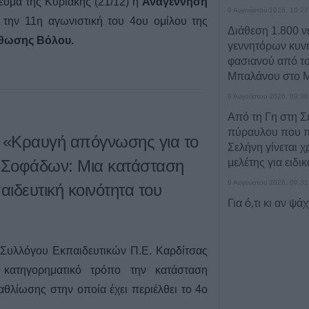
γευμα της Κυριακής (21/12) η
Αναγέννηση
9 Αυγούστου 2026, 10:27
 την 11η αγωνιστική του 4ου ομίλου της
Διάθεση 1.800 
θωσης Βόλου.
γεννητόρων κυν
φασιανού από το
Μπαλάνου στο Μ
9 Αυγούστου 2026, 09:38
Από τη Γη στη Σ
πύραυλου που 
: «Κραυγή απόγνωσης για το
Σελήνη γίνεται χ
ο Σοφάδων: Μια κατάσταση
μελέτης για ειδι
9 Αυγούστου 2026, 09:31
αιδευτική κοινότητα του
Για ό,τι κι αν ψά
αυτοκινήτων “Βού
λύση!
υ Συλλόγου Εκπαιδευτικών Π.Ε. Καρδίτσας
9 Αυγούστου 2026, 09:14
 κατηγορηματικό τρόπο την κατάσταση
Υπ. Μεταφορών:
αθλίωσης στην οποία έχει περιέλθει το 4ο
στο ζήτημα των 
κυκλοφορίας - Π