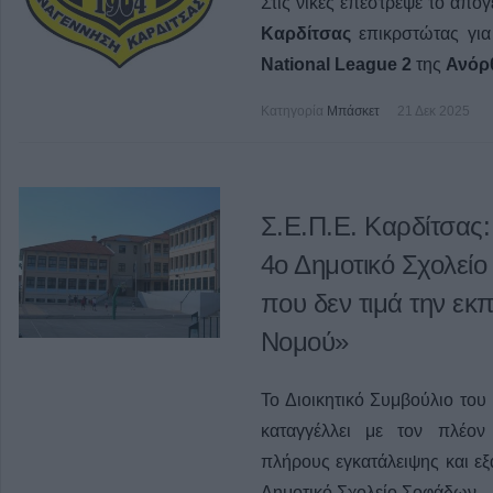
Στις νίκες επέστρεψε το από
Καρδίτσας
επικρστώτας για
National League 2
της
Ανόρ
Κατηγορία
Μπάσκετ
21 Δεκ 2025
Σ.Ε.Π.Ε. Καρδίτσας
4ο Δημοτικό Σχολεί
που δεν τιμά την εκπ
Νομού»
Το Διοικητικό Συμβούλιο το
καταγγέλλει με τον πλέον
πλήρους εγκατάλειψης και εξ
Δημοτικό Σχολείο Σοφάδων.