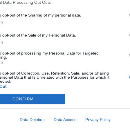
κηδεία του Κωνσ
l Data Processing Opt Outs
8 Αυγούστου 2026, 19:13
o opt-out of the Sharing of my personal data.
Την Κυριακή 9 
διακοπές ηλεκτροδότησης
In
κηδεία της Θωμα
 σε τμήματα της Καρδίτσας και
8 Αυγούστου 2026, 17:42
o opt-out of the Sale of my Personal Data.
 - Τρίκαλα
Μετώπη: Χωρίς τ
In
ανασύρθηκε από
to opt-out of processing my Personal Data for Targeted
43χρονος
ς ηλεκτροδότησης θα πραγματοποιηθούν
ing.
In
 2025
σε τμήματα της Καρδίτσας και του
8 Αυγούστου 2026, 17:14
Σε αναζήτηση λύ
από το
ΔΕΔΔΗΕ.
o opt-out of Collection, Use, Retention, Sale, and/or Sharing
ersonal Data that Is Unrelated with the Purposes for which it
πρόβλημα των α
lected.
βοοειδών σε κοι
Δεκ 2025
Out
Δήμου Παλαμά
CONFIRM
8 Αυγούστου 2026, 14:49
Ακυρώθηκε από
η στο φινάλε για τον Ηρακλή -
Περιφερειάρχη 
Data Deletion
Data Access
Privacy Policy
Κουρέτα για το 
ώλεια για τη Νίκη Βόλου
λίμνη Σμοκόβου