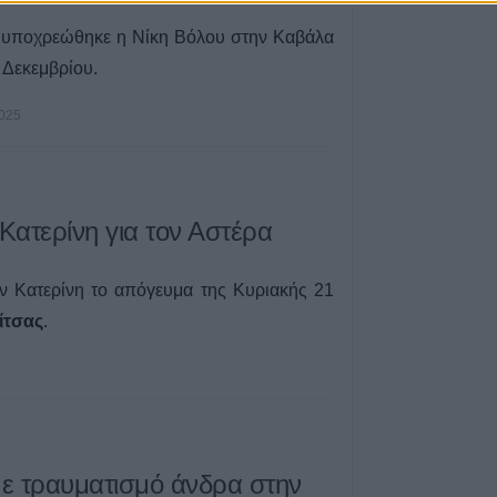
8 Αυγούστου 2026, 13:44
α υποχρεώθηκε η Νίκη Βόλου στην Καβάλα
Συνεδρίαση Επι
 Δεκεμβρίου.
Εκτίμησης Κινδύ
ισχυρούς ανέμου
2025
θερμοκρασίες
8 Αυγούστου 2026, 13:30
 Κατερίνη για τον Αστέρα
ην Κατερίνη το απόγευμα της Κυριακής 21
ίτσας
.
ε τραυματισμό άνδρα στην