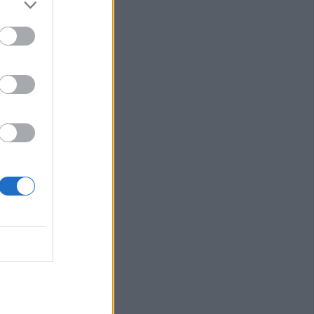
ταντίνου Πλεξίδα
Αυγούστου η
ΐτσας Τσιούκα
ις αισθήσεις του
 την θάλασσα
σης για το χρόνιο
νεπιτήρητων
νότητες του
φαση του
Θεσσαλίας Δημ.
θαλάσσιο σκι στη