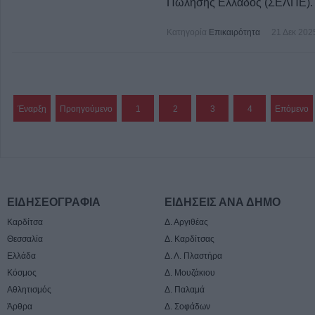
Πώλησης Ελλάδος (ΣΕΛΠΕ).
Κατηγορία
Επικαιρότητα
21 Δεκ 202
Έναρξη
Προηγούμενο
1
2
3
4
Επόμενο
ΕΙΔΗΣΕΟΓΡΑΦΙΑ
ΕΙΔΗΣΕΙΣ ΑΝΑ ΔΗΜΟ
Καρδίτσα
Δ. Αργιθέας
Θεσσαλία
Δ. Καρδίτσας
Ελλάδα
Δ. Λ. Πλαστήρα
Κόσμος
Δ. Μουζάκιου
Αθλητισμός
Δ. Παλαμά
Άρθρα
Δ. Σοφάδων