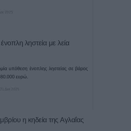
γίνουν
Δεκ 2025
9 Αυγούστου 2026, 08:17
Την Κυριακή 9 
κηδεία του Αθαν
9 Αυγούστου 2026, 08:05
 ένοπλη ληστεία με λεία
Υψηλός κίνδυνο
Κυριακή (9/8) σ
του ν. Καρδίτσας
υπόλοιπης Θεσσ
ομία υπόθεση ένοπλης ληστείας σε βάρος
8 Αυγούστου 2026, 22:58
180.000 ευρώ.
Ανασύρθηκε χωρί
του ηλικιωμένος
21 Δεκ 2025
οικισμό της Αλ
8 Αυγούστου 2026, 21:54
Χ. Παπαδημήτρι
μβρίου η κηδεία της Αγλαΐας
ΔΕΥΑΚ): Στην π
θα υπάρξουν αυ