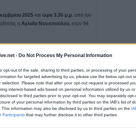
λογαριασμούς τ
8 Αυγούστου 2026, 21:15
κεμβρίου 2025
και
ώρα 3.30 μ.μ.
από τον
Σίσκος Α. Βασίλει
ρδίτσας η
Αγλαΐα Ντινοπούλου
, ετών 94
8 Αυγούστου 2026, 20:55
Πάρος: Νεκρό 4χ
πισίνα beach ba
8 Αυγούστου 2026, 19:35
ive.net -
Do Not Process My Personal Information
Υπεγράφη η σύμ
 επιτυχίες με «κατοστάρα» ο
«Αναβάθμιση υ
to opt-out of the sale, sharing to third parties, or processing of your per
κεντρικής δομής
formation for targeted advertising by us, please use the below opt-out s
Πόλης»
r selection. Please note that after your opt-out request is processed y
eing interest-based ads based on personal information utilized by us or
8 Αυγούστου 2026, 19:33
 στη Greek Basketball League έκανε η
disclosed to third parties prior to your opt-out. You may separately opt-
Την Κυριακή 9 
losure of your personal information by third parties on the IAB’s list of
ε 103-87 του Αμαρουσίου στο κλειστό
κηδεία του Κωνσ
. This information may also be disclosed by us to third parties on the
IA
λαίσιο της 11ης αγωνιστικής.
Βογιατζή
Participants
that may further disclose it to other third parties.
8 Αυγούστου 2026, 19:28
Την Δευτέρα 10