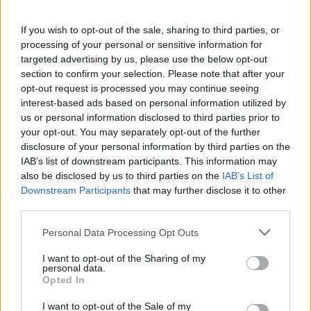
If you wish to opt-out of the sale, sharing to third parties, or
processing of your personal or sensitive information for
targeted advertising by us, please use the below opt-out
section to confirm your selection. Please note that after your
opt-out request is processed you may continue seeing
interest-based ads based on personal information utilized by
us or personal information disclosed to third parties prior to
your opt-out. You may separately opt-out of the further
disclosure of your personal information by third parties on the
IAB’s list of downstream participants. This information may
also be disclosed by us to third parties on the
IAB’s List of
Την Τετάρτη 26 Μαρτίου κηδεία της
Downstream Participants
that may further disclose it to other
third parties.
Χρυσούλας Κουτζαμάνη
Personal Data Processing Opt Outs
Κηδεύεται την
Τετάρτη 26 Μαρτίου 2025
και
ώρα 1.30
I want to opt-out of the Sharing of my
μ.μ.
από τον Ιερό Ναό
personal data.
Αγίου Γεωργίου
της κοινότητας
Opted In
Μητρόπολης
Καρδίτσας η
Χρυσούλα Κουτζαμάνη
, ετών
I want to opt-out of the Sale of my
92.