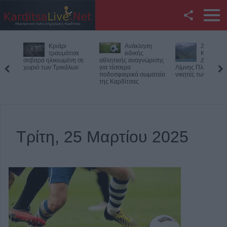
Facebook
Ανάκληση
27ος
Θανατη
Twitter
σε
ειδικής
Κολυμβητικός
τροχαίο 
η σε
αθλητικής αναγνώρισης
Διάπλους
33χρονο
ων
για τέσσερα
Λίμνης Πλαστήρα: Οι
μοτοσικλετιστή στ
YouTube
ποδοσφαιρικά σωματεία
νικητές των αγώνων
Πιερία
της Καρδίτσας
Αναζήτηση
RSS
Τρίτη, 25 Μαρτίου 2025
Επικοινωνία με το
KarditsaLive.Net