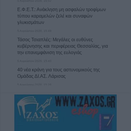
5 Αυγούστου 2026, 16:02
Ε.Φ.Ε.Τ.: Ανάκληση μη ασφαλών τροφίμων
τύπου καραμελών ζελέ και συναφών
γλυκισμάτων
5 Αυγούστου 2026, 15:48
Τάσος Τσιαπλές: Μεγάλες οι ευθύνες
κυβέρνησης και περιφέρειας Θεσσαλίας, για
την επανεμφάνιση της ευλογιάς
5 Αυγούστου 2026, 15:40
40 νέα κράνη για τους αστυνομικούς της
Ομάδας ΔΙ.ΑΣ. Λάρισας
5 Αυγούστου 2026, 15:26
Πρόσκληση Υποβολής Υποψηφιοτήτων στο
Π.Μ.Σ. «Διαχείριση Περιβάλλοντος» (2026–
2027)
5 Αυγούστου 2026, 15:14
Προγραμματισμένες διακοπές
ηλεκτροδότησης την Πέμπτη (6/8) στις Τ.Κ.