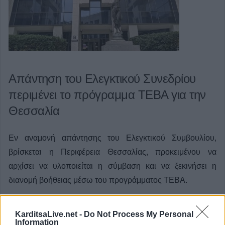
Απάντηση του Ελεγκτικού Συνεδρίου
περιμένει το πρόγραμμα ΤΕΒΑ για την
Θεσσαλία
Εν αναμονή απάντησης του Ελεγκτικού Συμβουλίου,
βρίσκεται η Περιφέρεια Θεσσαλίας, προκειμένου να
αρχίσει να υλοποιείται η σύμβαση και να ξεκινήσει η
διανομή βοήθειας μέσω του προγράμματος ΤΕΒΑ.
Κατηγορία
Θεσσαλία
25 Μαρ 2025
KarditsaLive.net -
Do Not Process My Personal
Information