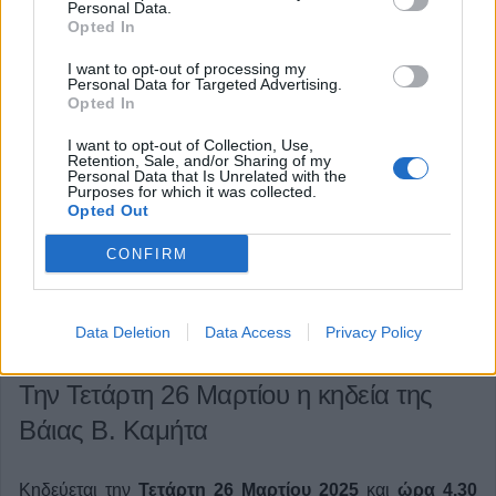
Personal Data.
Opted In
Κατηγορία
Κηδείες
25 Μαρ 2025
I want to opt-out of processing my
Personal Data for Targeted Advertising.
Opted In
I want to opt-out of Collection, Use,
Retention, Sale, and/or Sharing of my
Personal Data that Is Unrelated with the
Purposes for which it was collected.
Opted Out
CONFIRM
Data Deletion
Data Access
Privacy Policy
Την Τετάρτη 26 Μαρτίου η κηδεία της
Βάιας Β. Καμήτα
Κηδεύεται την
Τετάρτη 26 Μαρτίου 2025
και
ώρα 4.30