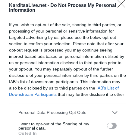
KarditsaLive.net -
Do Not Process My Personal
Πρωτομαγιάς.
Information
Κατηγορία
Τοπική Επικαιρότητα
01 Μαϊ 2025
If you wish to opt-out of the sale, sharing to third parties, or
processing of your personal or sensitive information for
targeted advertising by us, please use the below opt-out
section to confirm your selection. Please note that after your
opt-out request is processed you may continue seeing
interest-based ads based on personal information utilized by
us or personal information disclosed to third parties prior to
your opt-out. You may separately opt-out of the further
disclosure of your personal information by third parties on the
IAB’s list of downstream participants. This information may
also be disclosed by us to third parties on the
IAB’s List of
Downstream Participants
that may further disclose it to other
third parties.
Personal Data Processing Opt Outs
Ποια είναι τα βασικά αξεσουάρ για το
I want to opt-out of the Sharing of my
personal data.
Vaping;
Opted In