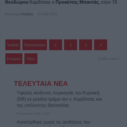
Θεοδώρου
Καρδίτσας ο
Προκόπης Μπαντάς
, ετών 78
Κατηγορία
Κηδείες
01 Μαϊ 2025
Έναρξη
Προηγούμενο
1
2
3
4
Επόμενο
Τέλος
Σελίδα 1 από 4
ΤΕΛΕΥΤΑΙΑ ΝΕΑ
Υψηλός κίνδυνος πυρκαγιάς την Κυριακή
(9/8) σε μεγάλο τμήμα του ν. Καρδίτσας και
της υπόλοιπης Θεσσαλίας
8 Αυγούστου 2026, 22:58
Ανασύρθηκε χωρίς τις αισθήσεις του