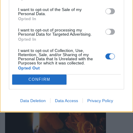
I want to opt-out of the Sale of my
Personal Data.
Το vaping έχει γίνει μια δημοφιλής εναλλακτική του
Opted In
παραδοσιακού καπνίσματος, προσφέροντας μια πληθώρα
I want to opt-out of processing my
γεύσεων και μια πιο ελεγχόμενη εμπειρία. Όπως κάθε
Personal Data for Targeted Advertising.
Opted In
συνήθεια, έτσι και το άτμισμα απαιτεί τον κατάλληλο
εξοπλισμό για να απολαύσεις στο έπακρο τις δυνατότητες
I want to opt-out of Collection, Use,
Retention, Sale, and/or Sharing of my
του.
Personal Data that Is Unrelated with the
Purposes for which it was collected.
Opted Out
Κατηγορία
Άρθρα
01 Μαϊ 2025
CONFIRM
Data Deletion
Data Access
Privacy Policy