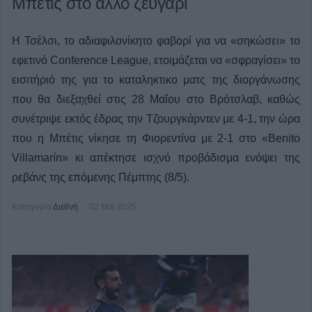
Μπέτις στο άλλο ζευγάρι
Η Τσέλσι, το αδιαφιλονίκητο φαβορί για να «σηκώσει» το
εφετινό Conference League, ετοιμάζεται να «σφραγίσει» το
εισιτήριό της για το καταληκτικο ματς της διοργάνωσης
που θα διεξαχθεί στις 28 Μαΐου στο Βρότσλαβ, καθώς
συνέτριψε εκτός έδρας την Τζουργκάρντεν με 4-1, την ώρα
που η Μπέτις νίκησε τη Φιορεντίνα με 2-1 στο «Benito
Villamarín» κι απέκτησε ισχνό προβάδισμα ενόψει της
ρεβάνς της επόμενης Πέμπτης (8/5).
Κατηγορία
Διεθνή
02 Μαϊ 2025