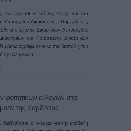
Καλαμπάκα: Πυ
ς ΝΔ ψηφίσθηκε επί της Αρχής και στο
απεγκλώβισαν η
από πτώση στη
ου Υπουργείου Δικαιοσύνης «Παρεμβάσεις
 Εθνικής Σχολής Δικαστικών Λειτουργών,
6 Αυγούστου 2026, 19:29
ικαστηρίων και Κατάστασης Δικαστικών
Τροχαίο στην Αγ
συγκρούστηκε με
Συμβολαιογράφων και λοιπές διατάξεις του
νοσοκομείο ο ο
 την Ολομέλεια.
6 Αυγούστου 2026, 19:15
5
Άνω Λιόσια: Συ
άνδρες για τον 
που βρέθηκε σε 
6 Αυγούστου 2026, 17:50
ν φοιτητικών εκλογών στα
Την Παρασκευή 
κηδεία του Αθαν
ματα της Καρδίτσας
6 Αυγούστου 2026, 17:46
Πυρκαγιά σε γεω
 διεξήχθησαν οι εκλογές για την ανάδειξη
στην Κρήνη Φαρ