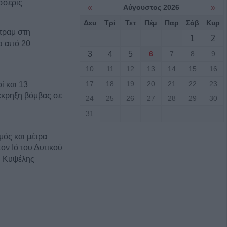
σσερις
«
Αύγουστος 2026
»
Δευ
Τρί
Τετ
Πέμ
Παρ
Σάβ
Κυρ
τραμ στη
1
2
ω από 20
3
4
5
6
7
8
9
10
11
12
13
14
15
16
17
18
19
20
21
22
23
ί και 13
έκρηξη βόμβας σε
24
25
26
27
28
29
30
31
ός και μέτρα
ον Ιό του Δυτικού
. Κυψέλης
α έπεσε από την
αι σώθηκε στα
ού