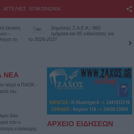
ΑΓΓΕΛΙΕΣ
ΕΠΙΚΟΙΝΩΝΙΑ
Facebook
κή έκταση
Δημόσιες Σ.Α.Ε.Κ.: 860
Twitter
λων –
τμήματα και 95 ειδικότητες για
λεγχο το
το 2026-2027
YouTube
Αναζήτηση
RSS
Α ΝΕΑ
Επικοινωνία με το
ον τοίχο ο ΠΑΟΚ -
KarditsaLive.Net
 από την
ιμοι δύο
ροι στο ν.
ΑΡΧΕΙΟ ΕΙΔΗΣΕΩΝ
τότητα επίσκεψης