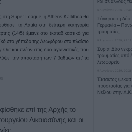
2
και σε άλλους τέ
6 Αυγούστου 2026, 22:48
 στη Super League, η Athens Kallithea θα
Σύγκρουση δύο 
ουθήσει τη Λαμία στη δεύτερη κατηγορία
Γερμανία – Πάν
τραυματίες
της (14/5) έμεινε στο (καταδικαστικό για
6 Αυγούστου 2026, 21:11
αϊκό στο γήπεδο της Λεωφόρου στο πλαίσιο
Συρία: Δύο νεκρο
y Out και πλέον στις δύο αγωνιστικές που
τραυματίες από 
λύψει την απόσταση των 7 βαθμών απ’ τα
λεωφορείο
6 Αυγούστου 2026, 20:28
25
Έκτακτος ψεκασμ
προστασίας για τ
Νείλου στην Δ.Κ
6 Αυγούστου 2026, 19:35
φίσθηκε επί της Αρχής το
Χαλκίδα: Γυναίκ
Υψηλή Γέφυρα κ
ουργείου Δικαιοσύνης και οι
νερά του Ευβοϊκ
γίες
6 Αυγούστου 2026, 19:32