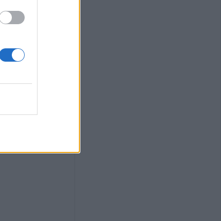
 πλατφόρμα για
inimis ύψους 24,6
παραγωγούς