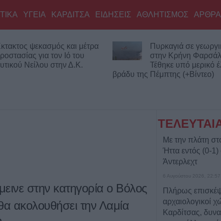
ΤΙΚΑ
ΥΓΕΙΑ
ΚΑΡΔΙΤΣΑ
ΕΙΔΗΣΕΙΣ
ΑΘΛΗΤΙΣΜΟΣ
ΑΡΘΡΑ
κτακτος ψεκασμός και μέτρα
Πυρκαγιά σε γεωργι
ροστασίας για τον Ιό του
στην Κρήνη Φαρσά
υτικού Νείλου στην Δ.Κ.
Τέθηκε υπό μερικό έ
βράδυ της Πέμπτης (+Βίντεο)
ΤΕΛΕΥΤΑΙ
Με την πλάτη στ
Ήττα εντός (0-1)
Άντερλεχτ
6 Αυγούστου 2026, 22:57
εινε στην κατηγορία ο Βόλος
Πλήρως επισκέψ
αρχαιολογικοί χώ
 θα ακολουθήσει την Λαμία
Καρδίτσας, δυνα