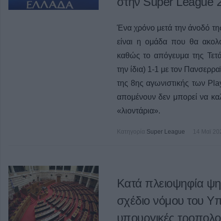
στην Super League 
Ένα χρόνο μετά την άνοδό της
είναι η ομάδα που θα ακολ
καθώς το απόγευμα της Τετάρ
την ίδια) 1-1 με τον Πανσερρ
της 8ης αγωνιστικής των Pla
απομένουν δεν μπορεί να κα
«λιοντάρια».
Κατηγορία
Super League
14 Μαϊ 20
Κατά πλειοψηφία ψη
σχέδιο νόμου του Υπ
υπουργικές τροπολο