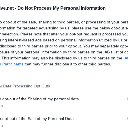
ντηση με την Διοικήτρια του
ive.net -
Do Not Process My Personal Information
6 Αυγούστου 2026, 16:09
ΥΠΑΑΤ: 38,1 εκα
to opt-out of the sale, sharing to third parties, or processing of your per
ενίσχυση κτηνο
formation for targeted advertising by us, please use the below opt-out s
επλήγησαν από
ικού Νοσοκομείου Καρδίτσας κ. Μαίρη
r selection. Please note that after your opt-out request is processed y
6 Αυγούστου 2026, 15:26
 11/4/2025.
eing interest-based ads based on personal information utilized by us or
disclosed to third parties prior to your opt-out. You may separately opt-
Προγραμματισμέ
losure of your personal information by third parties on the IAB’s list of
ηλεκτροδότησης
. This information may also be disclosed by us to third parties on the
IA
(7/8) σε Ιτέα, Άγ
Participants
that may further disclose it to other third parties.
Γεώργιο Καραϊσκ
Καππά, Φύλλο κ
άντηση Παιδιών: Τα παιδιά
6 Αυγούστου 2026, 15:00
l Data Processing Opt Outs
Εντοπίστηκε νέα
ι τις φωνές τους (+Φωτο
κάνναβης στην 
o opt-out of the Sharing of my personal data.
6 Αυγούστου 2026, 14:36
In
1 νεκρός και 22 
 Πολιτιστικής Συνάντησης Παιδιών που
τροχαία ατυχήματ
o opt-out of the Sale of my Personal Data.
ός Χορευτικός Όμιλος «ΚΑΡΑΓΚΟΥΝΑ»
Θεσσαλία
In