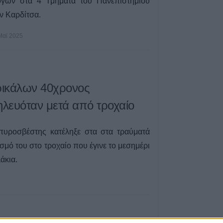
όγων στα 4 Τμήματα του Πανεπιστημίου
υπό μερικό έλεγ
ν Καρδίτσα.
Πέμπτης (+Βίντε
6 Αυγούστου 2026, 17:36
Μαϊ 2025
Δημόσιες Σ.Α.Ε.
και 95 ειδικότητε
2027
6 Αυγούστου 2026, 17:21
Τρικάλων 40χρονος
Την Παρασκευή (
λευόταν μετά από τροχαίο
καταβολή του β
ΛΑΕ-ΟΠΕΚΑ
πυροσβέστης κατέληξε στα στα τραύματά
6 Αυγούστου 2026, 16:31
σμό του στο τροχαίο που έγινε το μεσημέρι
Νεκρός 75χρονο
άκια.
περιοχή του Δομ
παθολογικό αίτι
6 Αυγούστου 2026, 16:27
Απολογισμός ΕΛ
574 συλλήψεις κ
εξιχνιάσεις τον Ι