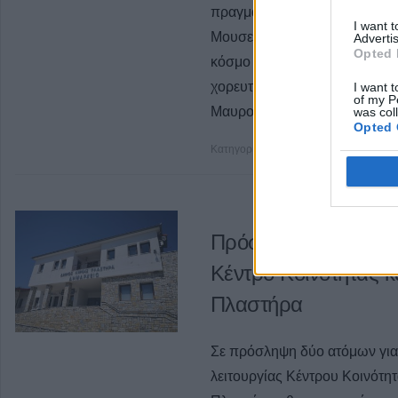
πραγματοποιήθηκε απόψε σ
I want 
Μουσείου Καρδίτσας που πα
Advertis
Opted 
κόσμο που απόλαυσε μια όμ
χορευτικών τμημάτων απ
I want t
of my P
Μαυροβούνιο.
was col
Opted 
Κατηγορία
Τοπική Επικαιρότητα
14 
Πρόσληψη δύο ατόμ
Κέντρο Κοινότητας κ
Πλαστήρα
Σε πρόσληψη δύο ατόμων για
λειτουργίας Κέντρου Κοινότη