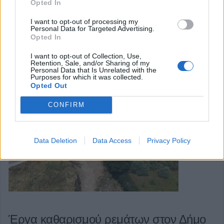
Opted In
31χρονη γυναίκα, υπήκοος Βουλγαρίας, ανασύρθηκε
χωρίς τις αισθήσεις της από τη θαλάσσια περιοχή
I want to opt-out of processing my
Personal Data for Targeted Advertising.
Κρεμαστή στη Ρόδο, κατά τη διάρκεια kitesurfing.
Opted In
Κατηγορία
Επικαιρότητα
10 Ιουν 2025
I want to opt-out of Collection, Use,
Retention, Sale, and/or Sharing of my
Personal Data that Is Unrelated with the
Purposes for which it was collected.
Opted Out
CONFIRM
Data Deletion
Data Access
Privacy Policy
Έργα καθαρισμού ρεμάτων στον Δήμο