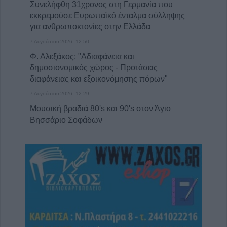
Συνελήφθη 31χρονος στη Γερμανία που
εκκρεμούσε Ευρωπαϊκό ένταλμα σύλληψης
για ανθρωποκτονίες στην Ελλάδα
7 Αυγούστου 2026, 12:50
Φ. Αλεξάκος: "Αδιαφάνεια και
δημοσιονομικός χώρος - Προτάσεις
διαφάνειας και εξοικονόμησης πόρων"
7 Αυγούστου 2026, 12:29
Μουσική βραδιά 80's και 90's στον Άγιο
Βησσάριο Σοφάδων
7 Αυγούστου 2026, 11:57
Συλλήψεις στην Καρδίτσα για ρευματοκλοπή
και παραβάσεις του ΚΟΚ
7 Αυγούστου 2026, 11:48
Προφυλακίστηκαν τρεις κατηγορούμενοι για
την μεγάλη πυρκαγιά στη Βοιωτία - Από
δίκτυο μεταφοράς ρεύματος από αιολικό
πάρκο η έναρξη της πυρκαγιάς