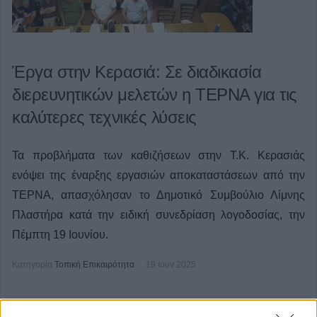
Έργα στην Κερασιά: Σε διαδικασία
διερευνητικών μελετών η ΤΕΡΝΑ για τις
καλύτερες τεχνικές λύσεις
Τα προβλήματα των καθιζήσεων στην Τ.Κ. Κερασιάς
ενόψει της έναρξης εργασιών αποκαταστάσεων από την
ΤΕΡΝΑ, απασχόλησαν το Δημοτικό Συμβούλιο Λίμνης
Πλαστήρα κατά την ειδική συνεδρίαση λογοδοσίας, την
Πέμπτη 19 Ιουνίου.
Κατηγορία
Τοπική Επικαιρότητα
19 Ιουν 2025