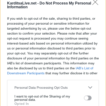
KarditsaLive.net -
Do Not Process My Personal
Information
If you wish to opt-out of the sale, sharing to third parties, or
processing of your personal or sensitive information for
targeted advertising by us, please use the below opt-out
section to confirm your selection. Please note that after your
opt-out request is processed you may continue seeing
interest-based ads based on personal information utilized by
us or personal information disclosed to third parties prior to
your opt-out. You may separately opt-out of the further
disclosure of your personal information by third parties on the
Καλαμάτα: Αεροπλάνο προσέκρουσε σε
IAB’s list of downstream participants. This information may
μπάρες κατά την προσγείωση
also be disclosed by us to third parties on the
IAB’s List of
Downstream Participants
that may further disclose it to other
third parties.
Αναστάτωση επικράτησε χθες το πρωί της Τετάρτης (19/6)
στο αεροδρόμιο της Καλαμάτας, όταν αεροσκάφος της
Personal Data Processing Opt Outs
Ryanair που εκτελούσε την πτήση από το Λονδίνο και
I want to opt-out of the Sharing of my
personal data.
συγκεκριμένα από το Στάνστεντ προσέκρουσε σε εμπόδιο,
Opted In