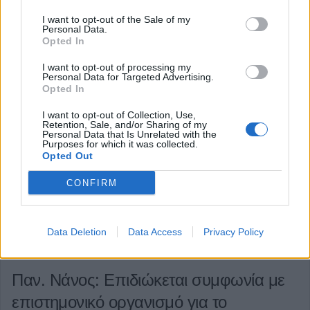
λίγο μετά την προσγείωσή του.
I want to opt-out of the Sale of my
Personal Data.
Κατηγορία
Επικαιρότητα
19 Ιουν 2025
Opted In
I want to opt-out of processing my
Personal Data for Targeted Advertising.
Opted In
I want to opt-out of Collection, Use,
Retention, Sale, and/or Sharing of my
Personal Data that Is Unrelated with the
Purposes for which it was collected.
Opted Out
CONFIRM
Data Deletion
Data Access
Privacy Policy
Παν. Νάνος: Επιδιώκεται συμφωνία με
επιστημονικό οργανισμό για το