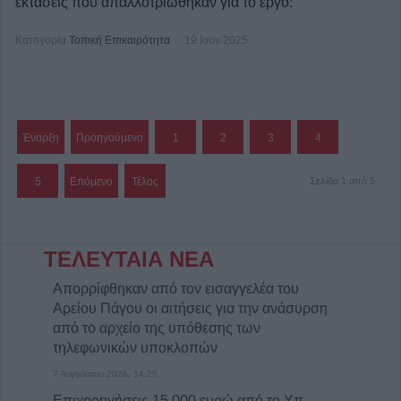
εκτάσεις που απαλλοτριώθηκαν για το έργο:
Κατηγορία
Τοπική Επικαιρότητα
19 Ιουν 2025
Έναρξη
Προηγούμενο
1
2
3
4
5
Επόμενο
Τέλος
Σελίδα 1 από 5
ΤΕΛΕΥΤΑΙΑ ΝΕΑ
Απορρίφθηκαν από τον εισαγγελέα του
Αρείου Πάγου οι αιτήσεις για την ανάσυρση
από το αρχείο της υπόθεσης των
τηλεφωνικών υποκλοπών
7 Αυγούστου 2026, 14:26
Επιχορηγήσεις 15.000 ευρώ από το Υπ.