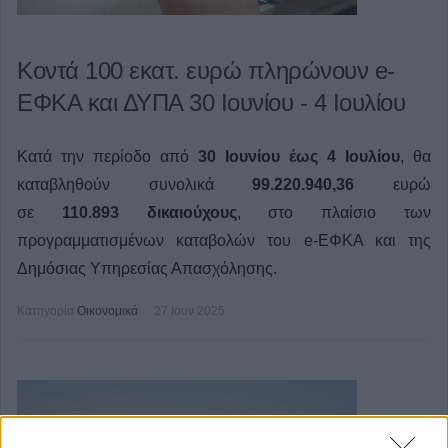
Κοντά 100 εκατ. ευρώ πληρώνουν e-
ΕΦΚΑ και ΔΥΠΑ 30 Ιουνίου - 4 Ιουλίου
Κατά την περίοδο από
30 Ιουνίου έως 4 Ιουλίου
, θα
καταβληθούν συνολικά
99.220.940,36
ευρώ
σε
110.893
δικαιούχους
, στο πλαίσιο των
προγραμματισμένων καταβολών του e-ΕΦΚΑ και της
Δημόσιας Υπηρεσίας Απασχόλησης.
Κατηγορία
Οικονομικά
27 Ιουν 2025