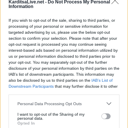
KarditsaLive.net -
Do Not Process My Personal
Information
If you wish to opt-out of the sale, sharing to third parties, or
processing of your personal or sensitive information for
targeted advertising by us, please use the below opt-out
section to confirm your selection. Please note that after your
opt-out request is processed you may continue seeing
interest-based ads based on personal information utilized by
us or personal information disclosed to third parties prior to
your opt-out. You may separately opt-out of the further
Πραγματοποιήθηκε η εκδήλωση
disclosure of your personal information by third parties on the
IAB’s list of downstream participants. This information may
ευαισθητοποίησης του Ινστιτούτου
also be disclosed by us to third parties on the
IAB’s List of
Αντιναρκωτικής Δράσης – P.A.D.A. στο
Downstream Participants
that may further disclose it to other
third parties.
Κάστρο Φαναρίου
Personal Data Processing Opt Outs
Με αφορμή την Παγκόσμια Ημέρα κατά των Ναρκωτικών,
I want to opt-out of the Sharing of my
personal data.
την Πέμπτη 26 Ιουνίου 2025, πραγματοποιήθηκε με
Opted In