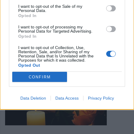
ιδιαίτερη επιτυχία στον ιστορικό χώρο του Βυζαντινού
I want to opt-out of the Sale of my
Κάστρου (Φρουρίου) Φαναρίου μια ξεχωριστή εκδήλωση
Personal Data.
Opted In
ευαισθητοποίησης, με πρωτοβουλία του Ινστιτούτου
Αντιναρκωτικής Δράσης – P.A.D.A. και σε συνεργασία με
I want to opt-out of processing my
Personal Data for Targeted Advertising.
το Δήμο Μουζακίου.
Opted In
Κατηγορία
Τοπική Επικαιρότητα
27 Ιουν 2025
I want to opt-out of Collection, Use,
Retention, Sale, and/or Sharing of my
Personal Data that Is Unrelated with the
Purposes for which it was collected.
Opted Out
CONFIRM
Data Deletion
Data Access
Privacy Policy