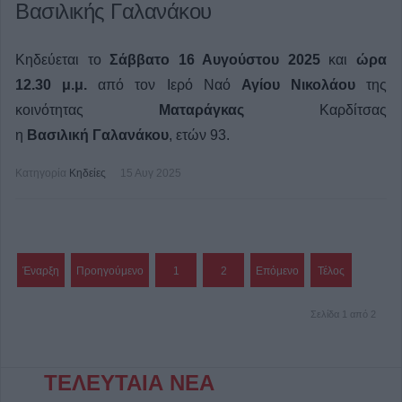
Βασιλικής Γαλανάκου
Κηδεύεται το
Σάββατο 16 Αυγούστου 2025
και
ώρα
12.30 μ.μ.
από τον Ιερό Ναό
Αγίου Νικολάου
της
κοινότητας
Ματαράγκας
Καρδίτσας
η
Βασιλική Γαλανάκου
, ετών 93.
Κατηγορία
Κηδείες
15 Αυγ 2025
Έναρξη
Προηγούμενο
1
2
Επόμενο
Τέλος
Σελίδα 1 από 2
ΤΕΛΕΥΤΑΙΑ ΝΕΑ