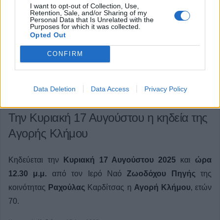
I want to opt-out of Collection, Use,
Retention, Sale, and/or Sharing of my
Personal Data that Is Unrelated with the
Purposes for which it was collected.
Opted Out
CONFIRM
Data Deletion
Data Access
Privacy Policy
Την Κυριακή 17 Αυγούστου η κηδεία της
Αγορής Κλήμου
Κηδεύεται την
Κυριακή 17 Αυγούστου 2025
και
ώρα
12.30 μ.μ.
από τον Ιερό Ναό
Ζωοδόχου Πηγής
της
κοινότητας
Ραχούλας
Καρδίτσας η
Αγορή Κλήμου
, ετών
70.