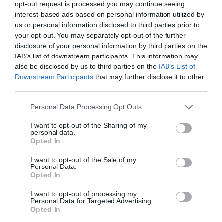
opt-out request is processed you may continue seeing
interest-based ads based on personal information utilized by
us or personal information disclosed to third parties prior to
your opt-out. You may separately opt-out of the further
disclosure of your personal information by third parties on the
IAB’s list of downstream participants. This information may
Βασ. Σίσκος: " Η Πολιτεία να επενδύσει
also be disclosed by us to third parties on the
IAB’s List of
Downstream Participants
that may further disclose it to other
στο κεφάλαιο της εκπαίδευσης και της
third parties.
παιδείας"
Personal Data Processing Opt Outs
I want to opt-out of the Sharing of my
Αγαπητοί συνάδελφοι. Χρόνια Πολλά.
personal data.
Opted In
Καλή επιτυχία σε όλους, σε όσους αναμένουνε διορισμό
I want to opt-out of the Sale of my
και πρόσληψη.
Personal Data.
Opted In
Κατηγορία
Άρθρα
15 Αυγ 2025
I want to opt-out of processing my
Personal Data for Targeted Advertising.
Opted In