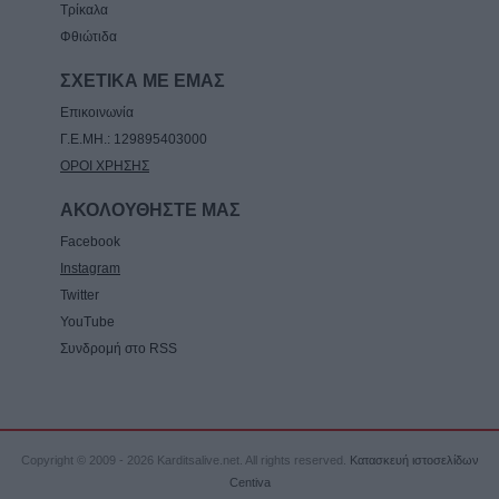
Ελληνικών και Δροσάτου
Τρίκαλα
Φθιώτιδα
7 Αυγούστου 2026, 15:34
Ιερά Μητρόπολη: Πρόγραμμα Μητροπολίτη
ΣΧΕΤΙΚΑ ΜΕ ΕΜΑΣ
κ. Τιμόθεου το διήμερο 8 & 9 Αυγούστου
Επικοινωνία
7 Αυγούστου 2026, 15:07
Γ.Ε.ΜΗ.: 129895403000
ΟΡΟΙ ΧΡΗΣΗΣ
ΑΚΟΛΟΥΘΗΣΤΕ ΜΑΣ
Facebook
Instagram
Twitter
YouTube
Συνδρομή στο RSS
Copyright © 2009 - 2026 Karditsalive.net. All rights reserved.
Κατασκευή ιστοσελίδων
Centiva