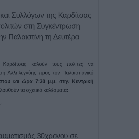
επιτροπή Θεσσαλ
102 θέματα, σε 1
και Συλλόγων της Καρδίτσας
6 Αυγούστου 2026, 09:57
πολιτών στη Συγκέντρωση
Ιός Δυτικού Νείλ
ν Παλαιστίνη τη Δευτέρα
εγχώρια κρούσμα
την τελευταία ε
6 Αυγούστου 2026, 08:52
Διακοπές ρεύματ
 Καρδίτσας καλούν τους πολίτες να
σε τμήμα του Δή
ση Αλληλεγγύης προς τον Παλαιστιανικό
Έκρηξη και φωτι
στου
και
ώρα 7:30 μ.μ.
στην
Κεντρική
μετασχηματιστή 
λουθούν τα σχετικά καλέσματα:
6 Αυγούστου 2026, 08:16
Την Κυριακή 9 Α
5
ετήσιο μνημόσυ
Κλήμου
6 Αυγούστου 2026, 07:42
“Calimera” με “sp
ραυματισμός 30χρονου σε