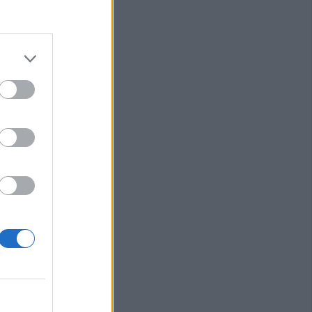
ς αυτοκίνητο
ου Μορφοβουνίου
υγούστου το
υνο του
Αναγνωστόπουλου
ς για Χιροσίμα -
τιιμπεριαλιστική
την Επιτροπή
σας (+Φωτο
λεισε τον
 Masters του