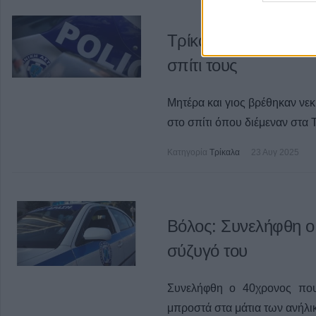
Τρίκαλα: Μητέρα και
σπίτι τους
Μητέρα και γιος βρέθηκαν νεκ
στο σπίτι όπου διέμεναν στα 
Κατηγορία
Τρίκαλα
23 Αυγ 2025
Βόλος: Συνελήφθη ο
σύζυγό του
Συνελήφθη ο 40χρονος πο
μπροστά στα μάτια των ανήλι