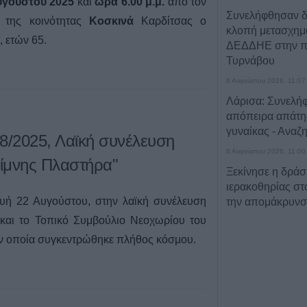
υγούστου 2025
και
ώρα 6.00 μ.μ.
από τον
Συνελήφθησαν δ
της κοινότητας
Κοσκινά
Καρδίτσας ο
κλοπή μετασχημα
, ετών 65.
ΔΕΔΔΗΕ στην πε
Τυρνάβου
6 Αυγούστου 2026, 11:07
Λάρισα: Συνελή
απόπειρα απάτης
γυναίκας - Αναζη
8/2025, Λαϊκή συνέλευση
6 Αυγούστου 2026, 11:00
ίμνης Πλαστήρα"
Ξεκίνησε η δράσ
ιερακοθηρίας στ
υή 22 Αυγούστου, στην λαϊκή συνέλευση
την απομάκρυνσ
κορακοειδών - Θ
αι το Τοπικό Συμβούλιο Νεοχωρίου του
δείγματα
ν οποία συγκεντρώθηκε πλήθος κόσμου.
6 Αυγούστου 2026, 10:56
ΛΑ.ΣΥ. Θεσσαλίας
παρατάξεις Κου
που αποτελούν τ