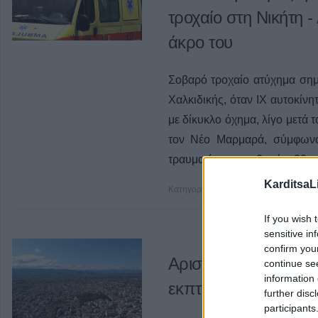
τροχαίο στη Νικήτη 
άκρο του
Σοβαρό τροχαίο ατύχημα σημ
Χαλκιδικής, όταν ΙΧ αυτοκί
με δίκυκλο όχημα, λίγο μετά 
τον Νέο Μαρμαρά, σύμφωνα
τραυματίστηκε σοβαρά ο 30χρ
KarditsaL
Κατηγορία
Επικαιρότητα
23 Αυγ 202
If you wish 
sensitive in
confirm you
Αριστοτέλης Αντωνί
continue se
information 
εκπτωτική περίοδος
further disc
participants