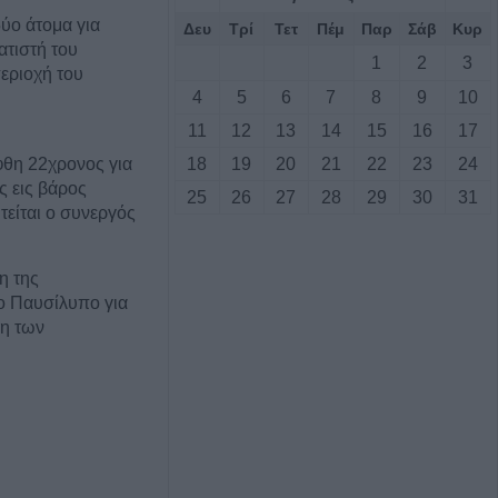
ύο άτομα για
Δευ
Τρί
Τετ
Πέμ
Παρ
Σάβ
Κυρ
τιστή του
1
2
3
ριοχή του
4
5
6
7
8
9
10
11
12
13
14
15
16
17
φθη 22χρονος για
18
19
20
21
22
23
24
 εις βάρος
25
26
27
28
29
30
31
τείται ο συνεργός
η της
ο Παυσίλυπο για
η των
ετικά τα πρώτα
: "Συναινετικά οι
ρέτα-Αγοραστού,
ην περιφερειακή