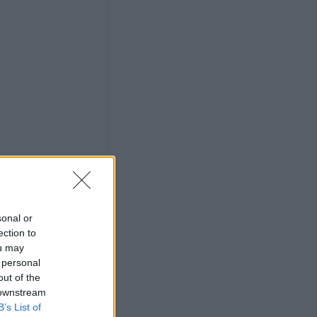
 παλιά…
ξει την πρόκριση
νής με
Λάρισα – Στο
ηγός του
σε γήπεδο στην
ρός 24χρονος
sonal or
ection to
ou may
ογραμματική
 personal
 εκπόνηση της
out of the
 downstream
σκευής της
B’s List of
ρας Κοράκου