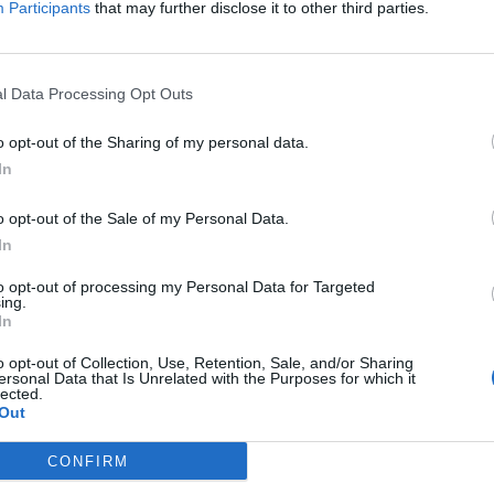
Participants
that may further disclose it to other third parties.
, η μεγαλύτερη του έτους, δεν απέδωσε τα
5 Αυγούστου 2026, 20:54
 κόσμο της Καρδίτσας, παρά τις μεγάλες
Κάηκε ολοσχερώ
 έγιναν από μέρους του.
στην περιοχή τ
l Data Processing Opt Outs
5 Αυγούστου 2026, 20:50
Αυγ 2025
Το Σάββατο 8 Α
o opt-out of the Sharing of my personal data.
40ήμερο μνημόσ
In
Κωνσταντίνου 
o opt-out of the Sale of my Personal Data.
5 Αυγούστου 2026, 20:49
ύστου η κηδεία του
In
Εκδήλωση μνήμη
Ναγκασάκι και αν
to opt-out of processing my Personal Data for Targeted
ing.
παρέμβαση από 
In
Ειρήνης Καρδίτ
υγούστου 2025
και
ώρα 12.00 μ.
από τον
+Βίντεο)
o opt-out of Collection, Use, Retention, Sale, and/or Sharing
Ρουμ - Παλαμά
ο
Δημήτριος Κατσάνας
,
ersonal Data that Is Unrelated with the Purposes for which it
5 Αυγούστου 2026, 20:42
lected.
Out
Ο Φονσέκα απέκ
Τσιτσιπά από το
CONFIRM
Μόντρεαλ