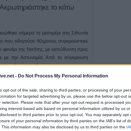
συνταγές όπως
- Ακρωτηριάστηκε το κάτω
5 Αυγούστου 2026, 23:58
Στη Σόφια θα ψά
ο Παναθηναϊκός
ειώθηκε σήμερα το μεσημέρι στη Σιθωνία
5 Αυγούστου 2026, 23:33
νητο που οδηγούσε 40χρονος συγκρούστηκε
Σύγκρουση μηχα
αυτοκίνητο στη 
το φανάρι της Νικήτης, με κατεύθυνση προς
νοσοκομείο ο οδ
 με την Αστυνομία. Από τη σύγκρουση
δικύκλου
ονος οδηγός του δικύκλου.
5 Αυγούστου 2026, 22:45
ive.net -
Do Not Process My Personal Information
Κεραυνός χτύπη
5
Ταϊλάνδη – Νεκ
to opt-out of the sale, sharing to third parties, or processing of your per
ποδοσφαιριστής
formation for targeted advertising by us, please use the below opt-out s
5 Αυγούστου 2026, 22:35
r selection. Please note that after your opt-out request is processed y
ου: «Μουδιασμένη» η
Εγκρίθηκε η πρ
eing interest-based ads based on personal information utilized by us or
σύμβαση για την
disclosed to third parties prior to your opt-out. You may separately opt-
 στην αγορά της Καρδίτσας
losure of your personal information by third parties on the IAB’s list of
μελέτης ανακατα
. This information may also be disclosed by us to third parties on the
IA
ιστορικής Γέφυ