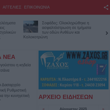
ΑΓΓΕΛΙΕΣ
ΕΠΙΚΟΙΝΩΝΙΑ
Facebook
ελέσματα
Σοφάδες: Ολοκληρώθηκε η
Twitter
εις
ασφαλτόστρωση σε τμήματα
 σχολικών
των οδών Ανθέων και
YouTube
ς
Κολοκοτρώνη
αναχ
Αναζήτηση
RSS
Α ΝΕΑ
γούστου η κηδεία
Επικοινωνία με το
τσάνα
KarditsaLive.Net
ο Δασαρχείο
ική Ρυθμιστική
ια την κυνηγετική
ΑΡΧΕΙΟ ΕΙΔΗΣΕΩΝ
7
«
Αύγουστος 2025
»