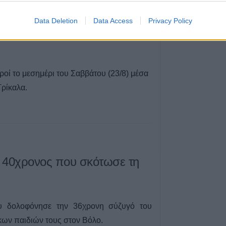
5 Αυγούστου 2026, 20:30
Το Σάββατο 8 Α
Data Deletion
Data Access
Privacy Policy
 γιος βρέθηκαν νεκροί στο
40ήμερο μνημόσ
Κωνσταντίας Γεω
Τσιούκα
5 Αυγούστου 2026, 20:25
ροί το μεσημέρι του Σαββάτου (23/8) μέσα
Το Σάββατο 8 Α
Τρίκαλα.
40ήμερο μνημόσ
Δημήτριου Παπ
5 Αυγούστου 2026, 20:15
 40χρονος που σκότωσε τη
υ δολοφόνησε την 36χρονη σύζυγό του
κων παιδιών τους στον Βόλο.