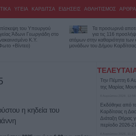
ΤΙΚΑ
ΥΓΕΙΑ
ΚΑΡΔΙΤΣΑ
ΕΙΔΗΣΕΙΣ
ΑΘΛΗΤΙΣΜΟΣ
ΑΡΘΡΑ
πίσκεψη του Υπουργού
Τα προσωρινά αποτ
γείας Άδωνι Γεωργιάδη στο
για τις 116 προσλήψ
νακαινισμένο Κ.Y.
ατόμων στην καθαριότητα των
ωτο +Βίντεο)
μονάδων του Δήμου Καρδίτσα
ΤΕΛΕΥΤΑΙ
5
Την Πέμπτη 6 Αυ
της Μαρίας Μου
6 Αυγούστου 2026, 12:58
Εκδόθηκε από τ
ύστου η κηδεία του
Καρδίτσας η Δασ
Διάταξη Θήρας γ
ιάννη
περίοδο 2026-2
6 Αυγούστου 2026, 11:27