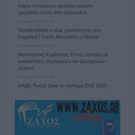
Λαμία: Απατεώνες άρπαξαν μεγάλο
χρηματικό ποσό από ηλικιωμένη
7 Αυγούστου 2026, 21:19
Τοποθετήθηκε ο νέος χλοοτάπητας στο
Δημοτικό Γήπεδο Μουζακίου (+Φώτο)
7 Αυγούστου 2026, 20:56
Μονοτεχνική Καρδίτσας: Η no1 επιλογή σε
ανακαινίσεις εσωτερικών και εξωτερικών
χώρων!
7 Αυγούστου 2026, 20:48
ΑΑΔΕ: Άνοιξε ξανά το σύστημα ΕΑΕ 2025
για διορθώσεις και συμπληρώσεις στοιχείων
από τους παραγωγούς
7 Αυγούστου 2026, 20:45
Σφοδρό μπουρίνι στο Ζάρκο Τρικάλων –
Εκτεταμένες καταστροφές (+Φώτο)
7 Αυγούστου 2026, 19:51