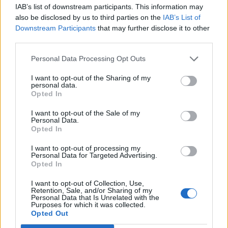
IAB’s list of downstream participants. This information may
Κηδεύεται την
Τετάρτη 27 Αυγούστου 2025
και
ώρα 1.00
also be disclosed by us to third parties on the
IAB’s List of
μ.μ.
από τον Ιερό Ναό
Αγίου Αθανασίου
της κοινότητας
Downstream Participants
that may further disclose it to other
third parties.
Προαστίου
Καρδίτσας ο
Βησσαρίων Καμινιώτης
, ετών
70.
Personal Data Processing Opt Outs
Κατηγορία
Κηδείες
26 Αυγ 2025
I want to opt-out of the Sharing of my
personal data.
Opted In
I want to opt-out of the Sale of my
Personal Data.
Opted In
I want to opt-out of processing my
Personal Data for Targeted Advertising.
Opted In
I want to opt-out of Collection, Use,
Retention, Sale, and/or Sharing of my
Personal Data that Is Unrelated with the
Purposes for which it was collected.
Opted Out