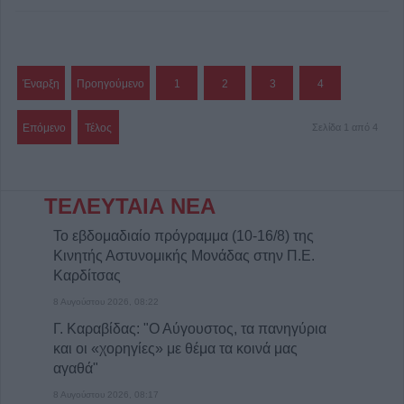
Έναρξη
Προηγούμενο
1
2
3
4
Επόμενο
Τέλος
Σελίδα 1 από 4
ΤΕΛΕΥΤΑΙΑ ΝΕΑ
Το εβδομαδιαίο πρόγραμμα (10-16/8) της
Κινητής Αστυνομικής Μονάδας στην Π.Ε.
Καρδίτσας
8 Αυγούστου 2026, 08:22
Γ. Καραβίδας: "Ο Αύγουστος, τα πανηγύρια
και οι «χορηγίες» με θέμα τα κοινά μας
αγαθά"
8 Αυγούστου 2026, 08:17