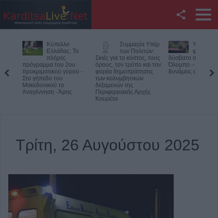
Facebook
Συμμαχία Υπέρ
Υπό έλεγχο η
Κορυφώνε
Twitter
των Πολιτών:
φωτιά σε
έξοδος τ
Σκιές για το κόστος, τους
δύσβατο σημείο στον
Αυγούστο
όρους, τον τρόπο και τον
Όλυμπο – Παραμένουν οι
Χιλιάδες επιβάτες
YouTube
φορέα δημοπράτησης
δυνάμεις στο σημείο
αναχωρούν από τα
των κολυμβητικών
λιμάνια
δεξαμενών της
Αναζήτηση
Περιφερειακής Αρχής
Κουρέτα
RSS
Επικοινωνία με το
Τρίτη, 26 Αυγούστου 2025
KarditsaLive.Net