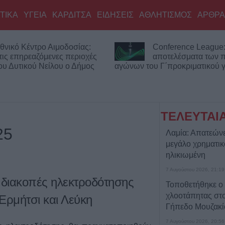
ΤΙΚΑ
ΥΓΕΙΑ
ΚΑΡΔΙΤΣΑ
ΕΙΔΗΣΕΙΣ
ΑΘΛΗΤΙΣΜΟΣ
ΑΡΘΡΑ
θνικό Κέντρο Αιμοδοσίας:
Conference League:
τις επηρεαζόμενες περιοχές
αποτελέσματα των
του Δυτικού Νείλου ο Δήμος
αγώνων του Γ΄προκριματικού 
ΤΕΛΕΥΤΑΙ
25
Λαμία: Απατεών
μεγάλο χρηματι
ηλικιωμένη
7 Αυγούστου 2026, 21:19
διακοπές ηλεκτροδότησης
Τοποθετήθηκε ο
χλοοτάπητας στ
 Ερμήτσι και Λεύκη
Γήπεδο Μουζακί
7 Αυγούστου 2026, 20:56