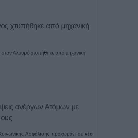
7 Αυγούστου 2026, 19:41
Καταβλήθηκαν 3
σε 67.746 δικαιο
αγορά λιπασμά
ος χτυπήθηκε από μηχανική
7 Αυγούστου 2026, 19:35
Η Αγγλική Ποδο
Ομοσπονδία κατ
ο στον Αλμυρό χτυπήθηκε από μηχανική
τσιμεντένια προ
απ’ τον αγωνιστ
θάνατο ποδοσφα
7 Αυγούστου 2026, 19:30
Το Σάββατο 8 Αυ
της Μάχης Νίκο
7 Αυγούστου 2026, 19:18
ψεις ανέργων Ατόμων με
Κύπελλο Ελλάδα
μους
πρόγραμμα του 
προκριματικού γ
γήπεδο του Μακ
 Κοινωνικής Ασφάλισης προχωράει σε
νέο