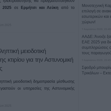
ς ηλεκτροδότησης θα πραγματοποιηθούν
Μονοτεχνική Καρ
 2025
σε
Ερμήτσι και Λεύκη
από το
επιλογή σε ανακα
εσωτερικών και 
χώρων!
Σεπ 2025
7 Αυγούστου 2026, 20:48
ΑΑΔΕ: Άνοιξε ξα
ΕΑΕ 2025 για δι
συμπληρώσεις σ
ηπτική μειοδοτική
τους παραγωγο
 κτιρίου για την Αστυνομική
7 Αυγούστου 2026, 20:45
ς
Σφοδρό μπουρίν
Τρικάλων – Εκτε
καταστροφές (+
ηπτική μειοδοτική δημοπρασία μίσθωσης
7 Αυγούστου 2026, 19:51
τεγαστούν οι υπηρεσίες της Αστυνομικής
Σχέδια Βελτίωσης
δρόμος για επεν
εκατ. ευρώ
Σεπ 2025