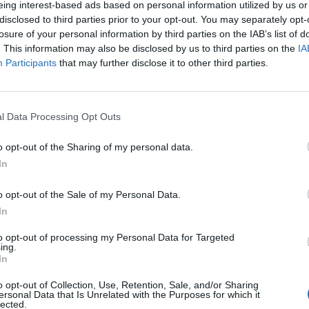
eing interest-based ads based on personal information utilized by us or
δυνάμεις στην π
disclosed to third parties prior to your opt-out. You may separately opt-
αγροτοδασική έκ
losure of your personal information by third parties on the IAB’s list of
Κορίνθου
. This information may also be disclosed by us to third parties on the
IA
ης 315 θέσεων
7 Αυγούστου 2026, 16:58
Participants
that may further disclose it to other third parties.
Το Σάββατο 8 Αυ
τών (ΕΠ.ΟΠ) στο Πολεμικό
του Δημήτριου Α
7 Αυγούστου 2026, 16:51
l Data Processing Opt Outs
Κορυφώνεται η 
ας προκηρύσσει την πλήρωση 315 θέσεων
o opt-out of the Sharing of my personal data.
Αυγούστου – Χιλ
In
αναχωρούν από 
ΟΠ) στο Πολεμικό Ναυτικό.
7 Αυγούστου 2026, 16:36
o opt-out of the Sale of my Personal Data.
 2025
ΥΠΑΑΤ: Πρόσθετ
In
εκατ. ευρώ για 
κτηνοτροφίας
to opt-out of processing my Personal Data for Targeted
ing.
7 Αυγούστου 2026, 16:06
In
ι αιτήσεις για 100%
2,3 εκατ. ευρώ α
o opt-out of Collection, Use, Retention, Sale, and/or Sharing
α επιχειρήσεις που
Παιδείας για τη 
ersonal Data that Is Unrelated with the Purposes for which it
lected.
στο Πανεπιστήμ