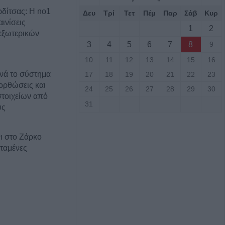
δίτσας: Η no1
Δευ
Τρί
Τετ
Πέμ
Παρ
Σάβ
Κυρ
ινίσεις
1
2
εξωτερικών
3
4
5
6
7
8
9
10
11
12
13
14
15
16
νά το σύστημα
17
18
19
20
21
22
23
ορθώσεις και
24
25
26
27
28
29
30
τοιχείων από
31
ύς
ι στο Ζάρκο
ταμένες
Φώτο)
: Ανοίγει ο
δύσεις 263,5