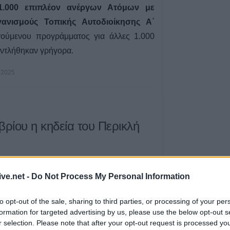
Αναγέννηση - Ά
.000 επιπλέον ανέργων Ατόμων με
7 Αυγούστου 2026, 18:41
ανισμούς Τοπικής Αυτοδιοίκησης Α΄
Το Σάββατο 8 Αυ
ούμενου προγράμματος για άλλες 1.000
της Αθανασίας 
αντλήθηκαν γρήγορα.
7 Αυγούστου 2026, 18:20
Συμμαχία Υπέρ 
 2025
Σκιές για το κόσ
τον τρόπο και τ
δημοπράτησης τ
δεξαμενών της Π
βρίου η κηδεία του Περικλή
Αρχής Κουρέτα
7 Αυγούστου 2026, 18:00
Υπό έλεγχο η φω
σημείο στον Όλ
εμβρίου 2025
και
ώρα 5:30 μ.μ.
από τον
ive.net -
Do Not Process My Personal Information
Παραμένουν οι δ
ρίου
της κοινότητας
Ορφανών
σημείο
ιώρας
, ετών 43.
to opt-out of the sale, sharing to third parties, or processing of your per
7 Αυγούστου 2026, 17:07
formation for targeted advertising by us, please use the below opt-out s
r selection. Please note that after your opt-out request is processed y
Ενισχύθηκαν οι