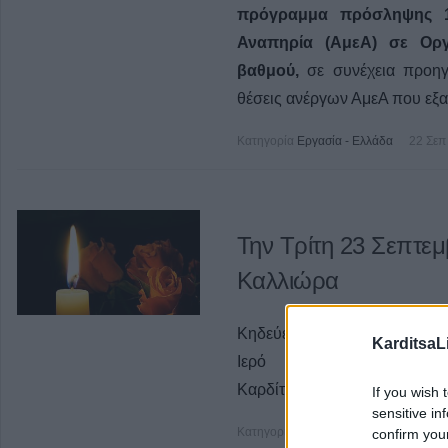
πρόγραμμα πρόσληψης 1
Αναπηρία (ΑμεΑ) σε Οργ
βαθμού,
σε συνέχεια προηγ
θέσεις ανέργων ΑμεΑ που εξ
Κατηγορία
Εργασία - Ελλάδα
22 Σεπ
Την Τρίτη 23 Σεπτεμ
Καλλιώρα
Κηδεύεται την
Τρίτη 23 Σεπτ
KarditsaL
Ιερό Ναό
Αγ. Δημητ
Καρδίτσας,ο
Περικλής Καλλ
If you wish 
sensitive in
Κατηγορία
Κηδείες
22 Σεπ 2025
confirm you