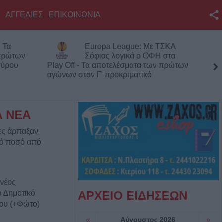
ΑΓΓΕΛΙΕΣ
ΕΠΙΚΟΙΝΩΝΙΑ
Facebook
 Τα
Europa League: Με ΤΣΚΑ
Twitter
 πρώτων
Σόφιας λογικά ο ΟΦΗ στα
γύρου
Play Off - Τα αποτελέσματα των πρώτων
YouTube
αγώνων στον Γ' προκριματικό
Αναζήτηση
RSS
Α ΝΕΑ
ες άρπαξαν
Επικοινωνία με το
κό ποσό από
KarditsaLive.Net
 νέος
ο Δημοτικό
ΑΡΧΕΙΟ ΕΙΔΗΣΕΩΝ
ου (+Φώτο)
«
Αύγουστος 2026
»