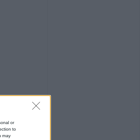
ρης
γούστου η κηδεία
Βρέκου
των Πολιτών:
τος, τους όρους,
ον φορέα
ων κολυμβητικών
εριφερειακής
τιά σε δύσβατο
υμπο –
υνάμεις στο
sonal or
ection to
ou may
 πυροσβεστικές