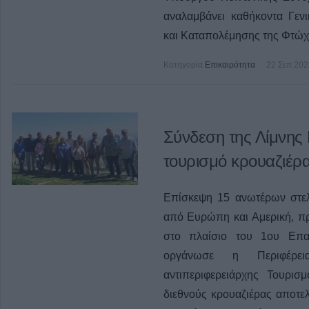
αναλαμβάνει καθήκοντα Γεν
και Καταπολέμησης της Φτώχε
Κατηγορία
Επικαιρότητα
22 Σεπ 202
Σύνδεση της Λίμνης 
τουρισμό κρουαζιέρ
Επίσκεψη 15 ανωτέρων στελ
από Ευρώπη και Αμερική, π
στο πλαίσιο του 1ου Επαγ
οργάνωσε η Περιφέρ
αντιπεριφερειάρχης Τουρι
διεθνούς κρουαζιέρας αποτελ