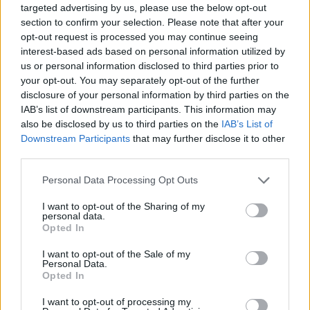
targeted advertising by us, please use the below opt-out
section to confirm your selection. Please note that after your
Ιερά Μητρόπολη: Πρόγραμμα της
opt-out request is processed you may continue seeing
φετινής πανηγύρεως του ιερομάρτυρα
interest-based ads based on personal information utilized by
us or personal information disclosed to third parties prior to
Σεραφείμ
your opt-out. You may separately opt-out of the further
disclosure of your personal information by third parties on the
Την τελευταία Κυριακή του Σεπτεμβρίου, η τοπική μας
IAB’s list of downstream participants. This information may
also be disclosed by us to third parties on the
IAB’s List of
Εκκλησία τιμά τον άγιο και ένδοξο ιερομάρτυρα Σεραφείμ
Downstream Participants
that may further disclose it to other
αρχιεπίσκοπο Φαναρίου και Νεοχωρίου, στο Φανάρι
third parties.
(τόπος μαρτυρίου του Αγίου).
Personal Data Processing Opt Outs
Κατηγορία
Εκδηλώσεις
26 Σεπ 2025
I want to opt-out of the Sharing of my
personal data.
Opted In
I want to opt-out of the Sale of my
Personal Data.
Opted In
I want to opt-out of processing my