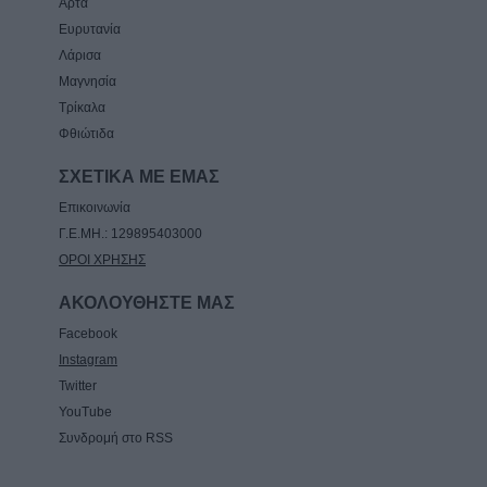
Άρτα
8 Αυγούστου 2026, 12:04
Ευρυτανία
Την Κυριακή 9 Αυγούστου η κηδεία της
Λάρισα
Βαΐας Κανέλη
Μαγνησία
8 Αυγούστου 2026, 11:39
Τρίκαλα
Φθιώτιδα
ΣΧΕΤΙΚΑ ΜΕ ΕΜΑΣ
Επικοινωνία
Γ.Ε.ΜΗ.: 129895403000
ΟΡΟΙ ΧΡΗΣΗΣ
ΑΚΟΛΟΥΘΗΣΤΕ ΜΑΣ
Facebook
Instagram
Twitter
YouTube
Συνδρομή στο RSS