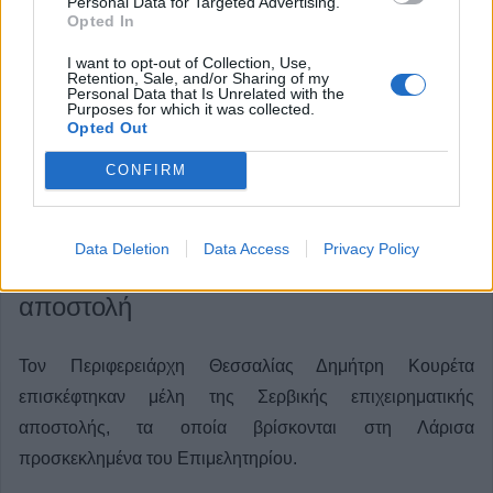
Personal Data for Targeted Advertising.
Opted In
I want to opt-out of Collection, Use,
Retention, Sale, and/or Sharing of my
Personal Data that Is Unrelated with the
Purposes for which it was collected.
Opted Out
CONFIRM
Συνάντηση του Περιφερειάρχη
Data Deletion
Data Access
Privacy Policy
Θεσσαλίας με Σερβική επιχειρηματική
αποστολή
Τον Περιφερειάρχη Θεσσαλίας Δημήτρη Κουρέτα
επισκέφτηκαν μέλη της Σερβικής επιχειρηματικής
αποστολής, τα οποία βρίσκονται στη Λάρισα
προσκεκλημένα του Επιμελητηρίου.