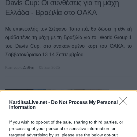
Davis Cup: Οι συνθέσεις για τη μάχη
Ελλάδα - Βραζιλία στο ΟΑΚΑ
Με επικεφαλής τον Στέφανο Τσιτσιπά, θα δώσει η εθνική
ομάδα τένις τη μάχη με τη Βραζιλία για το World Group 1
του Davis Cup, στο ανακαινισμένο κορτ του ΟΑΚΑ, το
Σαββατοκύριακο 13-14 Σεπτεμβρίου.
Κατηγορία
Διεθνή
05 Σεπ 2025
KarditsaLive.net -
Do Not Process My Personal
Information
If you wish to opt-out of the sale, sharing to third parties, or
processing of your personal or sensitive information for
targeted advertising by us, please use the below opt-out