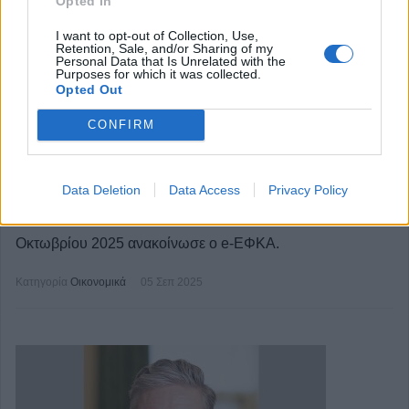
Opted In
I want to opt-out of Collection, Use,
Retention, Sale, and/or Sharing of my
Personal Data that Is Unrelated with the
Purposes for which it was collected.
Opted Out
CONFIRM
e-ΕΦΚΑ: Οι ημερομηνίες πληρωμής
των συντάξεων μηνός Οκτωβρίου 2025
Data Deletion
Data Access
Privacy Policy
Τις ημερομηνίες πληρωμής των συντάξεων μηνός
Οκτωβρίου 2025 ανακοίνωσε ο e-ΕΦΚΑ.
Κατηγορία
Οικονομικά
05 Σεπ 2025