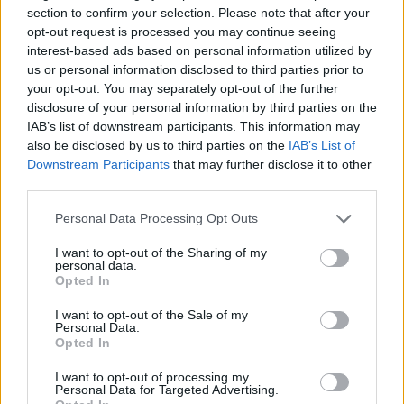
section to confirm your selection. Please note that after your
opt-out request is processed you may continue seeing
interest-based ads based on personal information utilized by
us or personal information disclosed to third parties prior to
Πρόστιμο 2,95 δισεκ. ευρώ στην Google
your opt-out. You may separately opt-out of the further
επέβαλε η Ευρωπαϊκή Επιτροπή
disclosure of your personal information by third parties on the
IAB’s list of downstream participants. This information may
also be disclosed by us to third parties on the
IAB’s List of
Η Ευρωπαϊκή Επιτροπή ανακοίνωσε σήμερα ότι επιβάλλει
Downstream Participants
that may further disclose it to other
πρόστιμο ύψους 2,95 δισεκατομμυρίων ευρώ στην
third parties.
εταιρεία Google, αψηφώντας τις απειλές του προέδρου
Personal Data Processing Opt Outs
των ΗΠΑ Ντόναλντ Τραμπ.
I want to opt-out of the Sharing of my
personal data.
Κατηγορία
Επικαιρότητα
05 Σεπ 2025
Opted In
I want to opt-out of the Sale of my
Personal Data.
Opted In
I want to opt-out of processing my
Personal Data for Targeted Advertising.