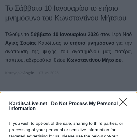
Το Σάββατο 10 Ιανουαρίου το ετήσιο
μνημόσυνο του Κωνσταντίνου Μήτσιου
Τελούμε το
Σάββατο 10 Ιανουαρίου 2026
στον Ιερό Ναό
Αγίας Σοφίας
Καρδίτσας το
ετήσιο μνημόσυνο
για την
ανάπαυση της ψυχής του αγαπημένου μας
πατέρα,
παππού, αδερφού και θείου
Κωνσταντίνου Μήτσιου.
Κατηγορία
Αρχείο
07 Ιαν 2026
KarditsaLive.net -
Do Not Process My Personal
Information
If you wish to opt-out of the sale, sharing to third parties, or
processing of your personal or sensitive information for
targeted advertising by us, please use the below opt-out