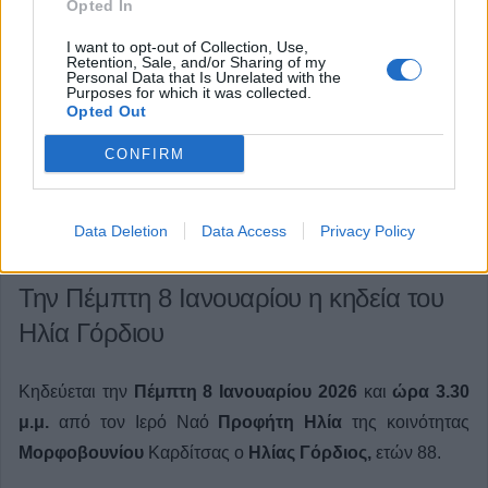
Opted In
I want to opt-out of Collection, Use,
Retention, Sale, and/or Sharing of my
Personal Data that Is Unrelated with the
Purposes for which it was collected.
Opted Out
CONFIRM
Data Deletion
Data Access
Privacy Policy
Την Πέμπτη 8 Ιανουαρίου η κηδεία του
Ηλία Γόρδιου
Κηδεύεται την
Πέμπτη 8 Ιανουαρίου 2026
και
ώρα 3.30
μ.μ.
από τον Ιερό Ναό
Προφήτη Ηλία
της κοινότητας
Μορφοβουνίου
Καρδίτσας ο
Ηλίας Γόρδιος,
ετών 88.