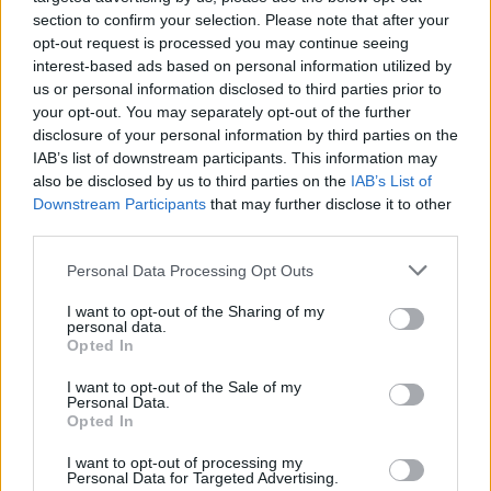
section to confirm your selection. Please note that after your
opt-out request is processed you may continue seeing
interest-based ads based on personal information utilized by
us or personal information disclosed to third parties prior to
your opt-out. You may separately opt-out of the further
disclosure of your personal information by third parties on the
IAB’s list of downstream participants. This information may
Την Κυριακή 11 Ιανουαρίου το 40ήμερο
also be disclosed by us to third parties on the
IAB’s List of
Downstream Participants
that may further disclose it to other
μνημόσυνο του Στέφανου Γκαλημάνα
third parties.
Personal Data Processing Opt Outs
Τελούμε την
Κυριακή 11 Ιανουαρίου 2026
στον Ιερό
Ναό
Κοίμησης της Θεοτόκου (Κοιμητήριο)
Καρδίτσας
I want to opt-out of the Sharing of my
personal data.
το
40ήμερο μνημόσυνο
για την ανάπαυση της ψυχής του
Opted In
αγαπημένου μας
συζύγου, πατέρα και παππού
Στέφανου
I want to opt-out of the Sale of my
Γκαλημάνα.
Personal Data.
Opted In
Κατηγορία
Αρχείο
07 Ιαν 2026
I want to opt-out of processing my
Personal Data for Targeted Advertising.