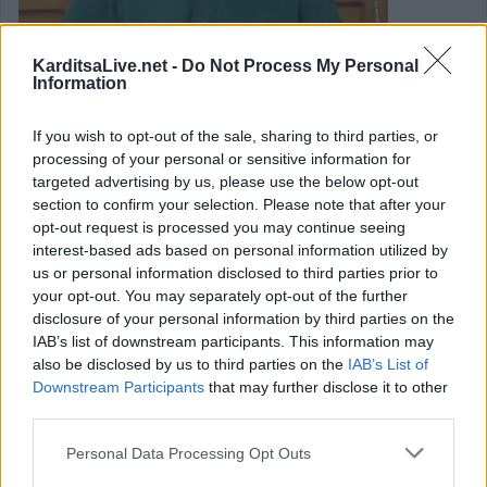
KarditsaLive.net -
Do Not Process My Personal
Information
Το πρόβλημα στάθμευσης στην
If you wish to opt-out of the sale, sharing to third parties, or
Καρδίτσα, αντικείμενο ερωτήσεων στην
processing of your personal or sensitive information for
targeted advertising by us, please use the below opt-out
«Ώρα του Δημότη»
section to confirm your selection. Please note that after your
opt-out request is processed you may continue seeing
interest-based ads based on personal information utilized by
Το πρόβλημα στάθμευσης δεν είναι μόνο του Δήμου
us or personal information disclosed to third parties prior to
Καρδίτσας αλλά όλων των πόλεων της Ελλάδας,
your opt-out. You may separately opt-out of the further
σημείωσε ο κ. Τσιάκος απαντώντας σε σχετικό ερώτημα
disclosure of your personal information by third parties on the
IAB’s list of downstream participants. This information may
κατά την ώρα του Δημότη.
also be disclosed by us to third parties on the
IAB’s List of
Downstream Participants
that may further disclose it to other
Κατηγορία
Τοπική Επικαιρότητα
09 Φεβ 2026
third parties.
Personal Data Processing Opt Outs