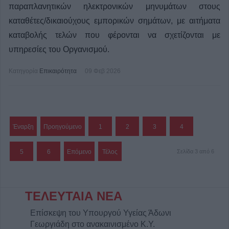
παραπλανητικών ηλεκτρονικών μηνυμάτων στους
καταθέτες/δικαιούχους εμπορικών σημάτων, με αιτήματα
καταβολής τελών που φέρονται να σχετίζονται με
υπηρεσίες του Οργανισμού.
Κατηγορία
Επικαιρότητα
09 Φεβ 2026
Έναρξη
Προηγούμενο
1
2
3
4
5
6
Επόμενο
Τέλος
Σελίδα 3 από 6
ΤΕΛΕΥΤΑΙΑ ΝΕΑ
Επίσκεψη του Υπουργού Υγείας Άδωνι
Γεωργιάδη στο ανακαινισμένο Κ.Y.