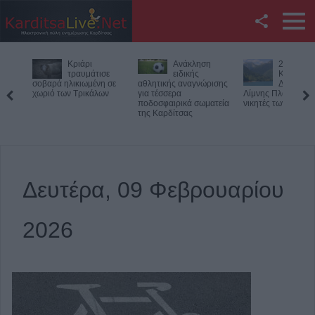
Facebook
Ανάκληση
27ος
Θανατη
Twitter
σε
ειδικής
Κολυμβητικός
τροχαίο 
η σε
αθλητικής αναγνώρισης
Διάπλους
33χρονο
ων
για τέσσερα
Λίμνης Πλαστήρα: Οι
μοτοσικλετιστή στ
YouTube
ποδοσφαιρικά σωματεία
νικητές των αγώνων
Πιερία
της Καρδίτσας
Αναζήτηση
RSS
Δευτέρα, 09 Φεβρουαρίου
Επικοινωνία με το
KarditsaLive.Net
2026