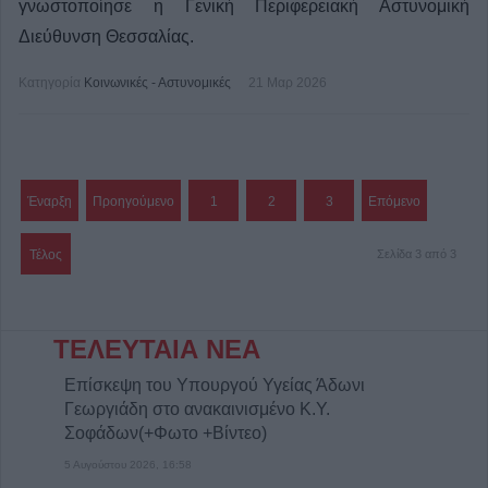
γνωστοποίησε η Γενική Περιφερειακή Αστυνομική
Διεύθυνση Θεσσαλίας.
Κατηγορία
Κοινωνικές - Αστυνομικές
21 Μαρ 2026
Έναρξη
Προηγούμενο
1
2
3
Επόμενο
Τέλος
Σελίδα 3 από 3
ΤΕΛΕΥΤΑΙΑ ΝΕΑ
Επίσκεψη του Υπουργού Υγείας Άδωνι
Γεωργιάδη στο ανακαινισμένο Κ.Y.
Σοφάδων(+Φωτο +Βίντεο)
5 Αυγούστου 2026, 16:58