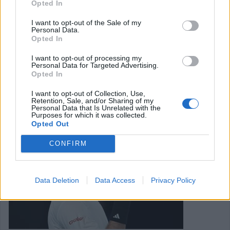
Opted In
I want to opt-out of the Sale of my
Κηδεύεται, σήμερα,
Σάββατο 21 Μαρτίου 2026
και
ώρα
Personal Data.
4.00 μ.μ.
από τον Ιερό Ναό
Αγίας Κυριακής
της
Opted In
κοινότητας
Κυψέλης
Καρδίτσας ο
Απόστολος
I want to opt-out of processing my
Personal Data for Targeted Advertising.
Κουτσιούμπας
, ετών 81.
Opted In
Κατηγορία
Κηδείες
21 Μαρ 2026
I want to opt-out of Collection, Use,
Retention, Sale, and/or Sharing of my
Personal Data that Is Unrelated with the
Purposes for which it was collected.
Opted Out
CONFIRM
Data Deletion
Data Access
Privacy Policy