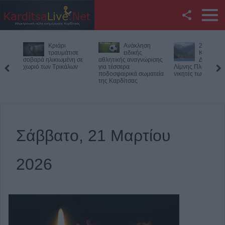
Facebook
Κριάρι
Ανάκληση
27ος
Twitter
τραυμάτισε
ειδικής
Κολυμβητικ
σοβαρά ηλικιωμένη σε
αθλητικής αναγνώρισης
Διάπλους
χωριό των Τρικάλων
για τέσσερα
Λίμνης Πλαστήρα: Οι
YouTube
ποδοσφαιρικά σωματεία
νικητές των αγώνων
της Καρδίτσας
Αναζήτηση
RSS
Σάββατο, 21 Μαρτίου
Επικοινωνία με το
KarditsaLive.Net
2026