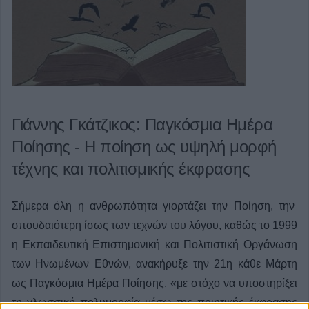
Γιάννης Γκάτζικος: Παγκόσμια Ημέρα
Ποίησης - Η ποίηση ως υψηλή μορφή
τέχνης και πολιτισμικής έκφρασης
Σήμερα όλη η ανθρωπότητα γιορτάζει την Ποίηση, την
σπουδαιότερη ίσως των τεχνών του λόγου, καθώς το 1999
η Εκπαιδευτική Επιστημονική και Πολιτιστική Οργάνωση
των Ηνωμένων Εθνών, ανακήρυξε την 21η κάθε Μάρτη
ως Παγκόσμια Ημέρα Ποίησης, «με στόχο να υποστηρίξει
τη γλωσσική πολυμορφία μέσω της ποιητικής έκφρασης