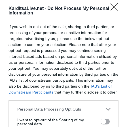
και να αυξήσει την ευκαιρία να ακουστούν οι γλώσσες που
KarditsaLive.net -
Do Not Process My Personal
Information
απειλούνται με εξαφάνιση».
Κατηγορία
Άρθρα
21 Μαρ 2026
If you wish to opt-out of the sale, sharing to third parties, or
processing of your personal or sensitive information for
targeted advertising by us, please use the below opt-out
section to confirm your selection. Please note that after your
opt-out request is processed you may continue seeing
interest-based ads based on personal information utilized by
us or personal information disclosed to third parties prior to
your opt-out. You may separately opt-out of the further
disclosure of your personal information by third parties on the
IAB’s list of downstream participants. This information may
also be disclosed by us to third parties on the
IAB’s List of
Downstream Participants
that may further disclose it to other
third parties.
Personal Data Processing Opt Outs
Το Σάββατο 21 Μαρτίου η κηδεία του
I want to opt-out of the Sharing of my
Απόστολου Κουτσιούμπα
personal data.