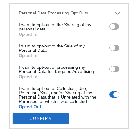
third parties.
Αγίου Νικολάου στο Μοσχάτο,
όπου παλαιότερα έμεναν
Personal Data Processing Opt Outs
εργαζόμενοί της, ζήτησε μέσω ερωτήματος ο κ.
Μπίτσιος
,
με τον δήμαρχο Παναγιώτη Νάνο να μιλά για προσπάθεια
I want to opt-out of the Sharing of my
personal data.
που ήδη έχει γίνει αλλά απέβη άκαρπη.
Opted In
Κατηγορία
Τοπική Επικαιρότητα
21 Απρ 2026
I want to opt-out of the Sale of my
Personal Data.
Opted In
I want to opt-out of processing my
Personal Data for Targeted Advertising.
Opted In
I want to opt-out of Collection, Use,
Retention, Sale, and/or Sharing of my
Personal Data that Is Unrelated with the
Purposes for which it was collected.
Opted Out
CONFIRM