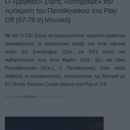
Ο «μαγικός» Σορτς «υπέγραψε» την
πρόκριση του Παναθηναϊκού στα Play
Off (87-79 τη Μονακό)
Με τον Τι Τζέι Σορτς να πραγματοποιεί «μαγική» εμφάνιση
ισοφαρίζοντας το προσωπικό ρεκόρ του στην εφετινή
σεζόν της Euroleague (21π., με 9/13 σουτ) και
καθοριστικούς τους Κένι Φαρίντ (13π., 8ρ.) και Νίκο
Ρογκαβόπουλο (11π.), ο Παναθηναϊκός ήταν πολύ
σοβαρός κι αποφασιστικός, επικρατώντας της Μονακό με
87-79 στο Telekom Center Athens στο Play-in 7-8.
Κατηγορία
Μπάσκετ
21 Απρ 2026