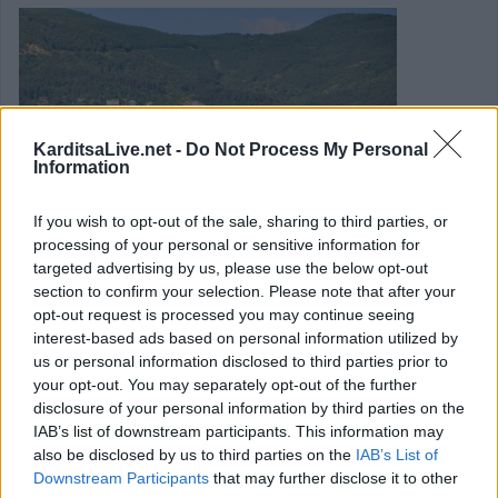
KarditsaLive.net -
Do Not Process My Personal
Information
If you wish to opt-out of the sale, sharing to third parties, or
processing of your personal or sensitive information for
targeted advertising by us, please use the below opt-out
section to confirm your selection. Please note that after your
opt-out request is processed you may continue seeing
Χωρίς ανταπόκριση από την ΔΕΗ το
interest-based ads based on personal information utilized by
αίτημα του Δήμου Λίμνης Πλαστήρα για
us or personal information disclosed to third parties prior to
your opt-out. You may separately opt-out of the further
παραχώρηση χρήσης του οικισμού Αγ.
disclosure of your personal information by third parties on the
Νικολάου Μοσχάτου
IAB’s list of downstream participants. This information may
also be disclosed by us to third parties on the
IAB’s List of
Downstream Participants
that may further disclose it to other
Να εξεταστεί η πιθανότητα
αξιοποίησης του οικισμού