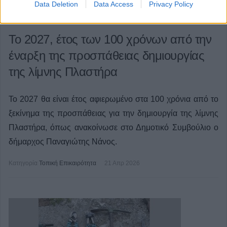
Data Deletion
Data Access
Privacy Policy
Το 2027, έτος των 100 χρόνων από την
έναρξη της προσπάθειας δημιουργίας
της λίμνης Πλαστήρα
Το 2027 θα είναι έτος αφιερωμένο στα 100 χρόνια από το
ξεκίνημα της προσπάθειας για την δημιουργία της λίμνης
Πλαστήρα, όπως ανακοίνωσε στο Δημοτικό Συμβούλιο ο
δήμαρχος Παναγιώτης Νάνος.
Κατηγορία
Τοπική Επικαιρότητα
21 Απρ 2026