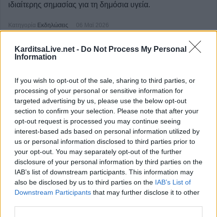
ιδιαίτερης σημασίας για τη δημόσια υγεία.
Κατηγορία
Εκδηλώσεις
06 Μαϊ 2026
KarditsaLive.net -
Do Not Process My Personal
Information
If you wish to opt-out of the sale, sharing to third parties, or
processing of your personal or sensitive information for
targeted advertising by us, please use the below opt-out
section to confirm your selection. Please note that after your
opt-out request is processed you may continue seeing
interest-based ads based on personal information utilized by
us or personal information disclosed to third parties prior to
your opt-out. You may separately opt-out of the further
disclosure of your personal information by third parties on the
IAB’s list of downstream participants. This information may
Μειωμένο ωράριο λειτουργίας την
also be disclosed by us to third parties on the
IAB’s List of
Downstream Participants
that may further disclose it to other
Πέμπτη (7/5) στο Γυμνάσιο - Λ.Τ. Ιτέας
third parties.