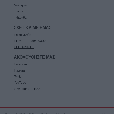
8 Αυγούστου 2026, 08:22
Μαγνησία
Γ. Καραβίδας: "Ο Αύγουστος, τα πανηγύρια
Τρίκαλα
και οι «χορηγίες» με θέμα τα κοινά μας
Φθιώτιδα
αγαθά"
ΣΧΕΤΙΚΑ ΜΕ ΕΜΑΣ
8 Αυγούστου 2026, 08:17
Επικοινωνία
Γ.Ε.ΜΗ.: 129895403000
ΟΡΟΙ ΧΡΗΣΗΣ
ΑΚΟΛΟΥΘΗΣΤΕ ΜΑΣ
Facebook
Instagram
Twitter
YouTube
Συνδρομή στο RSS