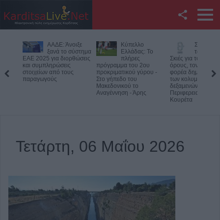
Facebook
Κύπελλο
Συμμαχία Υπέρ
Υπό έλεγ
Twitter
Ελλάδας: Το
των Πολιτών:
φωτιά σε
πλήρες
Σκιές για το κόστος, τους
δύσβατο 
πρόγραμμα του 2ου
όρους, τον τρόπο και τον
στον Όλυμπο –
YouTube
προκριματικού γύρου -
φορέα δημοπράτησης
Παραμένουν οι δυν
Στο γήπεδο του
των κολυμβητικών
στο σημείο
Μακεδονικού το
δεξαμενών της
Αναζήτηση
Αναγέννηση - Άρης
Περιφερειακής Αρχής
Κουρέτα
RSS
Επικοινωνία με το
Τετάρτη, 06 Μαΐου 2026
KarditsaLive.Net