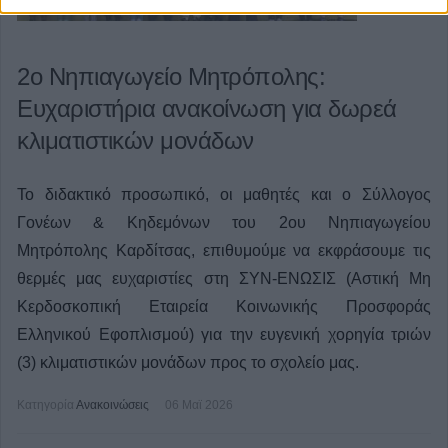
2ο Νηπιαγωγείο Μητρόπολης:
Ευχαριστήρια ανακοίνωση για δωρεά
κλιματιστικών μονάδων
Το διδακτικό προσωπικό, οι μαθητές και ο Σύλλογος
Γονέων & Κηδεμόνων του 2ου Νηπιαγωγείου
Μητρόπολης Καρδίτσας, επιθυμούμε να εκφράσουμε τις
θερμές μας ευχαριστίες στη ΣΥΝ-ΕΝΩΣΙΣ (Αστική Μη
Κερδοσκοπική Εταιρεία Κοινωνικής Προσφοράς
Ελληνικού Εφοπλισμού) για την ευγενική χορηγία τριών
(3) κλιματιστικών μονάδων προς το σχολείο μας.
Κατηγορία
Ανακοινώσεις
06 Μαϊ 2026