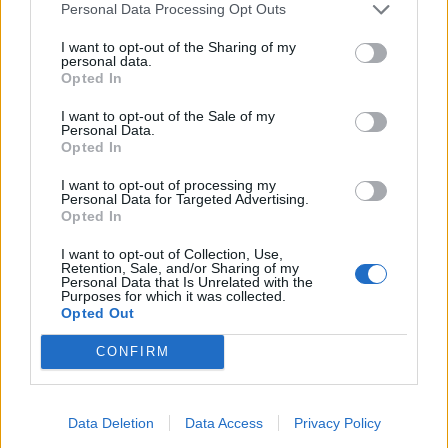
Personal Data Processing Opt Outs
Με απόφαση του Δημάρχου Παλαμά Σωκρ.
Δασκαλόπουλου, αποφασίστηκε η πρόωρη λήξη των
I want to opt-out of the Sharing of my
personal data.
μαθημάτων στο Γυμνάσιο - Λ.Τ. Ιτέας, την Πέμπτη 7 Μαΐου
Opted In
2026 και ώρα 12:35.
I want to opt-out of the Sale of my
Personal Data.
Κατηγορία
Τοπική Επικαιρότητα
06 Μαϊ 2026
Opted In
I want to opt-out of processing my
Personal Data for Targeted Advertising.
Opted In
I want to opt-out of Collection, Use,
Retention, Sale, and/or Sharing of my
Personal Data that Is Unrelated with the
Purposes for which it was collected.
Opted Out
CONFIRM
Data Deletion
Data Access
Privacy Policy