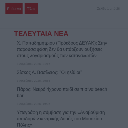
Επόμενο
Τέλος
Σελίδα 1 από 26
ΤΕΛΕΥΤΑΙΑ ΝΕΑ
Χ. Παπαδημήτριου (Πρόεδρος ΔΕΥΑΚ): Στην
παρούσα φάση δεν θα υπάρξουν αυξήσεις
στους λογαριασμούς των καταναλωτών
8 Αυγούστου 2026, 21:15
Σίσκος Α. Βασίλειος: "Οι ηλίθιοι"
8 Αυγούστου 2026, 20:55
Πάρος: Νεκρό 4χρονο παιδί σε πισίνα beach
bar
8 Αυγούστου 2026, 19:35
Υπεγράφη η σύμβαση για την «Αναβάθμιση
υποδομών κεντρικής δομής του Μουσείου
Πόλης»