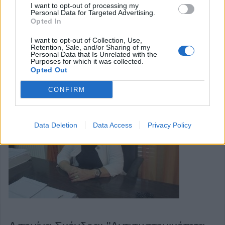
I want to opt-out of processing my
Ελλάδας και τους κ..κ. Nikoloz Samkharadze, MaiaBitadze
Personal Data for Targeted Advertising.
Opted In
και Irakli Zarkhua.
I want to opt-out of Collection, Use,
Retention, Sale, and/or Sharing of my
Personal Data that Is Unrelated with the
Purposes for which it was collected.
Opted Out
CONFIRM
Data Deletion
Data Access
Privacy Policy