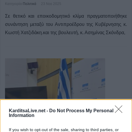
Κατηγορία
Πολιτικά
23 Νοε 2025
Σε θετικό και εποικοδομητικό κλίμα πραγματοποιήθηκε
συνάντηση μεταξύ του Αντιπροέδρου της Κυβέρνησης κ.
Κωστή Χατζιδάκη.και της βουλευτή, κ. Ασημίνας Σκόνδρα,
KarditsaLive.net -
Do Not Process My Personal
Information
If you wish to opt-out of the sale, sharing to third parties, or