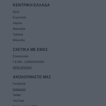
ΚΕΝΤΡΙΚΗ ΕΛΛΑΔΑ
8 Αυγούστου 2026, 11:27
Τρίκαλα: Στα 1.352 μέτρα, δημιουργήθηκε
Άρτα
ένας μοναδικός χώρος αναψυχής στο
Ευρυτανία
υψηλότερο χωριό της Θεσσαλίας, το Στεφάνι
Λάρισα
Μαγνησία
8 Αυγούστου 2026, 10:34
Τρίκαλα
Φθιώτιδα
ΣΧΕΤΙΚΑ ΜΕ ΕΜΑΣ
Επικοινωνία
Γ.Ε.ΜΗ.: 129895403000
ΟΡΟΙ ΧΡΗΣΗΣ
ΑΚΟΛΟΥΘΗΣΤΕ ΜΑΣ
Facebook
Instagram
Twitter
YouTube