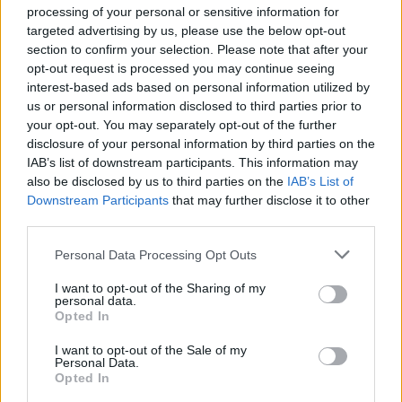
processing of your personal or sensitive information for
targeted advertising by us, please use the below opt-out
section to confirm your selection. Please note that after your
opt-out request is processed you may continue seeing
interest-based ads based on personal information utilized by
us or personal information disclosed to third parties prior to
Σημαντική συνάντηση κοινοβουλευτικών
your opt-out. You may separately opt-out of the further
αντιπροσωπιών Ελλάδας – Γεωργίας
disclosure of your personal information by third parties on the
IAB’s list of downstream participants. This information may
υπό την προεδρία της κ. Ασημίνας
also be disclosed by us to third parties on the
IAB’s List of
Σκόνδρα
Downstream Participants
that may further disclose it to other
third parties.
Κατηγορία
Πολιτικά
30 Οκτ 2025
Personal Data Processing Opt Outs
Συνάντηση πραγματοποιήθηκε στη Βουλή, μεταξύ της
I want to opt-out of the Sharing of my
Προέδρου κ. Ασημίνας Σκόνδρα, βουλευτή Καρδίτσας και
personal data.
Opted In
μελών της Κοινοβουλευτικής Ομάδας Φιλίας Ελλάδας–
Γεωργίας με κοινοβουλευτική αντιπροσωπία του
I want to opt-out of the Sale of my
Personal Data.
Γεωργιανού Κοινοβουλίου, που απαρτιζόταν από τον κ.
Opted In
Irakli Kadagishvili Πρόεδρο της Ομάδας Φιλίας Γεωργίας-