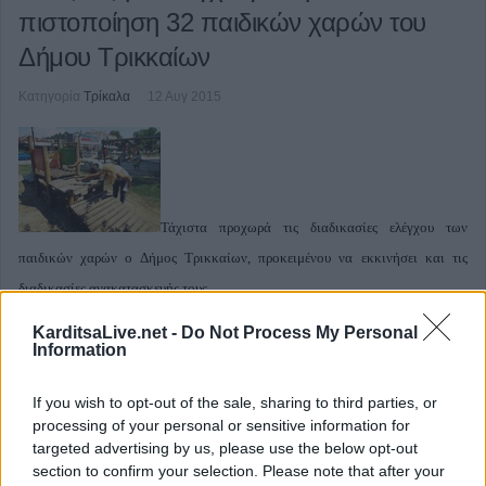
πιστοποίηση 32 παιδικών χαρών του
Δήμου Τρικκαίων
Κατηγορία
Τρίκαλα
12 Αυγ 2015
Τάχιστα προχωρά τις διαδικασίες ελέγχου των
παιδικών χαρών ο Δήμος Τρικκαίων, προκειμένου να εκκινήσει και τις
διαδικασίες ανακατασκευής τους.
KarditsaLive.net -
Do Not Process My Personal
Information
If you wish to opt-out of the sale, sharing to third parties, or
Πρόγραμμα Μεταπτυχιακών Σπουδών
processing of your personal or sensitive information for
από το Τμήμα Πολιτικών Μηχανικών
targeted advertising by us, please use the below opt-out
section to confirm your selection. Please note that after your
Τ.Ε. με έδρα τα Τρίκαλα