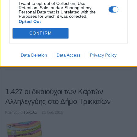
Κατηγορία
Τρίκαλα
22 Ιουλ 2015
I want to opt-out of Collection, Use,
Retention, Sale, and/or Sharing of my
Personal Data that Is Unrelated with the
Purposes for which it was collected.
Opted Out
CONFIRM
Την συμμετοχή των δημοτών στη διαβούλευση για το
Επιχειρησιακό Πρόγραμμα (που βρίσκεται στην ιστοσελίδα του Δήμου
Data Deletion
Data Access
Privacy Policy
ζητά ο Δήμος Τρικκαίων.
www.trikalacity.gr
)
1.427 οι δικαιούχοι των Καρτών
Αλληλεγγύης στο Δήμο Τρικκαίων
Κατηγορία
Τρίκαλα
21 Ιουλ 2015