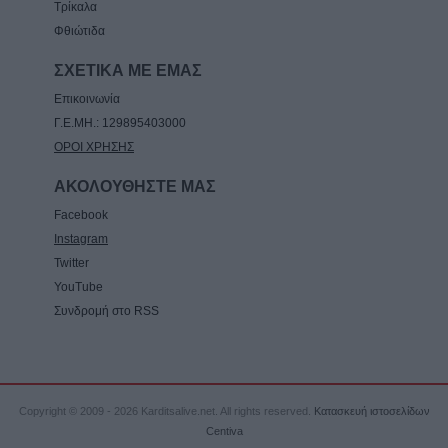
Τρίκαλα
7 Αυγούστου 2026, 16:58
Φθιώτιδα
Το Σάββατο 8 Αυγούστου η κηδεία του
Δημήτριου Αρβανίτη - Αδάμου
ΣΧΕΤΙΚΑ ΜΕ ΕΜΑΣ
7 Αυγούστου 2026, 16:51
Επικοινωνία
Γ.Ε.ΜΗ.: 129895403000
ΟΡΟΙ ΧΡΗΣΗΣ
ΑΚΟΛΟΥΘΗΣΤΕ ΜΑΣ
Facebook
Instagram
Twitter
YouTube
Συνδρομή στο RSS
Copyright © 2009 - 2026 Karditsalive.net. All rights reserved.
Κατασκευή ιστοσελίδων
Centiva