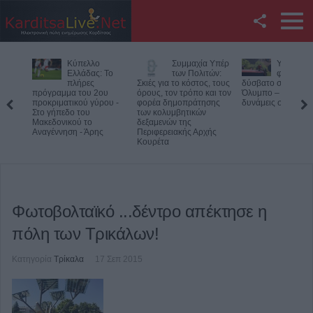
Facebook
Κύπελλο
Συμμαχία Υπέρ
Υπό έλεγ
Twitter
Ελλάδας: Το
των Πολιτών:
φωτιά σε
πλήρες
Σκιές για το κόστος, τους
δύσβατο σημείο στ
πρόγραμμα του 2ου
όρους, τον τρόπο και τον
Όλυμπο – Παραμέν
YouTube
προκριματικού γύρου -
φορέα δημοπράτησης
δυνάμεις στο σημε
Στο γήπεδο του
των κολυμβητικών
Μακεδονικού το
δεξαμενών της
Αναζήτηση
Αναγέννηση - Άρης
Περιφερειακής Αρχής
Κουρέτα
RSS
Επικοινωνία με το
KarditsaLive.Net
Φωτοβολταϊκό ...δέντρο απέκτησε η
πόλη των Τρικάλων!
Κατηγορία
Τρίκαλα
17 Σεπ 2015