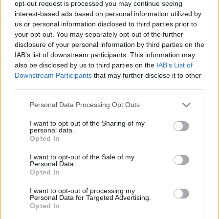
opt-out request is processed you may continue seeing
interest-based ads based on personal information utilized by
Κατηγορία
Τρίκαλα
28 Ιουλ 2015
us or personal information disclosed to third parties prior to
your opt-out. You may separately opt-out of the further
disclosure of your personal information by third parties on the
IAB’s list of downstream participants. This information may
also be disclosed by us to third parties on the
IAB’s List of
Downstream Participants
that may further disclose it to other
third parties.
Το Τμήμα Πολιτικών Μηχανικών Τ.Ε. (Τρίκαλα) της
Σχολής Τεχνολογικών Εφαρμογών του Τ.Ε.Ι. Θεσσαλίας διοργανώνει από το
Personal Data Processing Opt Outs
ακαδημαϊκό έτος 2015-2016 αυτοδύναμο Πρόγραμμα Μεταπτυχιακών
I want to opt-out of the Sharing of my
personal data.
Σπουδών με θέμα:
Opted In
I want to opt-out of the Sale of my
Personal Data.
Opted In
Σε διαβούλευση το Επιχειρησιακό
I want to opt-out of processing my
Personal Data for Targeted Advertising.
Σχέδιο του Δήμου Τρικκαίων
Opted In