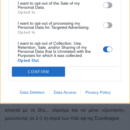
I want to opt-out of the Sale of my
Personal Data.
Opted In
I want to opt-out of processing my
Personal Data for Targeted Advertising.
Opted In
Πέταξε την πρώτη ευκαιρία για
I want to opt-out of Collection, Use,
πρόκριση στο Final 4 ο Παναθηναϊκός
Retention, Sale, and/or Sharing of my
Personal Data that Is Unrelated with the
Purposes for which it was collected.
Κατηγορία
Μπάσκετ
06 Μαϊ 2026
Opted Out
Ο Παναθηναϊκός αποφάσισε να παίξει το μπάσκετ του στο
CONFIRM
τελευταίο πεντάλεπτο, άγγιξε μία επική ανατροπή από το
-19, αλλά η Βαλένθια του χάλασε το πάρτι της πρόκρισης
Data Deletion
Data Access
Privacy Policy
από το Game 3. Οι «πράσινοι» ηττήθηκαν 87-91 από τις
«νυχτερίδες» στο ΟΑΚΑ, με την ισπανική ομάδα να
απαντά με το ίδιο... νόμισμα και να μένει «ζωντανή»,
μειώνοντας σε 2-1 τη σειρά των πλέι οφ της Euroleague.