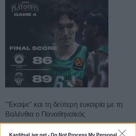
"Έκαψε" και τη δεύτερη ευκαιρία με τη
Βαλένθια ο Παναθηναϊκός
Κατηγορία
Μπάσκετ
08 Μαϊ 2026
KarditsaLive.net -
Do Not Process My Personal