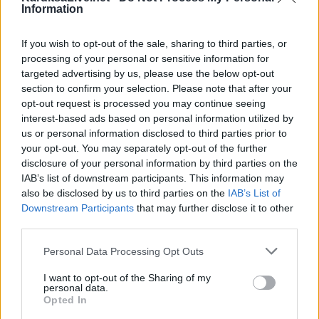
Αυτή τη φορά ο Παναθηναϊκός έβγαλε από το δεύτερο
Information
ημίχρονο την αμυντική ένταση που του έλειψε από το
προηγούμενο παιχνίδι, αλλά του έλειψαν στα κρίσιμα
If you wish to opt-out of the sale, sharing to third parties, or
processing of your personal or sensitive information for
σημεία τα μεγάλα μακρινά σουτ που θα του επέτρεπαν την
targeted advertising by us, please use the below opt-out
ανατροπή και πλέον η πρόκριση στο φάιναλ φορ της
section to confirm your selection. Please note that after your
Αθήνας θα κριθεί στη Βαλένθια (13/5, 22:00).
opt-out request is processed you may continue seeing
interest-based ads based on personal information utilized by
us or personal information disclosed to third parties prior to
your opt-out. You may separately opt-out of the further
disclosure of your personal information by third parties on the
IAB’s list of downstream participants. This information may
also be disclosed by us to third parties on the
IAB’s List of
Downstream Participants
that may further disclose it to other
third parties.
Personal Data Processing Opt Outs
I want to opt-out of the Sharing of my
personal data.
Opted In