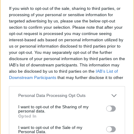
If you wish to opt-out of the sale, sharing to third parties, or
processing of your personal or sensitive information for
targeted advertising by us, please use the below opt-out
section to confirm your selection. Please note that after your
opt-out request is processed you may continue seeing
interest-based ads based on personal information utilized by
us or personal information disclosed to third parties prior to
Έλαβε αδειοδότηση από την ΕΠΟ η
your opt-out. You may separately opt-out of the further
disclosure of your personal information by third parties on the
ΠΑΕ Αναγέννηση Καρδίτσας - Ποιές
IAB’s list of downstream participants. This information may
also be disclosed by us to third parties on the
IAB’s List of
άλλες ΠΑΕ είδαν το "πράσινο φως" και
Downstream Participants
that may further disclose it to other
ποιές το "κόκκινο"
third parties.
Κατηγορία
Super League 2
10 Ιουν 2026
Personal Data Processing Opt Outs
Αδειοδότηση για την αγωνιστική περίοδο 2026-2027 έλαβε
I want to opt-out of the Sharing of my
personal data.
μεταξύ άλλων ΠΑΕ η ΑΝΑΓΕΝΝΗΣΗ ΚΑΡΔΙΤΣΑΣ 1904 –
Opted In
2025 ΠΑΕόπως γνωστοποίησε σχετικά η ΕΠΟ.
I want to opt-out of the Sale of my
Personal Data.