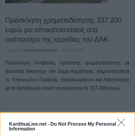
Πρόσκληση χρηματοδότησης 337.200
ευρώ για αποκαταστάσεις στο
σκέπαστρο της κερκίδας του ΔΑΚ
Κατηγορία
Τοπική Επικαιρότητα
06 Ιουλ 2026
Πρόσκληση υποβολής πρότασης χρηματοδότησης, με
δυνητικά δικαιούχο τον Δήμο Καρδίτσας, δημοσιοποίησε
το Υπουργείου Παιδείας, Θρησκευμάτων και Αθλητισμού,
με το διατιθέμενο ποσό να ανέρχεται σε 337.200 ευρώ.
KarditsaLive.net -
Do Not Process My Personal
Information