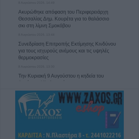
8 Αυγούστου 2026, 14:49
Ακυρώθηκε απόφαση του Περιφερειάρχη
Θεσσαλίας Δημ. Κουρέτα για το θαλάσσιο
σκι στη λίμνη Σμοκόβου
8 Αυγούστου 2026, 13:44
Συνεδρίαση Επιτροπής Εκτίμησης Κινδύνου
για τους ισχυρούς ανέμους και τις υψηλές
θερμοκρασίες
8 Αυγούστου 2026, 13:30
Την Κυριακή 9 Αυγούστου η κηδεία του
Αντώνιου Ηλ. Αντωνίου
8 Αυγούστου 2026, 13:02
Βλάβη στο δίκτυο υδροδότησης του Παλαμά
το μεσημέρι του Σαββάτου (8/8)
8 Αυγούστου 2026, 12:34
Λυκαβηττός: Πτώμα γυναίκας σε
προχωρημένη σήψη εντοπίστηκε κοντά