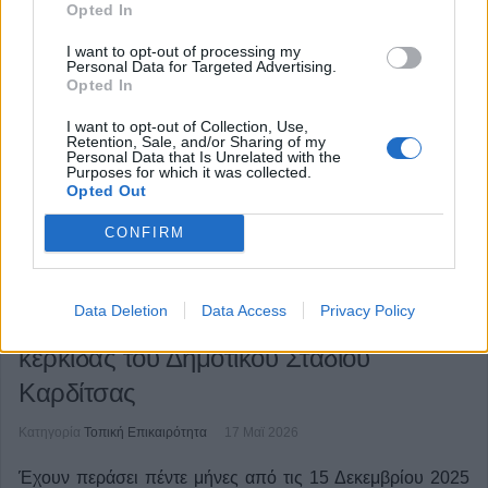
Opted In
I want to opt-out of processing my
Personal Data for Targeted Advertising.
Opted In
I want to opt-out of Collection, Use,
Retention, Sale, and/or Sharing of my
Personal Data that Is Unrelated with the
Purposes for which it was collected.
Opted Out
CONFIRM
Data Deletion
Data Access
Privacy Policy
Καμία εξέλιξη στο θέμα της ανατολικής
κερκίδας του Δημοτικού Σταδίου
Καρδίτσας
Κατηγορία
Τοπική Επικαιρότητα
17 Μαϊ 2026
Έχουν περάσει πέντε μήνες από τις 15 Δεκεμβρίου 2025