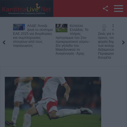
Facebook
οιξε
Κύπελλο
Συμμαχία Υπέρ
Υπό έλεγ
Twitter
σύστημα
Ελλάδας: Το
των Πολιτών:
φωτιά σε
ρθώσεις
πλήρες
Σκιές για το κόστος, τους
δύσβατο
πρόγραμμα του 2ου
όρους, τον τρόπο και τον
στον Όλυμπο –
YouTube
ς
προκριματικού γύρου -
φορέα δημοπράτησης
Παραμένουν οι δυ
Στο γήπεδο του
των κολυμβητικών
στο σημείο
Μακεδονικού το
δεξαμενών της
Αναζήτηση
Αναγέννηση - Άρης
Περιφερειακής Αρχής
Κουρέτα
RSS
Επικοινωνία με το
KarditsaLive.Net