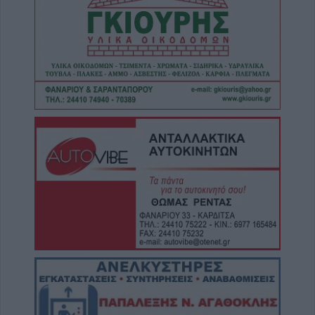
ηλικιωμένο μετά από πτώση στη Νέα Ζωή
6 Αυγούστου 2026, 19:29
Τροχαίο στην Αγιά: Μοτοσικλέτα
συγκρούστηκε με νταλίκα – Στο νοσοκομείο
ο οδηγός
6 Αυγούστου 2026, 19:15
Άνω Λιόσια: Συνελήφθησαν δύο άνδρες για
τον θάνατο 72χρονου που βρέθηκε σε
αυτοκίνητο
6 Αυγούστου 2026, 17:50
Την Παρασκευή 7 Αυγούστου η κηδεία του
Αθανάσιου Ταξιάρχη
6 Αυγούστου 2026, 17:46
Πυρκαγιά σε γεωργική έκταση στην Κρήνη
Φαρσάλων – Μεγάλη κινητοποίηση της
Πυροσβεστικής (+Βίντεο)
6 Αυγούστου 2026, 17:36