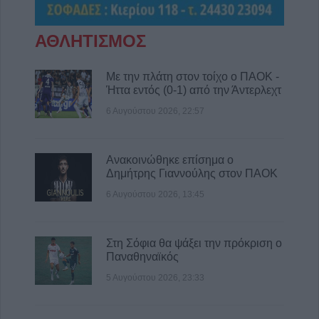
ηλεκτροδότησης την Παρασκευή (7/8) σε
Ιτέα, Άγιο Γεώργιο, Γεώργιο Καραϊσκάκη,
ΑΘΛΗΤΙΣΜΟΣ
Κρανιά, Καππά, Φύλλο και Αμπελώνα
6 Αυγούστου 2026, 15:00
Με την πλάτη στον τοίχο ο ΠΑΟΚ -
Εντοπίστηκε νέα μεγάλη φυτεία κάνναβης
Ήττα εντός (0-1) από την Άντερλεχτ
στην Φθιώτιδα
6 Αυγούστου 2026, 22:57
6 Αυγούστου 2026, 14:36
1 νεκρός και 22 τραυματίες σε 20 τροχαία
ατυχήματα τον Ιούλιο στη Θεσσαλία
Ανακοινώθηκε επίσημα ο
Δημήτρης Γιαννούλης στον ΠΑΟΚ
6 Αυγούστου 2026, 14:32
6 Αυγούστου 2026, 13:45
ΥΠΑΑΤ: Άνοιξε η πλατφόρμα για ενισχύσεις
de minimis ύψους 24,6 εκατ. ευρώ σε
παραγωγούς
Στη Σόφια θα ψάξει την πρόκριση ο
6 Αυγούστου 2026, 14:26
Παναθηναϊκός
5 Αυγούστου 2026, 23:33