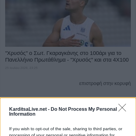
"Χρυσός" ο Σωτ. Γκαραγκάνης στο 100άρι για το
Πανελλήνιο Πρωτάθλημα - "Χρυσός" και στα 4Χ100
25 Ιουλίου 2026, 23:25
επιστροφή στην κορυφή
ΕΠΑΓΓΕΛΜΑΤΙΕΣ ΥΓΕΙΑΣ
KarditsaLive.net -
Do Not Process My Personal
Information
If you wish to opt-out of the sale, sharing to third parties, or
processing of your personal or sensitive information for