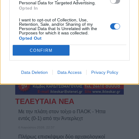
Personal Data for Targeted Advertising.
Opted In
Η εταιρεία ΘΑΛΑΣΣΙΟΣ ΚΟΣΜΟΣ Α.Ε.Β.Ε. επιθυμεί να προσλάβει Αποθηκάριο
Η Αποκατάσταση Α.Ε. αναζητά για εργασία Νοσηλευτές και Βοηθούς Νοσηλευτές
I want to opt-out of Collection, Use,
Retention, Sale, and/or Sharing of my
Personal Data that Is Unrelated with the
Purposes for which it was collected.
Opted Out
CONFIRM
Data Deletion
Data Access
Privacy Policy
ΤΕΛΕΥΤΑΙΑ ΝΕΑ
Με την πλάτη στον τοίχο ο ΠΑΟΚ - Ήττα
εντός (0-1) από την Άντερλεχτ
6 Αυγούστου 2026, 22:57
Πλήρως επισκέψιμοι δύο αρχαιολογικοί