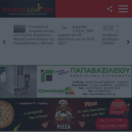
Facebook
Δημόσιες
Την Παρασκευή
Νεκρός
Twitter
Σ.Α.Ε.Κ.: 860
(7/8) η δεύτερη
75χρονος
τμήματα και 95
καταβολή του
αγροτική
ειδικότητες για το 2026-
βοηθήματος του ΛΑΕ-
περιοχή του Δομεν
YouTube
2027
ΟΠΕΚΑ
Πιθανό παθολογικό
Αναζήτηση
RSS
Επικοινωνία με το
KarditsaLive.Net