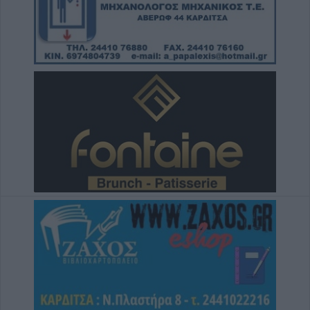
Δημόσιες Σ.Α.Ε.Κ.: 860 τμήματα και 95
ειδικότητες για το 2026-2027
6 Αυγούστου 2026, 17:21
Την Παρασκευή (7/8) η δεύτερη καταβολή
του βοηθήματος του ΛΑΕ-ΟΠΕΚΑ
6 Αυγούστου 2026, 16:31
Νεκρός 75χρονος σε αγροτική περιοχή του
Δομενίκου – Πιθανό παθολογικό αίτιο
6 Αυγούστου 2026, 16:27
Απολογισμός ΕΛ.ΑΣ. Θεσσαλίας: 574
συλλήψεις και δεκάδες εξιχνιάσεις τον Ιούλιο
6 Αυγούστου 2026, 16:09
ΥΠΑΑΤ: 38,1 εκατ. ευρώ για την ενίσχυση
κτηνοτρόφων που επλήγησαν από
ζωονόσους
6 Αυγούστου 2026, 15:26
Προγραμματισμένες διακοπές