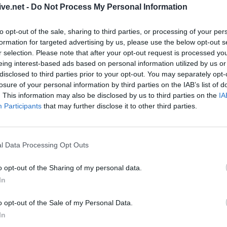
ive.net -
Do Not Process My Personal Information
43100
ΤΕΛΕΥΤΑΙ
to opt-out of the sale, sharing to third parties, or processing of your per
2441071445
formation for targeted advertising by us, please use the below opt-out s
ΛΑ.ΣΥ. Θεσσαλίας
6944830234
r selection. Please note that after your opt-out request is processed y
παρατάξεις Κου
eing interest-based ads based on personal information utilized by us or
που αποτελούν τ
disclosed to third parties prior to your opt-out. You may separately opt-
επιτροπή Θεσσαλ
losure of your personal information by third parties on the IAB’s list of
102 θέματα, σε 1
. This information may also be disclosed by us to third parties on the
IA
6 Αυγούστου 2026, 09:57
Participants
that may further disclose it to other third parties.
Ιός Δυτικού Νείλ
εγχώρια κρούσμα
την τελευταία ε
l Data Processing Opt Outs
6 Αυγούστου 2026, 08:52
o opt-out of the Sharing of my personal data.
Διακοπές ρεύματ
In
σε τμήμα του Δή
Έκρηξη και φωτι
o opt-out of the Sale of my Personal Data.
μετασχηματιστή 
In
6 Αυγούστου 2026, 08:16