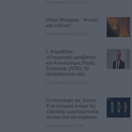
4 Αυγούστου 2026, 20:34
Ηλίας Μπόρλας: "Φωτιές
λεισε τον
και ευθύνες"
 Masters του
3 Αυγούστου 2026, 10:02
υγούστου το
Γ. Καραβίδας:
υνο της
«Ενεργειακή μετάβαση»
και Ανανεώσιμες Πηγές
ρ. Γιαννουσά -
Ενέργειας (ΑΠΕ): Τα
αδιέξοδα είναι εδώ
2 Αυγούστου 2026, 08:54
υγούστου το
υνο του
Η επιστροφή της Sicura:
πά
Ένα ιστορικό όνομα της
ελβετικής ωρολογοποιίας
ανοίγει ένα νέο κεφάλαιο
αδικάζει τη
οέδρου του
30 Ιουλίου 2026, 12:20
ρου Λάρισας