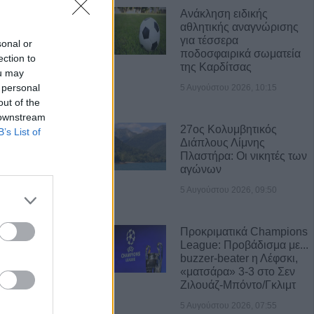
Ανάκληση ειδικής
αθλητικής αναγνώρισης
Α ΝΕΑ
για τέσσερα
sonal or
ποδοσφαιρικά σωματεία
ection to
: "Συναινετικά οι
της Καρδίτσας
ou may
ρέτα-Αγοραστού,
 personal
5 Αυγούστου 2026, 10:15
ην περιφερειακή
out of the
ίας, ξεπέταξαν
 downstream
2 λεπτά!"
27ος Κολυμβητικός
B’s List of
Διάπλους Λίμνης
Πλαστήρα: Οι νικητές των
ου: 23 νέα
αγώνων
τα και 2 θάνατοι
5 Αυγούστου 2026, 09:50
βδομάδα
Προκριματικά Champions
ος στην Άρτα και
League: Προβάδισμα με...
μου Αργιθέας:
buzzer-beater η Λέφσκι,
ά σε
«ματσάρα» 3-3 στο Σεν
(+Βίντεο)
Ζιλουάζ-Μπόντο/Γκλιμτ
5 Αυγούστου 2026, 07:55