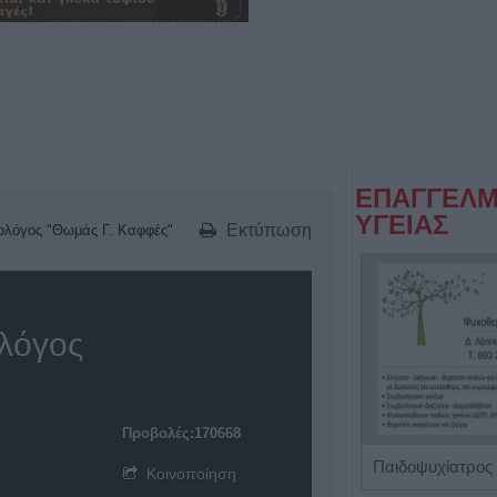
ΕΠΑΓΓΕΛΜ
ΥΓΕΙΑΣ
Εκτύπωση
ολόγος "Θωμάς Γ. Καφφές"
λόγος
Προβολές:170668
Χειρουργός Οφθαλμίατρος 'Παπούλιας Δημήτριος'
Παιδοψυχίατρος 
Κοινοποίηση