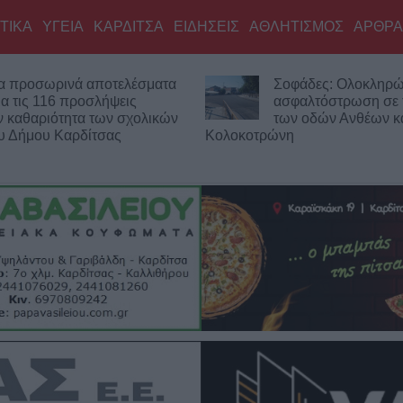
ΤΙΚΑ
ΥΓΕΙΑ
ΚΑΡΔΙΤΣΑ
ΕΙΔΗΣΕΙΣ
ΑΘΛΗΤΙΣΜΟΣ
ΑΡΘΡΑ
οφάδες: Ολοκληρώθηκε η
Έργο 750.000 ευρώ 
σφαλτόστρωση σε τμήματα
καθαρισμό του Ρογό
ων οδών Ανθέων και
την αποκατάσταση 
νη
αντιπλημμυρικών αναχωμάτων