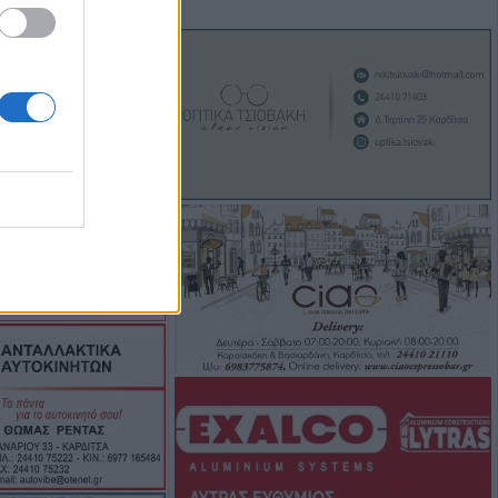
υγούστου το
νο της Αγορής
itiko” και
 παλιά…
ξει την πρόκριση
νής με
Λάρισα – Στο
ηγός του
σε γήπεδο στην
ρός 24χρονος