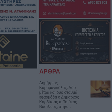
ογραμματική
 εκπόνηση της
σκευής της
ρας Κοράκου
ς αυτοκίνητο
ου Μορφοβουνίου
υγούστου το
ΑΡΘΡΑ
υνο του
Αναγνωστόπουλου
Δημήτριος
Καραμαγκιόλας: Δύο
μέτρα και δύο σταθμά
ς για Χιροσίμα -
εφαρμόζει ο Δήμαρχος
τιιμπεριαλιστική
Καρδίτσας κ. Τσιάκος
την Επιτροπή
Βασίλειος, στην…
σας (+Φωτο