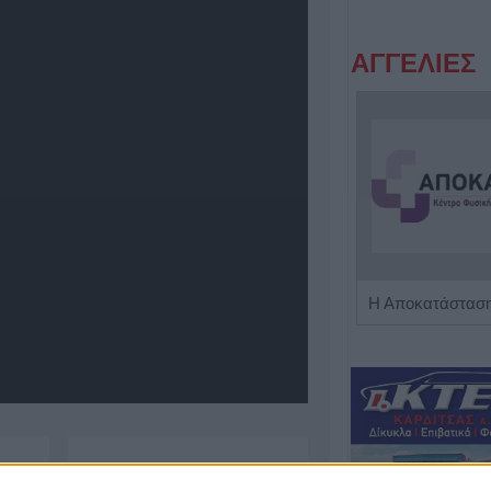
ΑΓΓΕΛΙΕΣ
Πωλείται μονοκατοικία τριών επιπέδων στο καταπράσινο Πευκόφυτο Καρδίτσας
Χαρίτου 13, Καρδίτσα