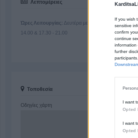
Λεπτομέρειες
KarditsaL
If you wish 
Ώρες Λειτουργίας:
Δευτέρα με Παρασκευή 08.30 -
sensitive in
confirm you
14.00 & 17.30 - 21.00
continue se
information 
further disc
participants
Downstream 
Persona
Τοποθεσία
I want t
Οδηγίες χάρτη
Opted 
I want t
Opted 