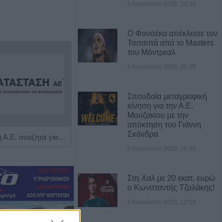
5 Αυγούστου 2026, 23:33
Ο Φονσέκα απέκλεισε τον
Τσιτσιπά από το Masters
του Μόντρεαλ
5 Αυγούστου 2026, 20:30
Σπουδαία μεταγραφική
κίνηση για την Α.Ε.
Μουζακίου με την
απόκτηση του Γιάννη
Σκόνδρα
Η Αποκατάσταση Α.Ε. αναζητά για εργασία Νοσηλευτές και Βοηθούς Νοσηλευτές
Η εταιρεία ΘΑΛΑΣΣΙΟΣ ΚΟΣΜΟΣ Α.Ε.Β.Ε. επιθυμεί να προσλάβει Αποθηκάριο
5 Αυγούστου 2026, 19:38
Στη Χαλ με 20 εκατ. ευρώ
ο Κωνσταντής Τζολάκης!
5 Αυγούστου 2026, 12:53