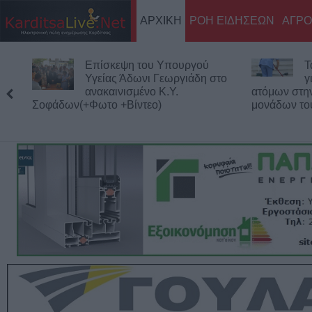
ΑΡΧΙΚΗ
ΡΟΗ ΕΙΔΗΣΕΩΝ
ΑΓΡΟ
Τα προσωρινά αποτελέσματα
Σ
για τις 116 προσλήψεις
α
ατόμων στην καθαριότητα των σχολικών
τ
μονάδων του Δήμου Καρδίτσας
Κολοκοτρώ