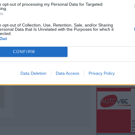
to opt-out of processing my Personal Data for Targeted
Την Κυριακή 9 Α
ing.
ετήσιο μνημόσυ
In
Κλήμου
o opt-out of Collection, Use, Retention, Sale, and/or Sharing
6 Αυγούστου 2026, 07:42
ersonal Data that Is Unrelated with the Purposes for which it
lected.
“Calimera” με “sp
Out
συνταγές όπως
CONFIRM
5 Αυγούστου 2026, 23:58
Στη Σόφια θα ψά
ο Παναθηναϊκός
Data Deletion
Data Access
Privacy Policy
5 Αυγούστου 2026, 23:33
Σύγκρουση μηχα
αυτοκίνητο στη 
νοσοκομείο ο οδ
δικύκλου
5 Αυγούστου 2026, 22:45
Κεραυνός χτύπη
Ταϊλάνδη – Νεκ