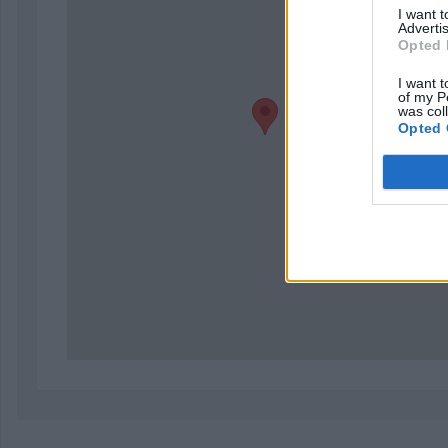
I want 
Advertis
Opted 
I want t
of my P
was col
Opted 