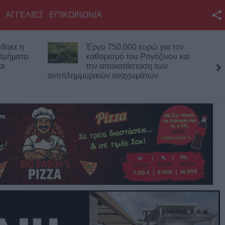
ΑΓΓΕΛΙΕΣ
ΕΠΙΚΟΙΝΩΝΙΑ
Facebook
για τον
Στη Χαλ με 20 εκατ. ευρώ ο
Twitter
ζινου και
Κωνσταντής Τζολάκης!
των
YouTube
Αναζήτηση
RSS
Επικοινωνία με το
KarditsaLive.Net