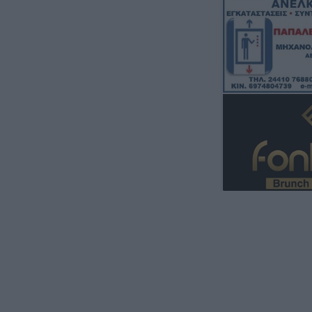
ποδοσφαιριστής
5 Αυγούστου 2026, 22:35
Εγκρίθηκε η πρ
σύμβαση για την
μελέτης ανακατα
ιστορικής Γέφυ
5 Αυγούστου 2026, 20:54
Κάηκε ολοσχερώ
στην περιοχή τ
5 Αυγούστου 2026, 20:50
Το Σάββατο 8 Α
40ήμερο μνημόσ
Κωνσταντίνου 
5 Αυγούστου 2026, 20:49
Εκδήλωση μνήμη
Ναγκασάκι και αν
παρέμβαση από 
Ειρήνης Καρδίτ