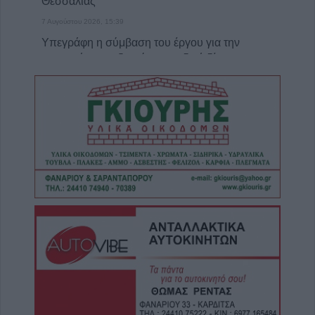
Θεσσαλίας
7 Αυγούστου 2026, 15:39
Υπεγράφη η σύμβαση του έργου για την
αποκατάσταση ζημιών στο οδικό δίκτυο των
Τ.Κ. Βραγκιανών, Στεφανιάδας, Καρυάς,
Ελληνικών και Δροσάτου
7 Αυγούστου 2026, 15:34
Ιερά Μητρόπολη: Πρόγραμμα Μητροπολίτη
κ. Τιμόθεου το διήμερο 8 & 9 Αυγούστου
7 Αυγούστου 2026, 15:07
Άνοιξε η πρόσκληση από την Περιφέρεια
Θεσσαλίας προς το Δήμο Παλαμά για
πρόδρομα έργα πριν την μετεγκατάσταση
της Μεταμόρφωσης
7 Αυγούστου 2026, 15:02
Στο ΠΠΑ Θεσσαλίας η προμήθεια και
τοποθέτηση νέας κερκίδας στο γήπεδο
Μασχολουρίου