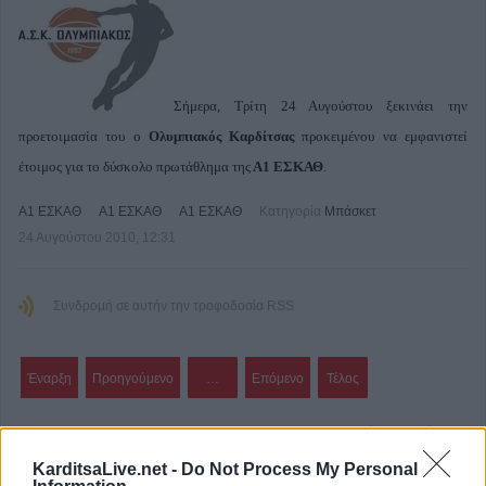
Σήμερα, Τρίτη 24 Αυγούστου ξεκινάει την
προετοιμασία του ο
Ολυμπιακός Καρδίτσας
προκειμένου να εμφανιστεί
έτοιμος για το δύσκολο πρωτάθλημα της
Α1 ΕΣΚΑΘ
.
Α1 ΕΣΚΑΘ
Α1 ΕΣΚΑΘ
Α1 ΕΣΚΑΘ
Κατηγορία
Μπάσκετ
24 Αυγούστου 2010, 12:31
Συνδρομή σε αυτήν την τροφοδοσία RSS
Έναρξη
Προηγούμενο
…
Επόμενο
Τέλος
Σελίδα 566 από 573
KarditsaLive.net -
Do Not Process My Personal