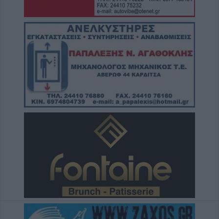
7 Αυγούστου 2026, 14:46
Απορρίφθηκαν από τον εισαγγελέα του
Αρείου Πάγου οι αιτήσεις για την ανάσυρση
από το αρχείο της υπόθεσης των
τηλεφωνικών υποκλοπών
7 Αυγούστου 2026, 14:26
Επιχορηγήσεις 15.000 ευρώ από το Υπ.
Πολιτισμού για δύο πολιτιστικά φεστιβάλ
που πραγματοποιούνται στο ν. Καρδίτσας
7 Αυγούστου 2026, 14:18
Συνεδριάζει την Τρίτη 11 Αυγούστου το
Δημοτικό Συμβούλιο Λίμνης Πλαστήρα
7 Αυγούστου 2026, 14:05
Την Κυριακή 9 Αυγούστου το 40ήμερο
μνημόσυνο του Βάιου Κουκουνή
7 Αυγούστου 2026, 13:59
Το Σάββατο 8 Αυγούστου η κηδεία της Βάιας