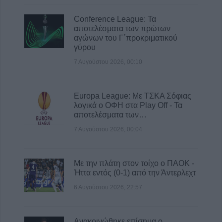
Βησσάριο Σοφάδων
Conference League: Τα
7 Αυγούστου 2026, 11:57
αποτελέσματα των πρώτων
Συλλήψεις στην Καρδίτσα για ρευματοκλοπή
αγώνων του Γ΄προκριματικού
και παραβάσεις του ΚΟΚ
γύρου
7 Αυγούστου 2026, 11:48
7 Αυγούστου 2026, 00:10
Europa League: Με ΤΣΚΑ Σόφιας
λογικά ο ΟΦΗ στα Play Off - Τα
αποτελέσματα των…
7 Αυγούστου 2026, 00:04
Με την πλάτη στον τοίχο ο ΠΑΟΚ -
Ήττα εντός (0-1) από την Άντερλεχτ
6 Αυγούστου 2026, 22:57
Ανακοινώθηκε επίσημα ο