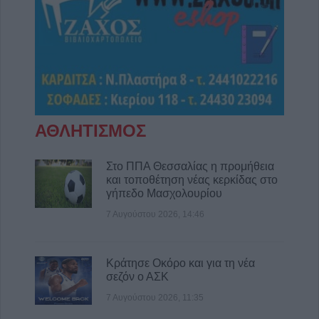
Χασομέρη
7 Αυγούστου 2026, 13:14
Στο 3,4% ο πληθωρισμός τον Ιούλιο του
2026 σύμφωνα με την ΕΛΣΤΑΤ
7 Αυγούστου 2026, 13:03
Μαγνησία: Χωρίς τις αισθήσεις της
ανασύρθηκε 70χρονη στην Άφησσο
ΑΘΛΗΤΙΣΜΟΣ
7 Αυγούστου 2026, 13:00
Συνελήφθη 31χρονος στη Γερμανία που
Στο ΠΠΑ Θεσσαλίας η προμήθεια
και τοποθέτηση νέας κερκίδας στο
εκκρεμούσε Ευρωπαϊκό ένταλμα σύλληψης
γήπεδο Μασχολουρίου
για ανθρωποκτονίες στην Ελλάδα
7 Αυγούστου 2026, 14:46
7 Αυγούστου 2026, 12:50
Φ. Αλεξάκος: "Αδιαφάνεια και
δημοσιονομικός χώρος - Προτάσεις
Κράτησε Οκόρο και για τη νέα
διαφάνειας και εξοικονόμησης πόρων"
σεζόν ο ΑΣΚ
7 Αυγούστου 2026, 12:29
7 Αυγούστου 2026, 11:35
Μουσική βραδιά 80's και 90's στον Άγιο