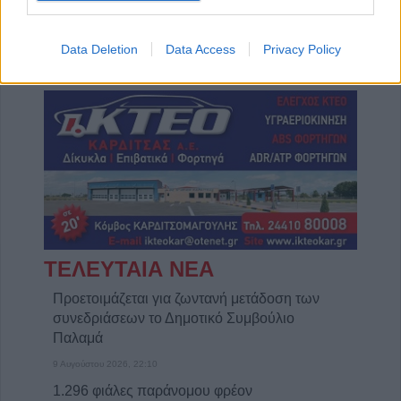
Πωλείται μονοκατοικία τριών επιπέδων στο καταπράσινο Πευκόφυτο Καρδίτσας
Η Αποκατάσταση Α.Ε. αναζητά για εργασία Νοσηλευτές και Βοηθούς Νοσηλευτές
Data Deletion
Data Access
Privacy Policy
ΤΕΛΕΥΤΑΙΑ ΝΕΑ
Προετοιμάζεται για ζωντανή μετάδοση των
συνεδριάσεων το Δημοτικό Συμβούλιο
Παλαμά
9 Αυγούστου 2026, 22:10
1.296 φιάλες παράνομου φρέον