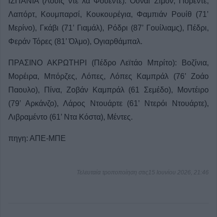
ΙΣΠΑΝΙΑ (Λουίς ντε λα Φουέντε): Ουνάι Σιμόν, Γιορέντε,
Λαπόρτ, Κουμπαρσί, Κουκουρέγια, Φαμπιάν Ρουίθ (71’
Μερίνο), Γκάβι (71’ Γιαμάλ), Ρόδρι (87’ Γουίλιαμς), Πέδρι,
Φεράν Τόρες (81’ Όλμο), Ογιαρθάμπαλ.
ΠΡΑΣΙΝΟ ΑΚΡΩΤΗΡΙ (Πέδρο Λεϊτάο Μπρίτο): Βοζίνια,
Μορέιρα, Μπόρζες, Λόπες, Λόπες Καμπράλ (76’ Ζοάο
Παουλο), Πίνα, Ζοβάν Καμπράλ (61 Σεμέδο), Μοντέιρο
(79’ Αρκάνζο), Λάρος Ντουάρτε (61’ Ντερόι Ντουάρτε),
Λιβραμέντο (61’ Ντα Κόστα), Μέντες.
πηγη: ΑΠΕ-ΜΠΕ
Τελευταία τροποποίηση στις15 Ιουνίου 2026, 21:46