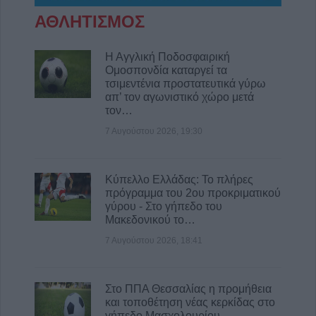
“Βούζας” και έχεις τη λύση!
ΑΘΛΗΤΙΣΜΟΣ
9 Αυγούστου 2026, 09:14
Υπ. Μεταφορών: Οριστική λύση στο ζήτημα
Η Αγγλική Ποδοσφαιρική
Ομοσπονδία καταργεί τα
των πινακίδων κυκλοφορίας - Ποιές αλλαγές
τσιμεντένια προστατευτικά γύρω
θα γίνουν
απ’ τον αγωνιστικό χώρο μετά
9 Αυγούστου 2026, 08:17
τον…
Την Κυριακή 9 Αυγούστου η κηδεία του
7 Αυγούστου 2026, 19:30
Αθανάσιου Λαζαρίδη
9 Αυγούστου 2026, 08:05
Κύπελλο Ελλάδας: Το πλήρες
Υψηλός κίνδυνος πυρκαγιάς την Κυριακή
πρόγραμμα του 2ου προκριματικού
(9/8) σε μεγάλο τμήμα του ν. Καρδίτσας και
γύρου - Στο γήπεδο του
της υπόλοιπης Θεσσαλίας
Μακεδονικού το…
8 Αυγούστου 2026, 22:58
7 Αυγούστου 2026, 18:41
Ανασύρθηκε χωρίς τις αισθήσεις του
ηλικιωμένος από πηγάδι σε οικισμό της
Στο ΠΠΑ Θεσσαλίας η προμήθεια
Αλεξανδρούπολης
και τοποθέτηση νέας κερκίδας στο
8 Αυγούστου 2026, 21:54
γήπεδο Μασχολουρίου