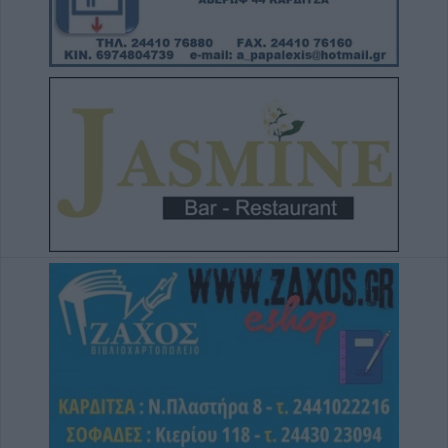
9 Αυγούστου 2026, 12:42
Την Κυριακή 9 Αυγούστου κηδεία του
Κωνσταντίνου Θέου
9 Αυγούστου 2026, 11:13
Συλλήψεις σε Λάρισα, Μαγνησία και Τρίκαλα
για διατάραξη κοινής ησυχίας, παραβάσεις
στον αιγιαλό, ναρκωτικά και οδήγηση υπό
μέθη
9 Αυγούστου 2026, 10:27
Διάθεση 1.800 νεοσσών και 235
γεννητόρων κυνηγετικού φασιανού από το
εκτροφείο Μπαλάνου στο Μουζάκι
9 Αυγούστου 2026, 09:38
Από τη Γη στη Σελήνη: Το κομμάτι πύραυλου
που προσέκρουσε στη Σελήνη γίνεται χρυσή
ευκαιρία μελέτης για ειδικούς επιστήμονες
9 Αυγούστου 2026, 09:31
Για ό,τι κι αν ψάχνεις, συνεργείο αυτοκινήτων