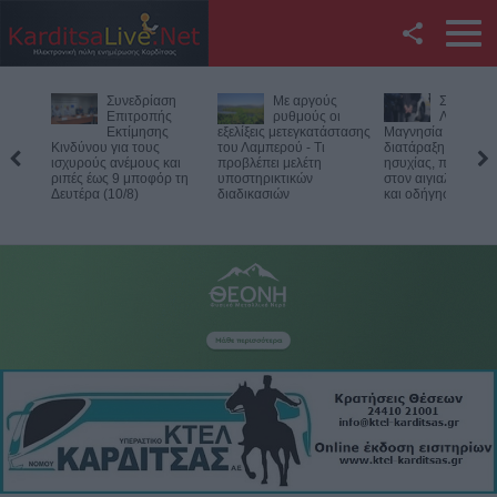
Facebook
Συνεδρίαση
Με αργούς
Συλλήψεις σε
Twitter
Επιτροπής
ρυθμούς οι
Λάρισα,
Εκτίμησης
εξελίξεις μετεγκατάστασης
Μαγνησία και Τρίκαλα για
ου για τους
του Λαμπερού - Τι
διατάραξη κοινής
κυνηγ
YouTube
ύς ανέμους και
προβλέπει μελέτη
ησυχίας, παραβάσεις
από το
έως 9 μποφόρ τη
υποστηρικτικών
στον αιγιαλό, ναρκωτικά
Μπαλά
α (10/8)
διαδικασιών
και οδήγηση υπό μέθη
Αναζήτηση
RSS
Επικοινωνία με το
KarditsaLive.Net