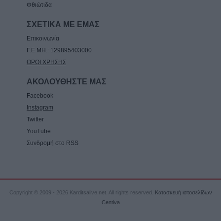
7 Αυγούστου 2026, 20:45
Φθιώτιδα
ΣΧΕΤΙΚΑ ΜΕ ΕΜΑΣ
Επικοινωνία
Γ.Ε.ΜΗ.: 129895403000
ΟΡΟΙ ΧΡΗΣΗΣ
ΑΚΟΛΟΥΘΗΣΤΕ ΜΑΣ
Facebook
Instagram
Twitter
YouTube
Συνδρομή στο RSS
Copyright © 2009 - 2026 Karditsalive.net. All rights reserved.
Κατασκευή ιστοσελίδων
Centiva