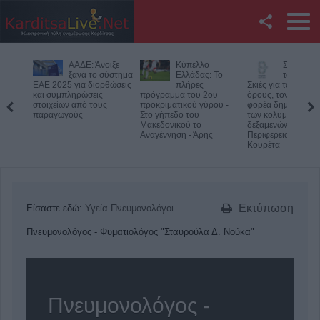
Facebook
ΑΑΔΕ: Άνοιξε
Κύπελλο
Συμμαχία
Twitter
ξανά το σύστημα
Ελλάδας: Το
των Πολι
ΕΑΕ 2025 για διορθώσεις
πλήρες
Σκιές για το κόστος
και συμπληρώσεις
πρόγραμμα του 2ου
όρους, τον τρόπο κ
YouTube
στοιχείων από τους
προκριματικού γύρου -
φορέα δημοπράτη
παραγωγούς
Στο γήπεδο του
των κολυμβητικών
Μακεδονικού το
δεξαμενών της
Αναζήτηση
Αναγέννηση - Άρης
Περιφερειακής Αρχ
Κουρέτα
RSS
Επικοινωνία με το
Εκτύπωση
Είσαστε εδώ:
Υγεία
Πνευμονολόγοι
KarditsaLive.Net
Πνευμονολόγος - Φυματιολόγος "Σταυρούλα Δ. Νούκα"
Πνευμονολόγος -