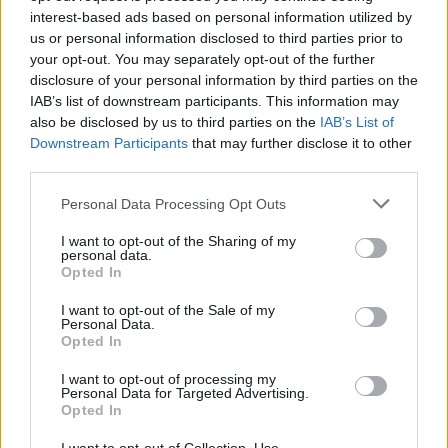
interest-based ads based on personal information utilized by
us or personal information disclosed to third parties prior to
ΕΠΑΓΓΕΛΜΑΤΙΕΣ ΥΓΕΙΑΣ
your opt-out. You may separately opt-out of the further
disclosure of your personal information by third parties on the
IAB’s list of downstream participants. This information may
also be disclosed by us to third parties on the
IAB’s List of
Downstream Participants
that may further disclose it to other
third parties.
Personal Data Processing Opt Outs
I want to opt-out of the Sharing of my
personal data.
Opted In
I want to opt-out of the Sale of my
Personal Data.
Ενδοκρινολόγος - Διαβητολόγος "Δρ Ελευθερία Γ. Μπάρμπα"
Ειδικός Αλλεργιολόγος 'Δημήτρης Ηλ. Κίτσος'
Opted In
I want to opt-out of processing my
Personal Data for Targeted Advertising.
ΤΕΛΕΥΤΑΙΑ ΝΕΑ
Opted In
Την Κυριακή 9 Αυγούστου η κηδεία του