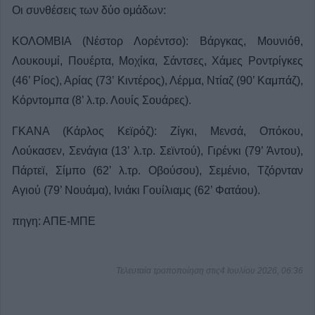
Οι συνθέσεις των δύο ομάδων:
ΚΟΛΟΜΒΙΑ (Νέστορ Λορέντσο): Βάργκας, Μουνιόθ,
Λουκουμί, Πουέρτα, Μοχίκα, Σάντσες, Χάμες Ροντρίγκες
(46’ Ρίος), Αρίας (73’ Κιντέρος), Λέρμα, Ντίαζ (90’ Καμπάζ),
Κόρντομπα (8’ λ.τρ. Λουίς Σουάρες).
ΓΚΑΝΑ (Κάρλος Κεϊρόζ): Ζίγκι, Μενσά, Οπόκου,
Λούκασεν, Σενάγια (13’ λ.τρ. Σεϊντού), Γιρένκι (79’ Άντου),
Πάρτεϊ, Σίμπο (62’ λ.τρ. Οβούσου), Σεμένιο, Τζόρνταν
Αγιού (79’ Νουάμα), Ινιάκι Γουίλιαμς (62’ Φατάου).
πηγη: ΑΠΕ-ΜΠΕ
Τελευταία τροποποίηση στις4 Ιουλίου 2026, 06:36