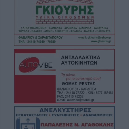
Συρία: Δύο νεκροί και 13 τραυματίες από
έκρηξη βόμβας σε λεωφορείο
6 Αυγούστου 2026, 20:28
Έκτακτος ψεκασμός και μέτρα προστασίας
για τον Ιό του Δυτικού Νείλου στην Δ.Κ.
Κυψέλης
6 Αυγούστου 2026, 19:35
Χαλκίδα: Γυναίκα έπεσε από την Υψηλή
Γέφυρα και σώθηκε στα νερά του Ευβοϊκού
6 Αυγούστου 2026, 19:32
Καλαμπάκα: Πυροσβέστες απεγκλώβισαν
ηλικιωμένο μετά από πτώση στη Νέα Ζωή
6 Αυγούστου 2026, 19:29
Τροχαίο στην Αγιά: Μοτοσικλέτα
συγκρούστηκε με νταλίκα – Στο νοσοκομείο
ο οδηγός
6 Αυγούστου 2026, 19:15