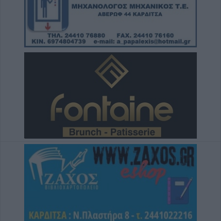
Άνω Λιόσια: Συνελήφθησαν δύο άνδρες για
τον θάνατο 72χρονου που βρέθηκε σε
αυτοκίνητο
6 Αυγούστου 2026, 17:50
Την Παρασκευή 7 Αυγούστου η κηδεία του
Αθανάσιου Ταξιάρχη
6 Αυγούστου 2026, 17:46
Πυρκαγιά σε γεωργική έκταση στην Κρήνη
Φαρσάλων – Τέθηκε υπό μερικό έλεγχο το
βράδυ της Πέμπτης (+Βίντεο)
6 Αυγούστου 2026, 17:36
Δημόσιες Σ.Α.Ε.Κ.: 860 τμήματα και 95
ειδικότητες για το 2026-2027
6 Αυγούστου 2026, 17:21
Την Παρασκευή (7/8) η δεύτερη καταβολή
του βοηθήματος του ΛΑΕ-ΟΠΕΚΑ
6 Αυγούστου 2026, 16:31