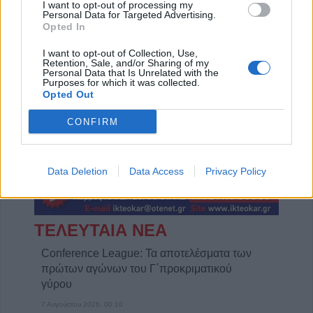
I want to opt-out of processing my
Personal Data for Targeted Advertising.
Opted In
Η εταιρεία ΘΑΛΑΣΣΙΟΣ ΚΟΣΜΟΣ Α.Ε.Β.Ε. επιθυμεί να προσλάβει Αποθηκάριο
Η Αποκατάσταση Α.Ε. αναζητά για εργασία Νοσηλευτές και Βοηθούς Νοσηλευτές
I want to opt-out of Collection, Use,
Retention, Sale, and/or Sharing of my
Personal Data that Is Unrelated with the
Purposes for which it was collected.
Opted Out
CONFIRM
Data Deletion
Data Access
Privacy Policy
ΤΕΛΕΥΤΑΙΑ ΝΕΑ
Conference League: Τα αποτελέσματα των
πρώτων αγώνων του Γ΄προκριματικού
γύρου
7 Αυγούστου 2026, 00:10