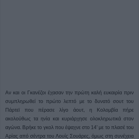
Αν και οι Γκανέζοι έχασαν την πρώτη καλή ευκαιρία πριν
συμπληρωθεί το πρώτο λεπτό με το δυνατό σουτ του
Πάρτεϊ που πέρασε λίγο άουτ, η Κολομβία πήρε
ακολούθως τα ηνία και κυριάρχησε ολοκληρωτικά στον
αγώνα. Βρήκε το γκολ που έψαχνε στο 14’ με το πλασέ του
Αρίας από σέντρα του Λουίς Σουάρες, όμως στη συνέχεια