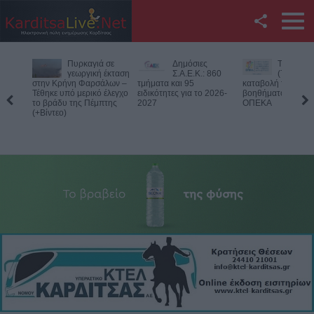
Facebook
Δημόσιες
Την Παρασκευή
Νεκρός
Twitter
Σ.Α.Ε.Κ.: 860
(7/8) η δεύτερη
75χρονος
τμήματα και 95
καταβολή του
αγροτική
ειδικότητες για το 2026-
βοηθήματος του ΛΑΕ-
περιοχή του Δομεν
YouTube
2027
ΟΠΕΚΑ
Πιθανό παθολογικό
Αναζήτηση
RSS
Επικοινωνία με το
KarditsaLive.Net