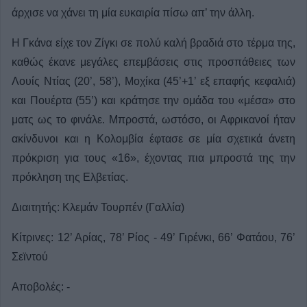
άρχισε να χάνει τη μία ευκαιρία πίσω απ’ την άλλη.
Η Γκάνα είχε τον Ζίγκι σε πολύ καλή βραδιά στο τέρμα της,
καθώς έκανε μεγάλες επεμβάσεις στις προσπάθειες των
Λουίς Ντίας (20’, 58’), Μοχίκα (45’+1’ εξ επαφής κεφαλιά)
και Πουέρτα (55’) και κράτησε την ομάδα του «μέσα» στο
ματς ως το φινάλε. Μπροστά, ωστόσο, οι Αφρικανοί ήταν
ακίνδυνοι και η Κολομβία έφτασε σε μία σχετικά άνετη
πρόκριση για τους «16», έχοντας πια μπροστά της την
πρόκληση της Ελβετίας.
Διαιτητής: Κλεμάν Τουρπέν (Γαλλία)
Κίτρινες: 12’ Αρίας, 78’ Ρίος - 49’ Γιρένκι, 66’ Φατάου, 76’
Σεϊντού
Αποβολές: -