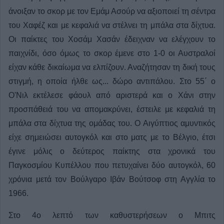
άνοιξαν το σκορ με τον Εμάμ Ασούρ να αξιοποιεί τη σέντρα
του Χαφέζ και με κεφαλιά να στέλνει τη μπάλα στα δίχτυα.
Οι παίκτες του Χοσάμ Χασάν έδειχναν να ελέγχουν το
παιχνίδι, όσο όμως το σκορ έμενε στο 1-0 οι Αυστραλοί
είχαν κάθε δικαίωμα να ελπίζουν. Αναζήτησαν τη δική τους
στιγμή, η οποία ήλθε ως... δώρο αντιπάλου. Στο 55΄ ο
Ο'Νιλ εκτέλεσε φάουλ από αριστερά και ο Χάνι στην
προσπάθειά του να απομακρύνει, έστειλε με κεφαλιά τη
μπάλα στα δίχτυα της ομάδας του. Ο Αιγύπτιος αμυντικός
είχε σημειώσει αυτογκόλ και στο ματς με το Βέλγιο, έτσι
έγινε μόλις ο δεύτερος παίκτης στα χρονικά του
Παγκοσμίου Κυπέλλου που πετυχαίνει δύο αυτογκόλ, 60
χρόνια μετά τον Βούλγαρο Ιβάν Βούτσοφ στη Αγγλία το
1966.
Στο 4ο λεπτό των καθυστερήσεων ο Μπιτς