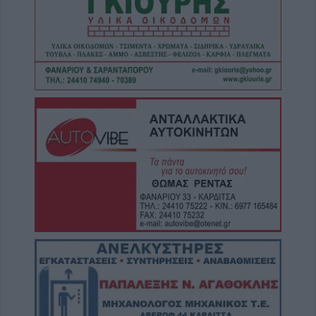
7 Αυγούστου 2026, 19:35
Η Αγγλική Ποδοσφαιρική Ομοσπονδία
καταργεί τα τσιμεντένια προστατευτικά γύρω
απ’ τον αγωνιστικό χώρο μετά τον θάνατο
ποδοσφαιριστή
7 Αυγούστου 2026, 19:30
Το Σάββατο 8 Αυγούστου η κηδεία της
Μάχης Νίκου
7 Αυγούστου 2026, 19:18
Κύπελλο Ελλάδας: Το πλήρες πρόγραμμα
του 2ου προκριματικού γύρου - Στο γήπεδο
του Μακεδονικού το Αναγέννηση - Άρης
7 Αυγούστου 2026, 18:41
Το Σάββατο 8 Αυγούστου η κηδεία της
Αθανασίας Βρέκου
7 Αυγούστου 2026, 18:20
Συμμαχία Υπέρ των Πολιτών: Σκιές για το