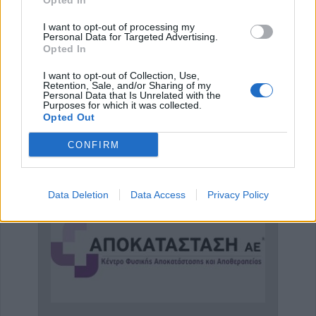
Opted In
I want to opt-out of processing my
Personal Data for Targeted Advertising.
Opted In
I want to opt-out of Collection, Use,
Retention, Sale, and/or Sharing of my
Personal Data that Is Unrelated with the
Ειδικός Γαστρεντερολόγος - Ηπατολόγος "Γεώργιος Μάνθος"
Πνευμονολόγος - Φυματιολόγος "Σταυρούλα Δ. Νούκα"
Ψυχο
Purposes for which it was collected.
Opted Out
CONFIRM
ΑΓΓΕΛΙΕΣ
Data Deletion
Data Access
Privacy Policy