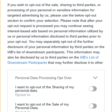
If you wish to opt-out of the sale, sharing to third parties, or
processing of your personal or sensitive information for
targeted advertising by us, please use the below opt-out
section to confirm your selection. Please note that after your
opt-out request is processed you may continue seeing
interest-based ads based on personal information utilized by
us or personal information disclosed to third parties prior to
Μουντιάλ 2026: Με ανατροπή στο τέλος η Αργεντινή
your opt-out. You may separately opt-out of the further
νίκησε την Αγγλία και πήγε τελικό!
disclosure of your personal information by third parties on the
16 Ιουλίου 2026, 00:09
IAB’s list of downstream participants. This information may
also be disclosed by us to third parties on the
IAB’s List of
επιστροφή στην κορυφή
Downstream Participants
that may further disclose it to other
third parties.
Personal Data Processing Opt Outs
ΕΠΑΓΓΕΛΜΑΤΙΕΣ ΥΓΕΙΑΣ
I want to opt-out of the Sharing of my
personal data.
Opted In
I want to opt-out of the Sale of my
Personal Data.