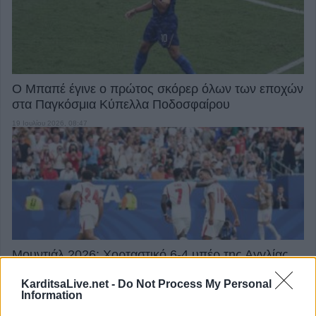
Ο Μπαπέ έγινε ο πρώτος σκόρερ όλων των εποχών
στα Παγκόσμια Κύπελλα Ποδοσφαίρου
19 Ιουλίου 2026, 08:47
Μουντιάλ 2026: Χορταστικό 6-4 υπέρ της Αγγλίας
στον τελικό της παρηγοριάς!
KarditsaLive.net -
Do Not Process My Personal
19 Ιουλίου 2026, 02:05
Information