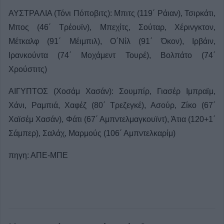
ΑΥΣΤΡΑΛΙΑ (Τόνι Πόποβιτς): Μπιτς (119΄ Ράιαν), Τσιρκάτι,
Μπος (46΄ Τρέουϊν), Μπεχίτς, Σούταρ, Χέρινγκτον,
Μέτκαλφ (91΄ Μέιμπιλ), Ο΄Νίλ (91΄ Όκον), Ιρβάιν,
Ιρανκούντα (74΄ Μοχάμεντ Τουρέ), Βολπάτο (74΄
Χρούστιτς)
ΑΙΓΥΠΤΟΣ (Χοσάμ Χασάν): Σουμπίρ, Γιασέρ Ιμπραϊμ,
Χάνι, Ραμπιά, Χαφέζ (80΄ Τρεζεγκέ), Ασούρ, Ζίκο (67΄
Χαϊσέμ Χασάν), Φάτι (67΄ Αμπντελμαγκουϊντ), Άτια (120+1΄
Σάμπερ), Σαλάχ, Μαρμούς (106΄ Αμπντελκαρίμ)
πηγη: ΑΠΕ-ΜΠΕ