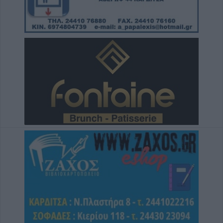
κόστος, τους όρους, τον τρόπο και τον
φορέα δημοπράτησης των κολυμβητικών
δεξαμενών της Περιφερειακής Αρχής
Κουρέτα
7 Αυγούστου 2026, 18:00
Υπό έλεγχο η φωτιά σε δύσβατο σημείο στον
Όλυμπο – Παραμένουν οι δυνάμεις στο
σημείο
7 Αυγούστου 2026, 17:07
Ενισχύθηκαν οι πυροσβεστικές δυνάμεις
στην πυρκαγιά σε αγροτοδασική έκταση στο
Στεφάνι Κορίνθου
7 Αυγούστου 2026, 16:58
Το Σάββατο 8 Αυγούστου η κηδεία του
Δημήτριου Αρβανίτη - Αδάμου
7 Αυγούστου 2026, 16:51
Κορυφώνεται η έξοδος του Αυγούστου –
Χιλιάδες επιβάτες αναχωρούν από τα