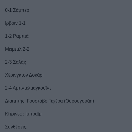
0-1 Σάμπερ
Ιρβάιν 1-1
1-2 Ραμπιά
Μέιμπιλ 2-2
2-3 Σαλάχ
Χέρινγκτον Δοκάρι
2-4 Αμπντελμαγκουϊντ
Διαιτητής: Γουστάβο Τεχέρα (Ουρουγουάη)
Κίτρινες : Ιμπραϊμ
Συνθέσεις: