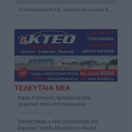
Πωλείται μονοκατοικία τριών επιπέδων στο καταπράσινο Πευκόφυτο Καρδίτσας
Η Αποκατάσταση Α.Ε. αναζητά για εργασία Νοσηλευτές και Βοηθούς Νοσηλευτές
ΤΕΛΕΥΤΑΙΑ ΝΕΑ
Λαμία: Απατεώνες άρπαξαν μεγάλο
χρηματικό ποσό από ηλικιωμένη
7 Αυγούστου 2026, 21:19
Τοποθετήθηκε ο νέος χλοοτάπητας στο
Δημοτικό Γήπεδο Μουζακίου (+Φώτο)