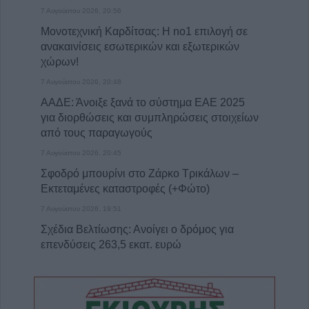
7 Αυγούστου 2026, 20:56
Μονοτεχνική Καρδίτσας: Η no1 επιλογή σε
ανακαινίσεις εσωτερικών και εξωτερικών
χώρων!
7 Αυγούστου 2026, 20:48
ΑΑΔΕ: Άνοιξε ξανά το σύστημα ΕΑΕ 2025
για διορθώσεις και συμπληρώσεις στοιχείων
από τους παραγωγούς
7 Αυγούστου 2026, 20:45
Σφοδρό μπουρίνι στο Ζάρκο Τρικάλων –
Εκτεταμένες καταστροφές (+Φώτο)
7 Αυγούστου 2026, 19:51
Σχέδια Βελτίωσης: Ανοίγει ο δρόμος για
επενδύσεις 263,5 εκατ. ευρώ
7 Αυγούστου 2026, 19:41
Καταβλήθηκαν 33,58 εκατ. ευρώ σε 67.746
δικαιούχους για την αγορά λιπασμάτων