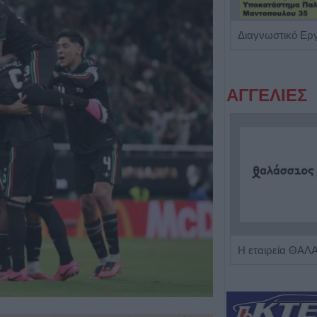
Ψυχίατρος - Ψυχοθεραπευτής 'Αποστολίκας Απόστολος'
ΑΓΓΕΛΙΕΣ
Η Αποκατάσταση Α.Ε. αναζητά για εργασία Νοσηλευτές και Βοηθούς Νοσηλευτές