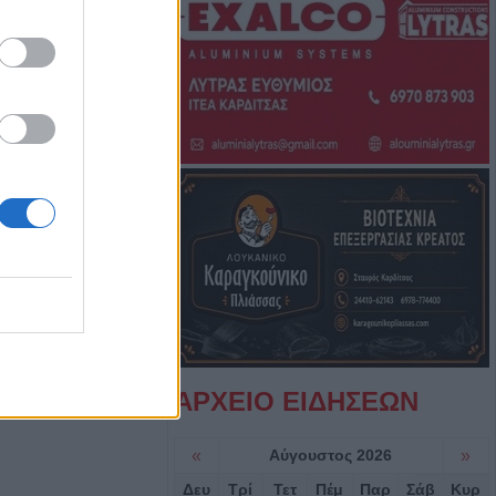
την Επιτροπή
σας (+Φωτο
λεισε τον
 Masters του
υγούστου το
υνο της
ρ. Γιαννουσά -
υγούστου το
ΑΡΧΕΙΟ ΕΙΔΗΣΕΩΝ
υνο του
πά
«
Αύγουστος 2026
»
Δευ
Τρί
Τετ
Πέμ
Παρ
Σάβ
Κυρ
αδικάζει τη