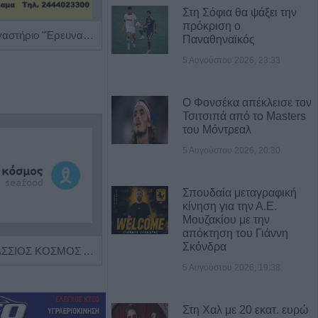
Στη Σόφια θα ψάξει την
πρόκριση ο
Διαγνωστικό Εργαστήριο "Έρευνα και Υγεία"
Διαιτολόγος - Διατροφολόγος "Νικόλαος Ι. Ντελής"
Παναθηναϊκός
5 Αυγούστου 2026, 23:33
Ο Φονσέκα απέκλεισε τον
Τσιτσιπά από το Masters
του Μόντρεαλ
5 Αυγούστου 2026, 20:30
Σπουδαία μεταγραφική
κίνηση για την Α.Ε.
Μουζακίου με την
απόκτηση του Γιάννη
Σκόνδρα
Η εταιρεία ΘΑΛΑΣΣΙΟΣ ΚΟΣΜΟΣ Α.Ε.Β.Ε. επιθυμεί να προσλάβει Αποθηκάριο
Πωλείται μονοκατοικία τριών επιπέδων στο καταπράσινο Πευκόφυτο Καρδίτσας
5 Αυγούστου 2026, 19:38
Στη Χαλ με 20 εκατ. ευρώ