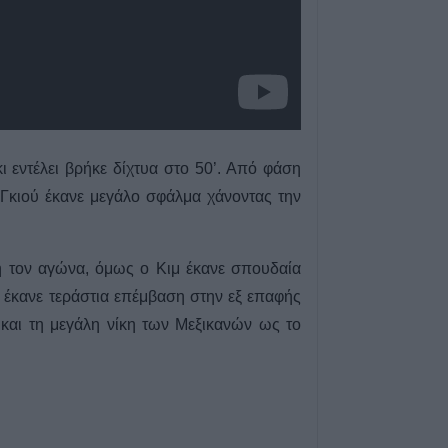
σύλληψη του πρ
Εργατικού Κέντ
5 Αυγούστου 2026, 19:42
Σπουδαία μεταγρ
την Α.Ε. Μουζακί
απόκτηση του Γ
ι εντέλει βρήκε δίχτυα στο 50’. Από φάση
5 Αυγούστου 2026, 19:38
-Γκιού έκανε μεγάλο σφάλμα χάνοντας την
Τρεις συλλήψεις
από αμέλεια σε Τ
και Πρέβεζα
λή τον αγώνα, όμως ο Κιμ έκανε σπουδαία
5 Αυγούστου 2026, 19:24
 έκανε τεράστια επέμβαση στην εξ επαφής
Άμεση κρατική α
 και τη μεγάλη νίκη των Μεξικανών ως το
των πληγέντων -
αποκατάστασης 
που επλήγησαν 
πυρκαγιές
5 Αυγούστου 2026, 18:23