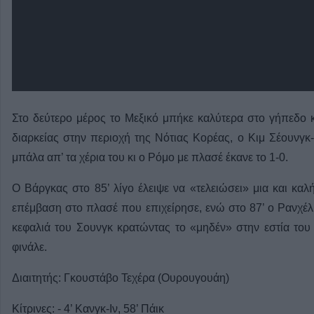
Στο δεύτερο μέρος το Μεξικό μπήκε καλύτερα στο γήπεδο κ
διαρκείας στην περιοχή της Νότιας Κορέας, ο Κιμ Σέουνγκ
μπάλα απ’ τα χέρια του κι ο Ρόμο με πλασέ έκανε το 1-0.
Ο Βάργκας στο 85’ λίγο έλειψε να «τελειώσει» μια και κα
επέμβαση στο πλασέ που επιχείρησε, ενώ στο 87’ ο Ρανχέλ
κεφαλιά του Σουνγκ κρατώντας το «μηδέν» στην εστία του
φινάλε.
Διαιτητής: Γκουστάβο Τεχέρα (Ουρουγουάη)
Κίτρινες: - 4’ Κανγκ-Ιν, 58’ Πάικ