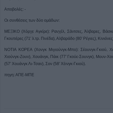
Αποβολές: -
Οι συνθέσεις των δύο ομάδων:
ΜΕΞΙΚΟ (Χόρχε Αγκίρε): Ρανχέλ, Σάντσες, Άλβαρες, Βάσκε
Γκουτιέρες (71’ λ.τρ. Πινέδα), Αλβαράδο (80’ Ρέγιες), Κινιόνε
ΝΟΤΙΑ ΚΟΡΕΑ (Χονγκ Μιγιούνγκ-Μπο): Σέουνγκ-Γκιού, Χαν
Χιούνγκ-Ζουν), Χουάνγκ, Πάικ (77’ Γκούε-Σουνγκ), Μουν-Χουά
(57’ Χουάνγκ Λι-Τσαν), Σον (58’ Χέινγκ-Γκιού).
πηγη: ΑΠΕ-ΜΠΕ