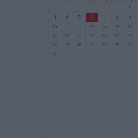
οέδρου του
1
2
ρου Λάρισας
3
4
5
6
7
8
9
10
11
12
13
14
15
16
αφική κίνηση για
17
18
19
20
21
22
23
ου με την
24
25
26
27
28
29
30
ιάννη Σκόνδρα
31
 για εμπρησμούς
ρίκαλα, Αττική
ρωγή και στήριξη
 Το σχέδιο
των περιοχών
από τις