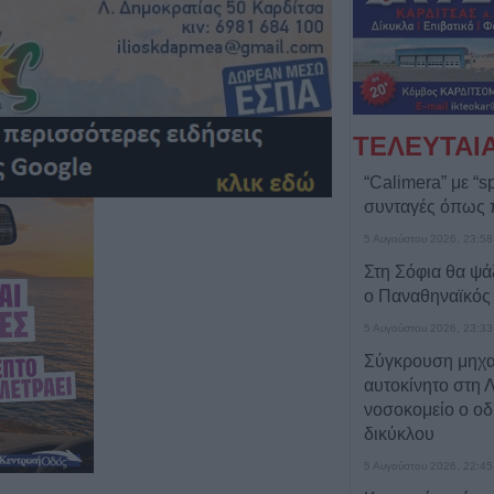
ΤΕΛΕΥΤΑΙ
“Calimera” με “sp
συνταγές όπως
5 Αυγούστου 2026, 23:58
Στη Σόφια θα ψά
ο Παναθηναϊκός
5 Αυγούστου 2026, 23:33
Σύγκρουση μηχα
αυτοκίνητο στη 
νοσοκομείο ο οδ
δικύκλου
5 Αυγούστου 2026, 22:45