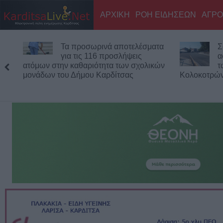
ΑΡΧΙΚΗ
ΡΟΗ ΕΙΔΗΣΕΩΝ
ΑΓΡΟ
Σοφάδες: Ολοκληρώθηκε η
Έ
ασφαλτόστρωση σε τμήματα
κ
των οδών Ανθέων και
τ
Κολοκοτρώνη
αντιπλημμυ