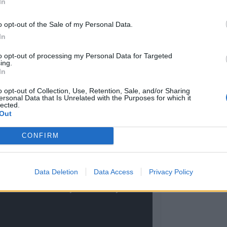
In
παρέμβαση από 
εγαλύτερη σημασία στην αναχαίτιση των
Ειρήνης Καρδίτ
ολογικό τρόπο στην επίθεση. Με εξαίρεση
o opt-out of the Sale of my Personal Data.
+Βίντεο)
ε ο Κιμ Σέουνγκ-Γκιού, δεν καταγράφτηκε
In
5 Αυγούστου 2026, 20:42
to opt-out of processing my Personal Data for Targeted
Ο Φονσέκα απέκ
ing.
Τσιτσιπά από το
In
Μόντρεαλ
o opt-out of Collection, Use, Retention, Sale, and/or Sharing
5 Αυγούστου 2026, 20:30
ersonal Data that Is Unrelated with the Purposes for which it
lected.
Το Σάββατο 8 Α
Out
40ήμερο μνημόσ
Κωνσταντίας Γεω
CONFIRM
Τσιούκα
5 Αυγούστου 2026, 20:25
Data Deletion
Data Access
Privacy Policy
Το Σάββατο 8 Α
40ήμερο μνημόσ
Δημήτριου Παπ
5 Αυγούστου 2026, 20:15
Η Ε.Ο.Α.Σ.Κ. κατ