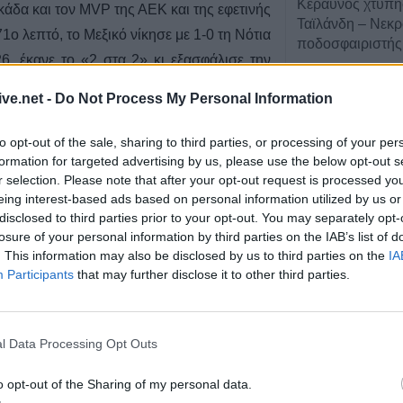
Κεραυνός χτύπη
άδα και τον MVP της ΑΕΚ και της εφετινής
Ταϊλάνδη – Νεκ
ο λεπτό, το Μεξικό νίκησε με 1-0 τη Νότια
ποδοσφαιριστής
6, έκανε το «2 στα 2» κι εξασφάλισε την
5 Αυγούστου 2026, 22:35
Εγκρίθηκε η πρ
ive.net -
Do Not Process My Personal Information
σύμβαση για την
μελέτης ανακατα
to opt-out of the sale, sharing to third parties, or processing of your per
ιστορικής Γέφυ
formation for targeted advertising by us, please use the below opt-out s
r selection. Please note that after your opt-out request is processed y
5 Αυγούστου 2026, 20:54
eing interest-based ads based on personal information utilized by us or
Κάηκε ολοσχερώ
disclosed to third parties prior to your opt-out. You may separately opt-
στην περιοχή τ
losure of your personal information by third parties on the IAB’s list of
. This information may also be disclosed by us to third parties on the
IA
5 Αυγούστου 2026, 20:50
Participants
that may further disclose it to other third parties.
Το Σάββατο 8 Α
40ήμερο μνημόσ
Κωνσταντίνου 
l Data Processing Opt Outs
5 Αυγούστου 2026, 20:49
Εκδήλωση μνήμη
o opt-out of the Sharing of my personal data.
αδαλαχάρα ήταν μάλλον... αποκαρδιωτικό
Ναγκασάκι και αν