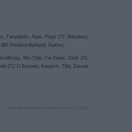
Μικροσκοπικές δ
ανακαλύφθηκαν 
στην επιφάνεια 
5 Αυγούστου 2026, 18:15
Επίσκεψη του Υ
ς, Γκαγιάρδο, Λίρα, Ρόμο (71’ Βάργκας),
Άδωνι Γεωργιάδ
ς (80’ Χουέρτα Βαλέρα), Χιμένες.
ανακαινισμένο Κ
Σοφάδων(+Φωτο
-Μπεόμ, Μιν-Τζάε, Γκι-Χιούκ, Σεόλ (71’
5 Αυγούστου 2026, 16:58
ν (71’ Γι-Σουνγκ), Κανγκ-Ιν, Τζάε, Σουνγκ
Επιτροπή Ανταγ
Αναρτήθηκαν τα 
αποτελέσματα τ
για 51 θέσεις ει
επιστημονικού 
5 Αυγούστου 2026, 16:02
Τελευταία τροποποίηση στις19 Ιουνίου 2026, 09:23
Ε.Φ.Ε.Τ.: Ανάκ
τροφίμων τύπου
και συναφών γλ