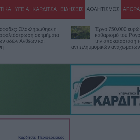
ΤΙΚΑ
ΥΓΕΙΑ
ΚΑΡΔΙΤΣΑ
ΕΙΔΗΣΕΙΣ
ΑΘΛΗΤΙΣΜΟΣ
ΑΡΘΡΑ
ργο 750.000 ευρώ για τον
Στη Χαλ με 20 εκατ.
αθαρισμό του Ρογόζινου και
Κωνσταντής Τζολάκ
ην αποκατάσταση των
ρικών αναχωμάτων