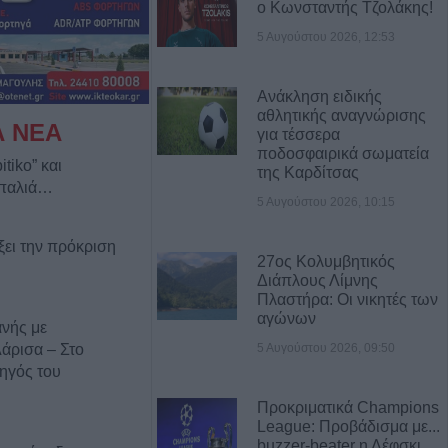
ο Κωνσταντής Τζολάκης!
5 Αυγούστου 2026, 12:53
Ανάκληση ειδικής
αθλητικής αναγνώρισης
Α ΝΕΑ
για τέσσερα
ποδοσφαιρικά σωματεία
itiko” και
της Καρδίτσας
 παλιά…
5 Αυγούστου 2026, 10:15
ξει την πρόκριση
27ος Κολυμβητικός
Διάπλους Λίμνης
Πλαστήρα: Οι νικητές των
αγώνων
νής με
5 Αυγούστου 2026, 09:50
Λάρισα – Στο
ηγός του
Προκριματικά Champions
League: Προβάδισμα με...
buzzer-beater η Λέφσκι,