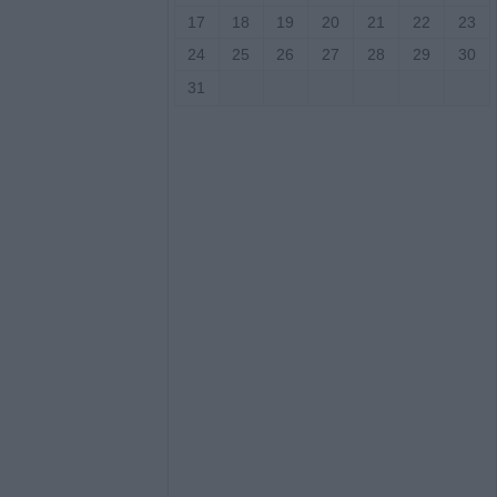
17
18
19
20
21
22
23
7 Αυγούστου η
24
25
26
27
28
29
30
άσιου Ταξιάρχη
31
ργική έκταση
σάλων – Τέθηκε
χο το βράδυ της
ο)
Κ.: 860 τμήματα
ς για το 2026-
7/8) η δεύτερη
οηθήματος του