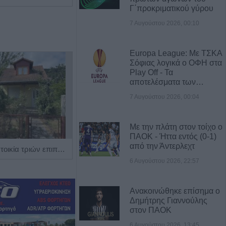
Γ΄προκριματικού γύρου
7 Αυγούστου 2026, 00:10
Europa League: Με ΤΣΚΑ
Σόφιας λογικά ο ΟΦΗ στα
Play Off - Τα
αποτελέσματα των…
7 Αυγούστου 2026, 00:04
Με την πλάτη στον τοίχο ο
ΠΑΟΚ - Ήττα εντός (0-1)
από την Άντερλεχτ
Πωλείται μονοκατοικία τριών επιπέδων στο καταπράσινο Πευκόφυτο Καρδίτσας
Η εταιρεία ΘΑΛΑΣΣΙΟΣ ΚΟΣΜΟΣ Α.Ε.Β.Ε. επιθυμεί να προσλάβει Αποθηκάριο
6 Αυγούστου 2026, 22:57
Ανακοινώθηκε επίσημα ο
Δημήτρης Γιαννούλης
στον ΠΑΟΚ
6 Αυγούστου 2026, 13:45