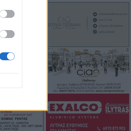
 από την
ιμοι δύο
ροι στο ν.
τότητα επίσκεψης
σσερις
τραμ στη
ω από 20
ί και 13
έκρηξη βόμβας σε
ός και μέτρα
ον Ιό του Δυτικού