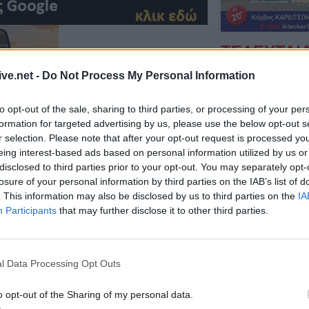
ΤΕΛΕΥΤΑΙ
Conference Lea
ive.net -
Do Not Process My Personal Information
αποτελέσματα 
αγώνων του Γ΄π
to opt-out of the sale, sharing to third parties, or processing of your per
γύρου
formation for targeted advertising by us, please use the below opt-out s
r selection. Please note that after your opt-out request is processed y
7 Αυγούστου 2026, 00:10
eing interest-based ads based on personal information utilized by us or
Europa League:
disclosed to third parties prior to your opt-out. You may separately opt-
λογικά ο ΟΦΗ στα
losure of your personal information by third parties on the IAB’s list of
αποτελέσματα 
. This information may also be disclosed by us to third parties on the
IA
αγώνων στον Γ' 
Participants
that may further disclose it to other third parties.
ΑΟΚ
άνοιξε το απόγευμα του Σαββάτου 15
7 Αυγούστου 2026, 00:04
σφαίρου της
Α' Εθνικής γυναικών
.
“Ciao espresso b
τώρα η δική σου
l Data Processing Opt Outs
6 Αυγούστου 2026, 23:51
o opt-out of the Sharing of my personal data.
Με την πλάτη στ