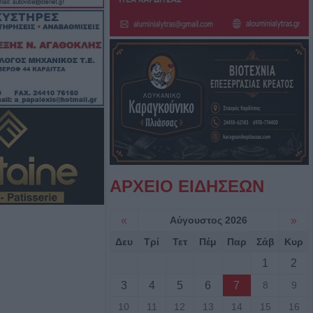
. Κυψέλης
α έπεσε από την
αι σώθηκε στα
ού
ροσβέστες
λικιωμένο μετά
 Νέα Ζωή
ΑΡΧΕΙΟ ΕΙΔΗΣΕΩΝ
ιά: Μοτοσικλέτα
 νταλίκα – Στο
«
Αύγουστος 2026
»
δηγός
Δευ
Τρί
Τετ
Πέμ
Παρ
Σάβ
Κυρ
1
2
νελήφθησαν δύο
3
4
5
6
7
8
9
θάνατο 72χρονου
αυτοκίνητο
10
11
12
13
14
15
16