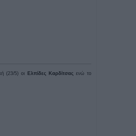
6 Αυγούστου 2026, 17:50
Την Παρασκευή 
κηδεία του Αθαν
6 Αυγούστου 2026, 17:46
Πυρκαγιά σε γεω
στην Κρήνη Φαρ
υπό μερικό έλεγ
Πέμπτης (+Βίντε
6 Αυγούστου 2026, 17:36
κή (23/5) οι
Ελπίδες Καρδίτσας
ενώ το
Δημόσιες Σ.Α.Ε.
και 95 ειδικότητε
2027
6 Αυγούστου 2026, 17:21
Την Παρασκευή (
καταβολή του β
ΛΑΕ-ΟΠΕΚΑ
6 Αυγούστου 2026, 16:31