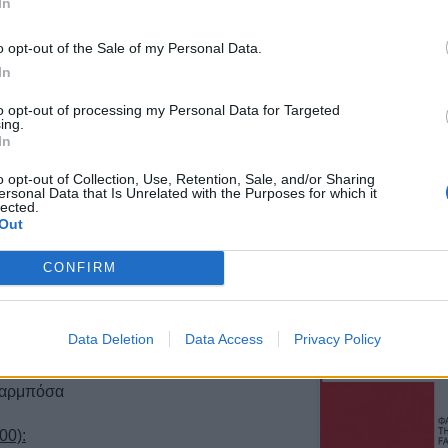
In
Ήττα εντός (0-1)
Άντερλεχτ
o opt-out of the Sale of my Personal Data.
6 Αυγούστου 2026, 22:57
In
Πλήρως επισκέψ
to opt-out of processing my Personal Data for Targeted
αρχαιολογικοί χώ
ing.
Καρδίτσας, δυνα
In
και σε άλλους τέ
o opt-out of Collection, Use, Retention, Sale, and/or Sharing
6 Αυγούστου 2026, 22:48
ersonal Data that Is Unrelated with the Purposes for which it
lected.
Σύγκρουση δύο 
Out
τράρουν την πρώτη δύναμη στο γυναικείο
Γερμανία – Πάν
τραυματίες
5 στο γήπεδο του Παλαμά. Η
Πούλιου
μόλις
CONFIRM
α τέρματά της. Η
Σπυριδωνίδου
στο 28'
6 Αυγούστου 2026, 21:11
στο 35' και στο 81'.
Συρία: Δύο νεκρο
Data Deletion
Data Access
Privacy Policy
τραυματίες από 
, Σίμου, Αναστασίου, Κατσιάνα, Λιάκου,
λεωφορείο
Μπαρμπόσα
6 Αυγούστου 2026, 20:28
Έκτακτος ψεκασμ
00):
προστασίας για τ