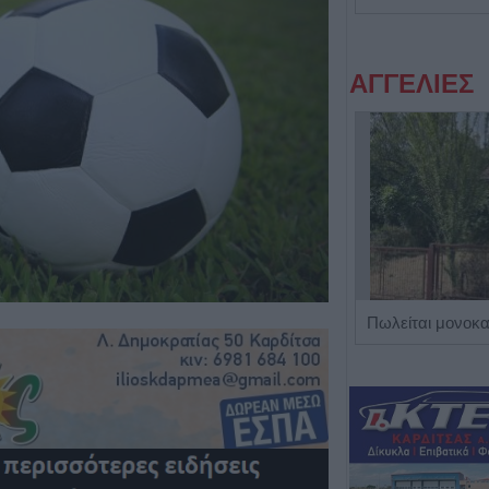
ΑΓΓΕΛΙΕΣ
Η Αποκατάσταση Α.Ε. αναζητά για εργασία Νοσηλευτές και Βοηθούς Νοσηλευτές