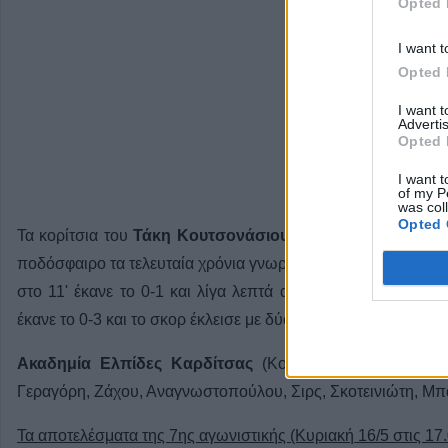
Opted 
I want t
Opted 
I want 
Advertis
Opted 
I want t
of my P
was col
Opted 
Τα κορίτσια του
Τάκη Κουτσονάσιου
δεν μπόρεσαν να κον
ποδόσφαιρο τα τελευταία χρόνια γνωρίζοντας την ήττα με 0-
στο 11' έκανε το 0-1 και λίγα λεπτά αργότερα
διπλασίασε
τ
έκανε το 0-3 και το σκορ έκλεισε με δύο γκολ η
Κακαμπούκη
Ακαδημία Ελπίδες Καρδίτσας
(Κουτσονάσιος): Κιουρτσή
Γεραγόρη, Ζάχου, Αναγνωστοπούλου, Σιρς, Σκοτεινιώτη, 
Τα αποτελέσματα της 7ης αγωνιστικής (Κυριακή 16/5 στις 17.