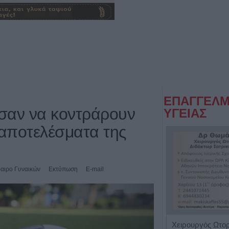
ΕΠΑΓΓΕΛΜ
εσαν να κοντράρουν
ΥΓΕΙΑΣ
 αποτελέσματα της
αιρο Γυναικών
Εκτύπωση
E-mail
Κλινική Διαιτολόγος - Διατροφολόγος "Δήμητρα Λ. Στρατίκη"