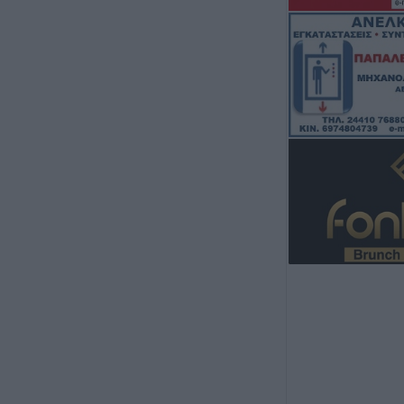
Νείλου στην Δ.Κ
6 Αυγούστου 2026, 19:35
Χαλκίδα: Γυναίκ
Υψηλή Γέφυρα κ
νερά του Ευβοϊκ
6 Αυγούστου 2026, 19:32
Καλαμπάκα: Πυ
απεγκλώβισαν η
από πτώση στη
6 Αυγούστου 2026, 19:29
Τροχαίο στην Αγ
συγκρούστηκε με
νοσοκομείο ο ο
6 Αυγούστου 2026, 19:15
Άνω Λιόσια: Συ
άνδρες για τον 
που βρέθηκε σε 