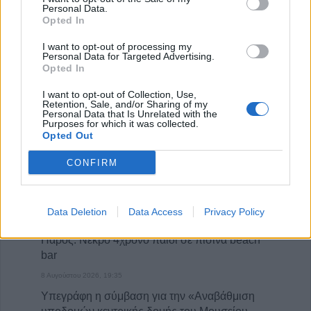
Personal Data.
της υπόλοιπης Θεσσαλίας
Opted In
8 Αυγούστου 2026, 22:58
I want to opt-out of processing my
Ανασύρθηκε χωρίς τις αισθήσεις του
Personal Data for Targeted Advertising.
Opted In
ηλικιωμένος από πηγάδι σε οικισμό της
Αλεξανδρούπολης
I want to opt-out of Collection, Use,
Retention, Sale, and/or Sharing of my
8 Αυγούστου 2026, 21:54
Personal Data that Is Unrelated with the
Purposes for which it was collected.
Χ. Παπαδημήτριου (Πρόεδρος ΔΕΥΑΚ): Στην
Opted Out
παρούσα φάση δεν θα υπάρξουν αυξήσεις
στους λογαριασμούς των καταναλωτών
CONFIRM
8 Αυγούστου 2026, 21:15
Σίσκος Α. Βασίλειος: "Οι ηλίθιοι"
Data Deletion
Data Access
Privacy Policy
8 Αυγούστου 2026, 20:55
Πάρος: Νεκρό 4χρονο παιδί σε πισίνα beach
bar
8 Αυγούστου 2026, 19:35
Υπεγράφη η σύμβαση για την «Αναβάθμιση