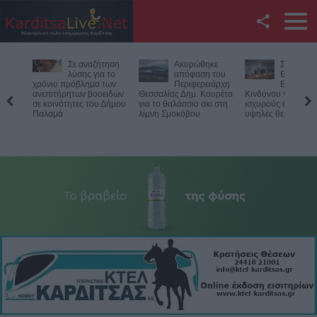
Facebook
Σε αναζήτηση
Ακυρώθηκε
Συνεδρία
Twitter
λύσης για το
απόφαση του
Επιτροπ
χρόνιο πρόβλημα των
Περιφερειάρχη
Εκτίμηση
ανεπιτήρητων βοοειδών
Θεσσαλίας Δημ. Κουρέτα
Κινδύνου για τους
YouTube
σε κοινότητες του Δήμου
για το θαλάσσιο σκι στη
ισχυρούς ανέμους κ
Παλαμά
λίμνη Σμοκόβου
υψηλές θερμοκρασ
Αναζήτηση
RSS
Επικοινωνία με το
KarditsaLive.Net