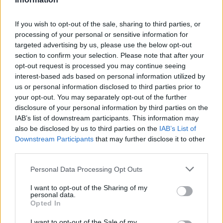
ΑΓΓΕΛΙΕΣ
If you wish to opt-out of the sale, sharing to third parties, or
processing of your personal or sensitive information for
targeted advertising by us, please use the below opt-out
section to confirm your selection. Please note that after your
opt-out request is processed you may continue seeing
interest-based ads based on personal information utilized by
us or personal information disclosed to third parties prior to
your opt-out. You may separately opt-out of the further
disclosure of your personal information by third parties on the
IAB’s list of downstream participants. This information may
also be disclosed by us to third parties on the
IAB’s List of
Downstream Participants
that may further disclose it to other
third parties.
Πωλείται μονοκατοικία τριών επιπέδων στο καταπράσινο Πευκόφυτο Καρδίτσας
Η Αποκατάσταση Α.Ε. αναζητά για εργασία Νοσηλευτές και Βοηθούς Νοσηλευτές
Personal Data Processing Opt Outs
I want to opt-out of the Sharing of my
ΤΕΛΕΥΤΑΙΑ ΝΕΑ
personal data.
Opted In
Υψηλός κίνδυνος πυρκαγιάς την Κυριακή
I want to opt-out of the Sale of my
(9/8) σε μεγάλο τμήμα του ν. Καρδίτσας και