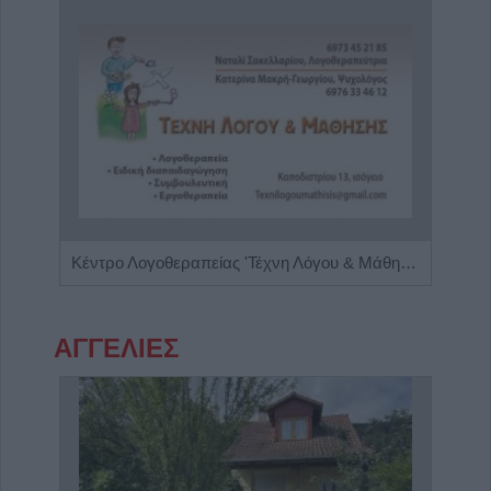
Κλινική Διαιτολόγος - Διατροφολόγος "Δήμητρα Λ. Στρατίκη"
Κέντρο Λογοθεραπείας 'Τέχνη Λόγου & Μάθησης'
ΑΓΓΕΛΙΕΣ