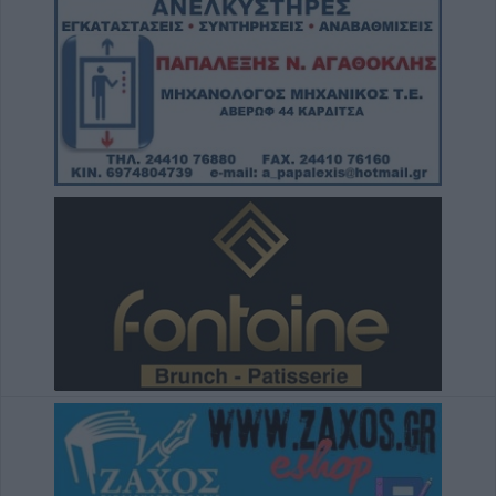
Το Σάββατο 8 Αυγούστου η κηδεία της
Αθανασίας Βρέκου
7 Αυγούστου 2026, 18:20
Συμμαχία Υπέρ των Πολιτών: Σκιές για το
κόστος, τους όρους, τον τρόπο και τον
φορέα δημοπράτησης των κολυμβητικών
δεξαμενών της Περιφερειακής Αρχής
Κουρέτα
7 Αυγούστου 2026, 18:00
Υπό έλεγχο η φωτιά σε δύσβατο σημείο στον
Όλυμπο – Παραμένουν οι δυνάμεις στο
σημείο
7 Αυγούστου 2026, 17:07
Ενισχύθηκαν οι πυροσβεστικές δυνάμεις
στην πυρκαγιά σε αγροτοδασική έκταση στο
Στεφάνι Κορίνθου
7 Αυγούστου 2026, 16:58
Το Σάββατο 8 Αυγούστου η κηδεία του