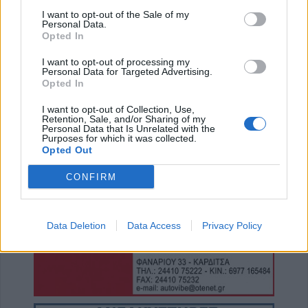
επενδύσεις 263,5 εκατ. ευρώ
I want to opt-out of the Sale of my
Personal Data.
7 Αυγούστου 2026, 19:41
Opted In
Καταβλήθηκαν 33,58 εκατ. ευρώ σε 67.746
δικαιούχους για την αγορά λιπασμάτων
I want to opt-out of processing my
Personal Data for Targeted Advertising.
Opted In
7 Αυγούστου 2026, 19:35
Η Αγγλική Ποδοσφαιρική Ομοσπονδία
I want to opt-out of Collection, Use,
καταργεί τα τσιμεντένια προστατευτικά γύρω
Retention, Sale, and/or Sharing of my
Personal Data that Is Unrelated with the
απ’ τον αγωνιστικό χώρο μετά τον θάνατο
Purposes for which it was collected.
ποδοσφαιριστή
Opted Out
7 Αυγούστου 2026, 19:30
CONFIRM
Το Σάββατο 8 Αυγούστου η κηδεία της
Μάχης Νίκου
7 Αυγούστου 2026, 19:18
Data Deletion
Data Access
Privacy Policy
Κύπελλο Ελλάδας: Το πλήρες πρόγραμμα
του 2ου προκριματικού γύρου - Στο γήπεδο
του Μακεδονικού το Αναγέννηση - Άρης
7 Αυγούστου 2026, 18:41