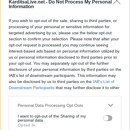
KarditsaLive.net -
Do Not Process My Personal
χρηματικό ποσό από ηλικιωμένη
Information
7 Αυγούστου 2026, 21:19
Τοποθετήθηκε ο νέος χλοοτάπητας στο
If you wish to opt-out of the sale, sharing to third parties, or
Δημοτικό Γήπεδο Μουζακίου (+Φώτο)
processing of your personal or sensitive information for
targeted advertising by us, please use the below opt-out
7 Αυγούστου 2026, 20:56
section to confirm your selection. Please note that after your
Μονοτεχνική Καρδίτσας: Η no1 επιλογή σε
opt-out request is processed you may continue seeing
ανακαινίσεις εσωτερικών και εξωτερικών
interest-based ads based on personal information utilized by
χώρων!
us or personal information disclosed to third parties prior to
your opt-out. You may separately opt-out of the further
7 Αυγούστου 2026, 20:48
disclosure of your personal information by third parties on the
ΑΑΔΕ: Άνοιξε ξανά το σύστημα ΕΑΕ 2025
IAB’s list of downstream participants. This information may
για διορθώσεις και συμπληρώσεις στοιχείων
also be disclosed by us to third parties on the
IAB’s List of
από τους παραγωγούς
Downstream Participants
that may further disclose it to other
third parties.
7 Αυγούστου 2026, 20:45
Σφοδρό μπουρίνι στο Ζάρκο Τρικάλων –
Personal Data Processing Opt Outs
Εκτεταμένες καταστροφές (+Φώτο)
I want to opt-out of the Sharing of my
7 Αυγούστου 2026, 19:51
personal data.
Opted In
Σχέδια Βελτίωσης: Ανοίγει ο δρόμος για