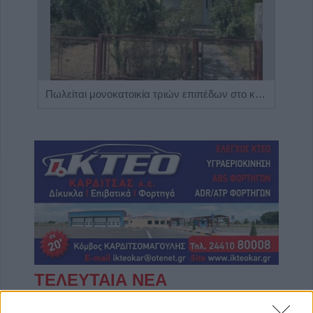
Η Αποκατάσταση Α.Ε. αναζητά για εργασία Νοσηλευτές και Βοηθούς Νοσηλευτές
Πωλείται μονοκατοικία τριών επιπέδων στο καταπράσινο Πευκόφυτο Καρδίτσας
ΤΕΛΕΥΤΑΙΑ ΝΕΑ
Λαμία: Απατεώνες άρπαξαν μεγάλο