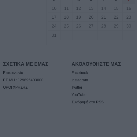
βαση για την
10
11
12
13
14
15
16
ποδομών
17
18
19
20
21
22
23
 του Μουσείου
24
25
26
27
28
29
30
31
Αυγούστου η
ταντίνου
ΣΧΕΤΙΚΑ ΜΕ ΕΜΑΣ
ΑΚΟΛΟΥΘΗΣΤΕ ΜΑΣ
Επικοινωνία
Facebook
 Αυγούστου η
Γ.Ε.ΜΗ.: 129895403000
Instagram
ταντίνου Πλεξίδα
ΟΡΟΙ ΧΡΗΣΗΣ
Twitter
YouTube
Αυγούστου η
Συνδρομή στο RSS
ΐτσας Τσιούκα
ις αισθήσεις του
 την θάλασσα