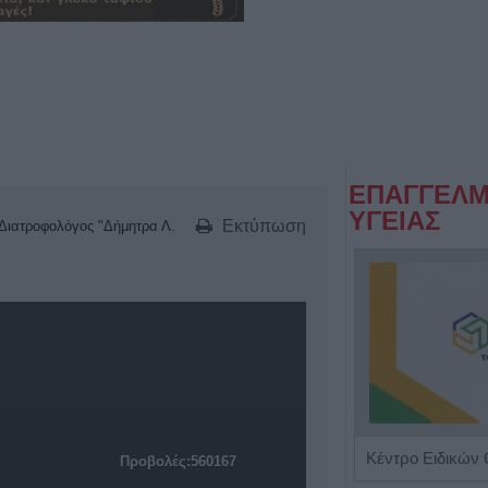
ΕΠΑΓΓΕΛΜ
ΥΓΕΙΑΣ
Εκτύπωση
- Διατροφολόγος "Δήμητρα Λ.
Γαστρεντερολόγος - Ηπατολόγος "Νικολέτα Β. Μαγαλιού"
Προβολές:560167