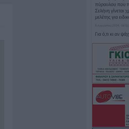
πύραυλου που 
Σελήνη γίνεται χ
μελέτης για ειδι
9 Αυγούστου 2026, 09:31
Για ό,τι κι αν ψά
αυτοκινήτων “Βού
λύση!
9 Αυγούστου 2026, 09:14
Υπ. Μεταφορών:
στο ζήτημα των 
κυκλοφορίας - Π
γίνουν
9 Αυγούστου 2026, 08:17
Την Κυριακή 9 
κηδεία του Αθαν
9 Αυγούστου 2026, 08:05
Υψηλός κίνδυνο