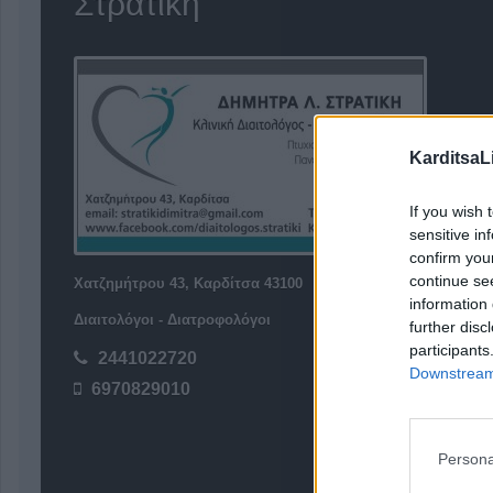
Στρατίκη"
KarditsaL
If you wish 
sensitive in
confirm you
continue se
Χατζημήτρου 43, Καρδίτσα 43100
information 
Διαιτολόγοι - Διατροφολόγοι
further disc
participants
2441022720
Downstream 
6970829010
Persona