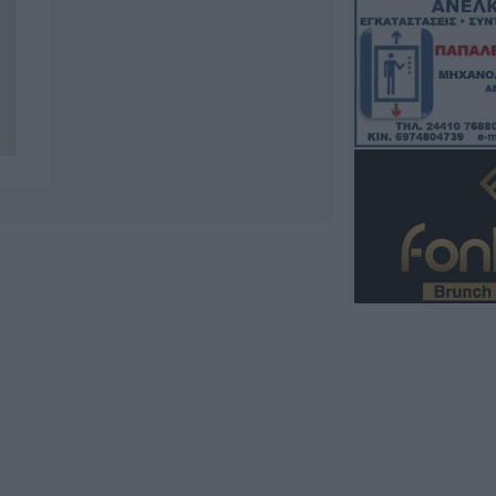
Κυριακή (9/8) σ
του ν. Καρδίτσας
υπόλοιπης Θεσσ
8 Αυγούστου 2026, 22:58
Ανασύρθηκε χωρί
του ηλικιωμένος
οικισμό της Αλ
8 Αυγούστου 2026, 21:54
Χ. Παπαδημήτρι
ΔΕΥΑΚ): Στην π
θα υπάρξουν αυ
λογαριασμούς τ
8 Αυγούστου 2026, 21:15
Σίσκος Α. Βασίλει
8 Αυγούστου 2026, 20:55
Πάρος: Νεκρό 4χ
πισίνα beach ba
8 Αυγούστου 2026, 19:35