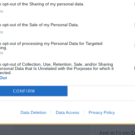
o opt-out of the Sharing of my personal data.
In
ΤΕΛΕΥΤΑΙ
Χατζημήτρου 43,
o opt-out of the Sale of my Personal Data.
Την Κυριακή 9 Α
In
Καρδίτσα 43100
του Κωνσταντίν
9 Αυγούστου 2026, 11:13
to opt-out of processing my Personal Data for Targeted
2441022720
ing.
Συλλήψεις σε Λ
In
6970829010
και Τρίκαλα για 
o opt-out of Collection, Use, Retention, Sale, and/or Sharing
ησυχίας, παραβά
Ιστοσελίδα
ersonal Data that Is Unrelated with the Purposes for which it
αιγιαλό, ναρκωτ
lected.
υπό μέθη
Out
9 Αυγούστου 2026, 10:27
CONFIRM
Διάθεση 1.800 
γεννητόρων κυν
φασιανού από το
Data Deletion
Data Access
Privacy Policy
Μπαλάνου στο Μ
9 Αυγούστου 2026, 09:38
Από τη Γη στη Σ