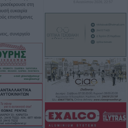
6 Αυγούστου 2026, 22:57
προσέκρουσε στη
ρυσή ευκαιρία
κούς επιστήμονες
χνεις, συνεργείο
ζας” και έχεις τη
 Οριστική λύση
πινακίδων
οιές αλλαγές θα
Αυγούστου η
άσιου Λαζαρίδη
ς πυρκαγιάς την