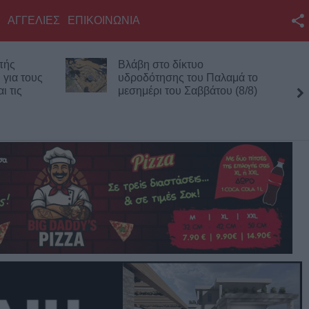
ΑΓΓΕΛΙΕΣ
ΕΠΙΚΟΙΝΩΝΙΑ
Facebook
Βλάβη στο δίκτυο
Λυκαβηττός: Πτώμα
Twitter
υδροδότησης του Παλαμά το
σε προχωρημένη 
μεσημέρι του Σαββάτου (8/8)
εντοπίστηκε κοντά στους Αγίο
YouTube
Ισιδώρους
Αναζήτηση
RSS
Επικοινωνία με το
KarditsaLive.Net