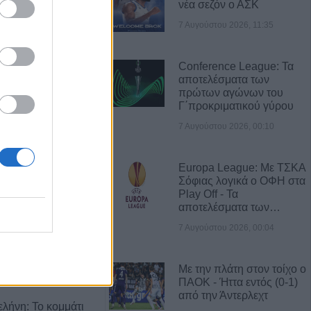
νέα σεζόν ο ΑΣΚ
7 Αυγούστου 2026, 11:35
Α ΝΕΑ
υγούστου κηδεία
Conference League: Τα
ου Θέου
αποτελέσματα των
πρώτων αγώνων του
Γ΄προκριματικού γύρου
άρισα, Μαγνησία
7 Αυγούστου 2026, 00:10
διατάραξη κοινής
σεις στον
ικά και οδήγηση
Europa League: Με ΤΣΚΑ
Σόφιας λογικά ο ΟΦΗ στα
Play Off - Τα
αποτελέσματα των…
νεοσσών και 235
7 Αυγούστου 2026, 00:04
ηγετικού
 εκτροφείο
ουζάκι
Με την πλάτη στον τοίχο ο
ΠΑΟΚ - Ήττα εντός (0-1)
από την Άντερλεχτ
ελήνη: Το κομμάτι