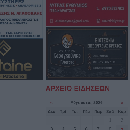
ε μεγάλο τμήμα
 και της
αλίας
ς τις αισθήσεις
 από πηγάδι σε
εξανδρούπολης
ου (Πρόεδρος
αρούσα φάση δεν
ξήσεις στους
ων καταναλωτών
ΑΡΧΕΙΟ ΕΙΔΗΣΕΩΝ
ος: "Οι ηλίθιοι"
«
Αύγουστος 2026
»
Δευ
Τρί
Τετ
Πέμ
Παρ
Σάβ
Κυρ
ρονο παιδί σε
r
1
2
3
4
5
6
7
8
9