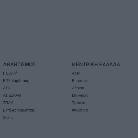
Υπεγράφη η σύμ
«Αναβάθμιση υ
κεντρικής δομής
Πόλης»
8 Αυγούστου 2026, 19:33
Την Κυριακή 9 
κηδεία του Κωνσ
Βογιατζή
ΑΘΛΗΤΙΣΜΟΣ
ΚΕΝΤΡΙΚΗ ΕΛΛΑΔΑ
8 Αυγούστου 2026, 19:28
Γ Εθνική
Άρτα
Την Δευτέρα 10
ΕΠΣ Καρδίτσας
Ευρυτανία
κηδεία του Κωνσ
ΑΣΚ
Λάρισα
8 Αυγούστου 2026, 19:13
Α1 ΕΣΚΑΘ
Μαγνησία
Την Κυριακή 9 
ΣΠΑΚ
Τρίκαλα
κηδεία της Θωμα
Ελπίδες Καρδίτσας
Φθιώτιδα
Στίβος
8 Αυγούστου 2026, 17:42
Μετώπη: Χωρίς τ
ανασύρθηκε από