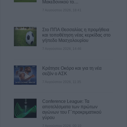
σημείο
Μακεδονικού το…
7 Αυγούστου 2026, 17:07
7 Αυγούστου 2026, 18:41
Ενισχύθηκαν οι πυροσβεστικές δυνάμεις
στην πυρκαγιά σε αγροτοδασική έκταση στο
Στο ΠΠΑ Θεσσαλίας η προμήθεια
Στεφάνι Κορίνθου
και τοποθέτηση νέας κερκίδας στο
7 Αυγούστου 2026, 16:58
γήπεδο Μασχολουρίου
7 Αυγούστου 2026, 14:46
Κράτησε Οκόρο και για τη νέα
σεζόν ο ΑΣΚ
7 Αυγούστου 2026, 11:35
Conference League: Τα
αποτελέσματα των πρώτων
αγώνων του Γ΄προκριματικού
γύρου
7 Αυγούστου 2026, 00:10