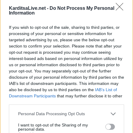
KarditsaLive.net -
Do Not Process My Personal
Παράταση απαγόρευση θήρας σε
Information
συγκεκριμένες εκτάσεις του Δήμου
Μουζακίου
If you wish to opt-out of the sale, sharing to third parties, or
8 Αυγούστου 2026, 09:29
processing of your personal or sensitive information for
Το Σάββατο 8 Αυγούστου η κηδεία του
targeted advertising by us, please use the below opt-out
Λεωνίδα Μητρίτσα
section to confirm your selection. Please note that after your
opt-out request is processed you may continue seeing
8 Αυγούστου 2026, 09:21
interest-based ads based on personal information utilized by
e-ΕΦΚΑ και ΔΥΠΑ: 56,7 εκατ. ευρώ σε
us or personal information disclosed to third parties prior to
58.370 δικαιούχους από 10 έως 14
your opt-out. You may separately opt-out of the further
Αυγούστου
disclosure of your personal information by third parties on the
IAB’s list of downstream participants. This information may
8 Αυγούστου 2026, 09:12
also be disclosed by us to third parties on the
IAB’s List of
Ο Δήμος Σοφάδων παρουσιάζει τον Λεωνίδα
Downstream Participants
that may further disclose it to other
Μπαλάφα στη Λουτροπηγή
third parties.
8 Αυγούστου 2026, 09:09
Personal Data Processing Opt Outs
Το εβδομαδιαίο πρόγραμμα (10-16/8) της
Κινητής Αστυνομικής Μονάδας στην Π.Ε.
I want to opt-out of the Sharing of my
personal data.
Καρδίτσας