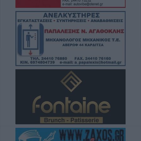
από τους παραγωγούς
7 Αυγούστου 2026, 20:45
Σφοδρό μπουρίνι στο Ζάρκο Τρικάλων –
Εκτεταμένες καταστροφές (+Φώτο)
7 Αυγούστου 2026, 19:51
Σχέδια Βελτίωσης: Ανοίγει ο δρόμος για
επενδύσεις 263,5 εκατ. ευρώ
7 Αυγούστου 2026, 19:41
Καταβλήθηκαν 33,58 εκατ. ευρώ σε 67.746
δικαιούχους για την αγορά λιπασμάτων
7 Αυγούστου 2026, 19:35
Η Αγγλική Ποδοσφαιρική Ομοσπονδία
καταργεί τα τσιμεντένια προστατευτικά γύρω
απ’ τον αγωνιστικό χώρο μετά τον θάνατο
ποδοσφαιριστή
7 Αυγούστου 2026, 19:30
Το Σάββατο 8 Αυγούστου η κηδεία της