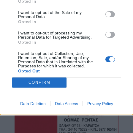
Opted In
8 Αυγούστου 2026, 08:22
I want to opt-out of the Sale of my
Γ. Καραβίδας: "Ο Αύγουστος, τα πανηγύρια
Personal Data.
και οι «χορηγίες» με θέμα τα κοινά μας
Opted In
αγαθά"
I want to opt-out of processing my
Personal Data for Targeted Advertising.
8 Αυγούστου 2026, 08:17
Opted In
Λαμία: Απατεώνες άρπαξαν μεγάλο
χρηματικό ποσό από ηλικιωμένη
I want to opt-out of Collection, Use,
Retention, Sale, and/or Sharing of my
7 Αυγούστου 2026, 21:19
Personal Data that Is Unrelated with the
Purposes for which it was collected.
Τοποθετήθηκε ο νέος χλοοτάπητας στο
Opted Out
Δημοτικό Γήπεδο Μουζακίου (+Φώτο)
CONFIRM
7 Αυγούστου 2026, 20:56
Μονοτεχνική Καρδίτσας: Η no1 επιλογή σε
ανακαινίσεις εσωτερικών και εξωτερικών
Data Deletion
Data Access
Privacy Policy
χώρων!
7 Αυγούστου 2026, 20:48
ΑΑΔΕ: Άνοιξε ξανά το σύστημα ΕΑΕ 2025
για διορθώσεις και συμπληρώσεις στοιχείων