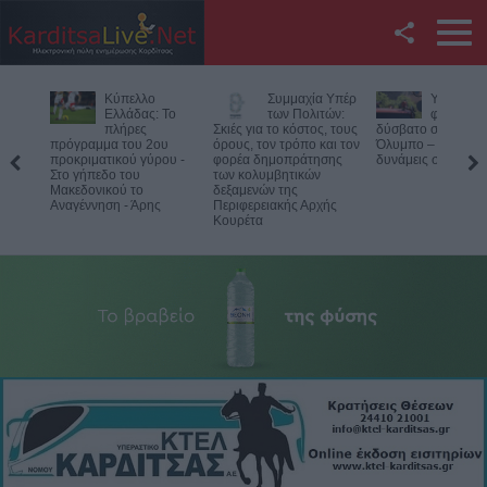
Facebook
Συμμαχία Υπέρ
Υπό έλεγχο η
Κορυφώνε
Twitter
των Πολιτών:
φωτιά σε
έξοδος τ
Σκιές για το κόστος, τους
δύσβατο σημείο στον
Αυγούστο
όρους, τον τρόπο και τον
Όλυμπο – Παραμένουν οι
Χιλιάδες επιβάτες
YouTube
φορέα δημοπράτησης
δυνάμεις στο σημείο
αναχωρούν από τα
των κολυμβητικών
λιμάνια
δεξαμενών της
Αναζήτηση
Περιφερειακής Αρχής
Κουρέτα
RSS
Επικοινωνία με το
KarditsaLive.Net