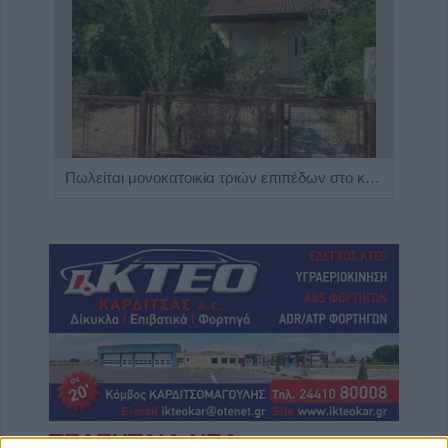
Η Αποκατάσταση Α.Ε. αναζητά για εργασία Νοσηλευτές και Βοηθούς Νοσηλευτές
Πωλείται μονοκατοικία τριών επιπέδων στο καταπράσινο Πευκόφυτο Καρδίτσας
ΤΕΛΕΥΤΑΙΑ ΝΕΑ