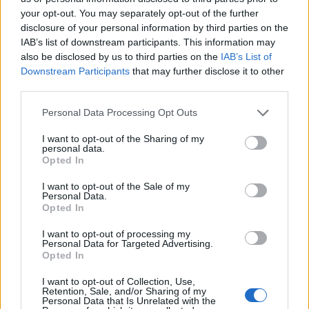
ΤΕΛΕΥΤΑΙΑ ΝΕΑ
your opt-out. You may separately opt-out of the further
Λαμία: Απατεώνες άρπαξαν μεγάλο
disclosure of your personal information by third parties on the
χρηματικό ποσό από ηλικιωμένη
IAB’s list of downstream participants. This information may
also be disclosed by us to third parties on the
IAB’s List of
7 Αυγούστου 2026, 21:19
Downstream Participants
that may further disclose it to other
Τοποθετήθηκε ο νέος χλοοτάπητας στο
third parties.
Δημοτικό Γήπεδο Μουζακίου (+Φώτο)
Personal Data Processing Opt Outs
7 Αυγούστου 2026, 20:56
Μονοτεχνική Καρδίτσας: Η no1 επιλογή σε
I want to opt-out of the Sharing of my
personal data.
ανακαινίσεις εσωτερικών και εξωτερικών
Opted In
χώρων!
I want to opt-out of the Sale of my
7 Αυγούστου 2026, 20:48
Personal Data.
ΑΑΔΕ: Άνοιξε ξανά το σύστημα ΕΑΕ 2025
Opted In
για διορθώσεις και συμπληρώσεις στοιχείων
I want to opt-out of processing my
από τους παραγωγούς
Personal Data for Targeted Advertising.
Opted In
7 Αυγούστου 2026, 20:45
Σφοδρό μπουρίνι στο Ζάρκο Τρικάλων –
I want to opt-out of Collection, Use,
Retention, Sale, and/or Sharing of my
Εκτεταμένες καταστροφές (+Φώτο)
Personal Data that Is Unrelated with the