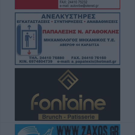
7 Αυγούστου 2026, 18:41
Το Σάββατο 8 Αυγούστου η κηδεία της
Αθανασίας Βρέκου
7 Αυγούστου 2026, 18:20
Συμμαχία Υπέρ των Πολιτών: Σκιές για το
κόστος, τους όρους, τον τρόπο και τον
φορέα δημοπράτησης των κολυμβητικών
δεξαμενών της Περιφερειακής Αρχής
Κουρέτα
7 Αυγούστου 2026, 18:00
Υπό έλεγχο η φωτιά σε δύσβατο σημείο στον
Όλυμπο – Παραμένουν οι δυνάμεις στο
σημείο
7 Αυγούστου 2026, 17:07
Ενισχύθηκαν οι πυροσβεστικές δυνάμεις
στην πυρκαγιά σε αγροτοδασική έκταση στο
Στεφάνι Κορίνθου