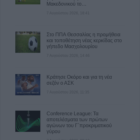
Τ.Κ. Βραγκιανών, Στεφανιάδας, Καρυάς,
Μακεδονικού το…
Ελληνικών και Δροσάτου
7 Αυγούστου 2026, 18:41
7 Αυγούστου 2026, 15:34
Ιερά Μητρόπολη: Πρόγραμμα Μητροπολίτη
Στο ΠΠΑ Θεσσαλίας η προμήθεια
κ. Τιμόθεου το διήμερο 8 & 9 Αυγούστου
και τοποθέτηση νέας κερκίδας στο
7 Αυγούστου 2026, 15:07
γήπεδο Μασχολουρίου
7 Αυγούστου 2026, 14:46
Κράτησε Οκόρο και για τη νέα
σεζόν ο ΑΣΚ
7 Αυγούστου 2026, 11:35
Conference League: Τα
αποτελέσματα των πρώτων
αγώνων του Γ΄προκριματικού
γύρου