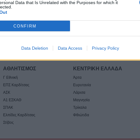
ersonal Data that Is Unrelated with the Purposes for which it
9 Αυγούστου 2026, 17:49
lected.
Out
Ιερά Μητρόπολη
Μητροπολίτη κ. 
CONFIRM
διήμερο 10-11 
9 Αυγούστου 2026, 16:14
Παράταση έως τ
Data Deletion
Data Access
Privacy Policy
για το έργο επέκ
ύδρευσης στην Τ
ΑΘΛΗΤΙΣΜΟΣ
ΚΕΝΤΡΙΚΗ ΕΛΛΑΔΑ
9 Αυγούστου 2026, 15:38
Γ Εθνική
Άρτα
Συνεδρίαση Επι
ΕΠΣ Καρδίτσας
Ευρυτανία
Εκτίμησης Κινδύ
ισχυρούς ανέμου
ΑΣΚ
Λάρισα
μποφόρ τη Δευτέ
Α1 ΕΣΚΑΘ
Μαγνησία
ΣΠΑΚ
Τρίκαλα
9 Αυγούστου 2026, 14:33
Ελπίδες Καρδίτσας
Φθιώτιδα
Με αργούς ρυθμο
Στίβος
μετεγκατάστασης
Τι προβλέπει με
υποστηρικτικών