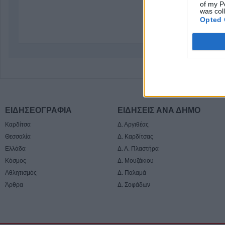
of my P
was col
Opted 
ΕΙΔΗΣΕΟΓΡΑΦΙΑ
ΕΙΔΗΣΕΙΣ ΑΝΑ ΔΗΜΟ
Καρδίτσα
Δ. Αργιθέας
Θεσσαλία
Δ. Καρδίτσας
Ελλάδα
Δ. Λ. Πλαστήρα
Κόσμος
Δ. Μουζάκιου
Αθλητισμός
Δ. Παλαμά
Άρθρα
Δ. Σοφάδων