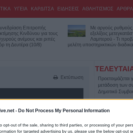
ΤΙΚΑ
ΥΓΕΙΑ
ΚΑΡΔΙΤΣΑ
ΕΙΔΗΣΕΙΣ
ΑΘΛΗΤΙΣΜΟΣ
ΑΡΘΡΑ
υνεδρίαση Επιτροπής
Με αργούς ρυθμούς 
κτίμησης Κινδύνου για τους
εξελίξεις μετεγκατά
σχυρούς ανέμους και ριπές
Λαμπερού - Τι προβ
ρ τη Δευτέρα (10/8)
μελέτη υποστηρικτικών διαδικ
ΤΕΛΕΥΤΑΙ
Εκτύπωση
Προετοιμάζεται 
μετάδοση των σ
Δημοτικό Συμβο
9 Αυγούστου 2026, 22:10
1.296 φιάλες π
ive.net -
Do Not Process My Personal Information
κατασχέθηκαν σ
Δοϊράνη – Ξεπερ
to opt-out of the sale, sharing to third parties, or processing of your per
ευρώ οι διαφυγό
formation for targeted advertising by us, please use the below opt-out s
Προβολές: