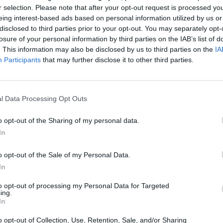
r selection. Please note that after your opt-out request is processed y
9 Αυγούστου 2026, 21:41
Κοινοποίηση
eing interest-based ads based on personal information utilized by us or
Απεβίωσε στα 7
disclosed to third parties prior to your opt-out. You may separately opt-
Νίκος Καλογερ
losure of your personal information by third parties on the IAB’s list of
9 Αυγούστου 2026, 20:16
. This information may also be disclosed by us to third parties on the
IA
Participants
that may further disclose it to other third parties.
Άγγιξε του 40 β
υδράργυρος την 
9 Αυγούστου 2026, 18:58
l Data Processing Opt Outs
Πυρκαγιά στο Νέ
Σηκώθηκαν αερ
o opt-out of the Sharing of my personal data.
επιχειρούν επίγε
In
9 Αυγούστου 2026, 18:38
Πύλη: Αυτοκίνητο
o opt-out of the Sale of my Personal Data.
φλόγες
In
9 Αυγούστου 2026, 18:08
to opt-out of processing my Personal Data for Targeted
ing.
Θύμα των γκράφι
In
αγρότισσας μάνα
Πλαστήρα (+Φω
o opt-out of Collection, Use, Retention, Sale, and/or Sharing