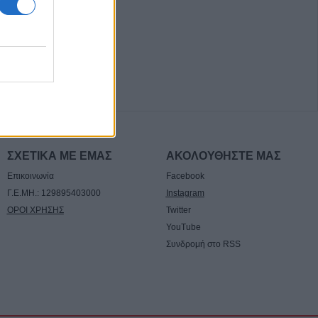
: Πρόγραμμα
Τιμόθεου το
Αυγούστου
ις 9 Νοεμβρίου
τασης του δικτύου
.Κ. Αργυρίου
ΣΧΕΤΙΚΑ ΜΕ ΕΜΑΣ
ΑΚΟΛΟΥΘΗΣΤΕ ΜΑΣ
Επικοινωνία
Facebook
τροπής
νου για τους
Γ.Ε.ΜΗ.: 129895403000
Instagram
ς και ριπές έως 9
ΟΡΟΙ ΧΡΗΣΗΣ
Twitter
ρα (10/8)
YouTube
Συνδρομή στο RSS
ύς οι εξελίξεις
 του Λαμπερού -
λέτη
 διαδικασιών