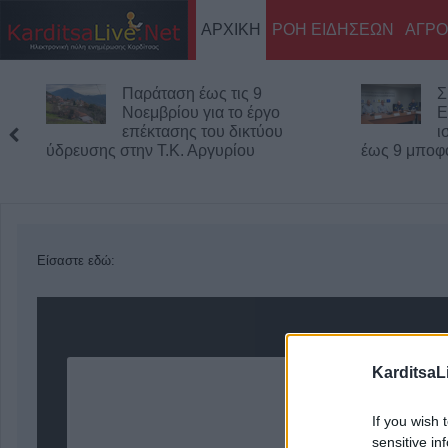
ΑΡΧΙΚΗ
ΡΟΗ ΕΙΔΗΣΕΩΝ
ΑΓΡΟ
Παράταση έως τις 9
Σ
Νοεμβρίου για το έργο
Ε
επέκτασης του δικτύου
ι
ύδρευσης στην Τ.Κ. Αργυρίου
έως 9 μποφό
Είσαστε εδώ:
KarditsaL
If you wish 
sensitive in