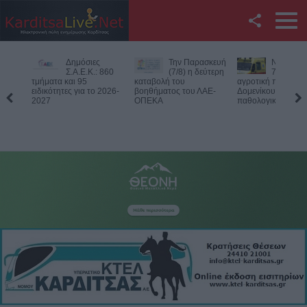
Facebook
Δημόσιες
Την Παρασκευή
Νεκρός
Twitter
Σ.Α.Ε.Κ.: 860
(7/8) η δεύτερη
75χρονος
τμήματα και 95
καταβολή του
αγροτική περιοχή 
ειδικότητες για το 2026-
βοηθήματος του ΛΑΕ-
Δομενίκου – Πιθαν
YouTube
2027
ΟΠΕΚΑ
παθολογικό αίτιο
Αναζήτηση
RSS
Επικοινωνία με το
KarditsaLive.Net