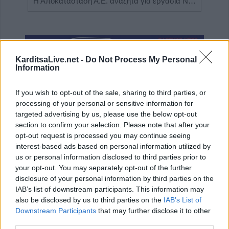
Η εταιρεία ΘΑΛΑΣΣΙΟΣ ΚΟΣΜΟΣ Α.Ε.Β.Ε. επιθυμεί να προσλάβει Αποθηκάριο
Η Αποκατάσταση Α.Ε. αναζητά για εργασία Νοσηλευτές και Βοηθούς Νοσηλευτές
KarditsaLive.net -
Do Not Process My Personal
Information
If you wish to opt-out of the sale, sharing to third parties, or
processing of your personal or sensitive information for
targeted advertising by us, please use the below opt-out
section to confirm your selection. Please note that after your
ΤΕΛΕΥΤΑΙΑ ΝΕΑ
opt-out request is processed you may continue seeing
interest-based ads based on personal information utilized by
Conference League: Τα αποτελέσματα των
us or personal information disclosed to third parties prior to
πρώτων αγώνων του Γ΄προκριματικού
your opt-out. You may separately opt-out of the further
γύρου
disclosure of your personal information by third parties on the
IAB’s list of downstream participants. This information may
7 Αυγούστου 2026, 00:10
also be disclosed by us to third parties on the
IAB’s List of
Europa League: Με ΤΣΚΑ Σόφιας λογικά ο
Downstream Participants
that may further disclose it to other
ΟΦΗ στα Play Off - Τα αποτελέσματα των
third parties.
πρώτων αγώνων στον Γ' προκριματικό