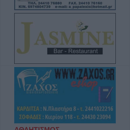
αυτοκίνητο
6 Αυγούστου 2026, 17:50
Την Παρασκευή 7 Αυγούστου η κηδεία του
Αθανάσιου Ταξιάρχη
6 Αυγούστου 2026, 17:46
Πυρκαγιά σε γεωργική έκταση στην Κρήνη
Φαρσάλων – Τέθηκε υπό μερικό έλεγχο το
βράδυ της Πέμπτης (+Βίντεο)
6 Αυγούστου 2026, 17:36
Δημόσιες Σ.Α.Ε.Κ.: 860 τμήματα και 95
ειδικότητες για το 2026-2027
6 Αυγούστου 2026, 17:21
Την Παρασκευή (7/8) η δεύτερη καταβολή
του βοηθήματος του ΛΑΕ-ΟΠΕΚΑ
6 Αυγούστου 2026, 16:31
Νεκρός 75χρονος σε αγροτική περιοχή του
Δομενίκου – Πιθανό παθολογικό αίτιο
ΑΘΛΗΤΙΣΜΟΣ