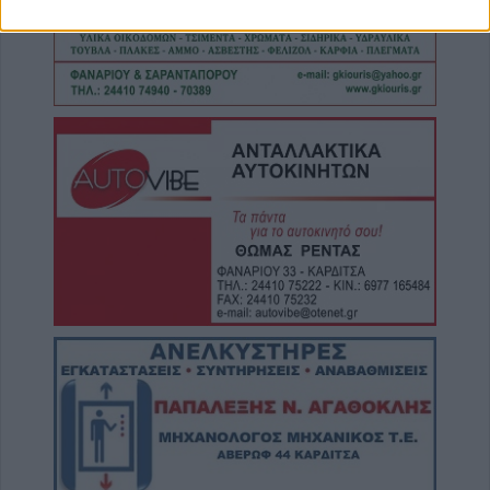
6 Αυγούστου 2026, 20:28
Έκτακτος ψεκασμός και μέτρα προστασίας
για τον Ιό του Δυτικού Νείλου στην Δ.Κ.
Κυψέλης
6 Αυγούστου 2026, 19:35
Χαλκίδα: Γυναίκα έπεσε από την Υψηλή
Γέφυρα και σώθηκε στα νερά του Ευβοϊκού
6 Αυγούστου 2026, 19:32
Καλαμπάκα: Πυροσβέστες απεγκλώβισαν
ηλικιωμένο μετά από πτώση στη Νέα Ζωή
6 Αυγούστου 2026, 19:29
Τροχαίο στην Αγιά: Μοτοσικλέτα
συγκρούστηκε με νταλίκα – Στο νοσοκομείο
ο οδηγός
6 Αυγούστου 2026, 19:15
Άνω Λιόσια: Συνελήφθησαν δύο άνδρες για
τον θάνατο 72χρονου που βρέθηκε σε