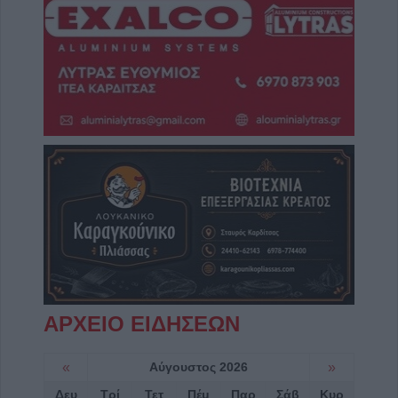
ΑΡΧΕΙΟ ΕΙΔΗΣΕΩΝ
«
Αύγουστος 2026
»
Δευ
Τρί
Τετ
Πέμ
Παρ
Σάβ
Κυρ