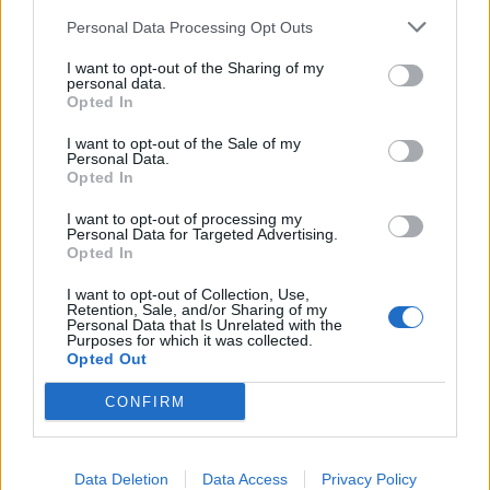
Personal Data Processing Opt Outs
7 Αυγούστου 2026, 00:04
“Ciao espresso bar”: 12 χρόνια τώρα η δική
I want to opt-out of the Sharing of my
personal data.
σου σταθερή αξία!
Opted In
6 Αυγούστου 2026, 23:51
I want to opt-out of the Sale of my
Με την πλάτη στον τοίχο ο ΠΑΟΚ - Ήττα
Personal Data.
εντός (0-1) από την Άντερλεχτ
Opted In
6 Αυγούστου 2026, 22:57
I want to opt-out of processing my
Personal Data for Targeted Advertising.
Πλήρως επισκέψιμοι δύο αρχαιολογικοί
Opted In
χώροι στο ν. Καρδίτσας, δυνατότητα
επίσκεψης και σε άλλους τέσσερις
I want to opt-out of Collection, Use,
Retention, Sale, and/or Sharing of my
6 Αυγούστου 2026, 22:48
Personal Data that Is Unrelated with the
Purposes for which it was collected.
Σύγκρουση δύο τραμ στη Γερμανία – Πάνω
Opted Out
από 20 τραυματίες
CONFIRM
6 Αυγούστου 2026, 21:11
Συρία: Δύο νεκροί και 13 τραυματίες από
έκρηξη βόμβας σε λεωφορείο
Data Deletion
Data Access
Privacy Policy