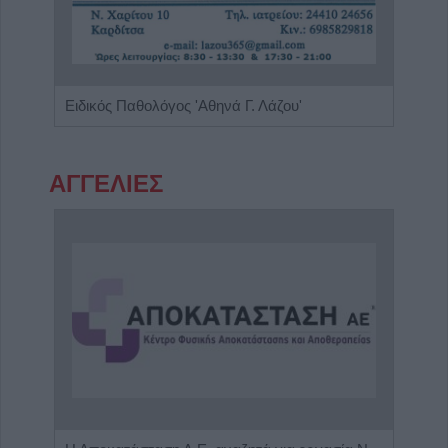
Παιδίατρος - Νεογνολόγος "Κάριν Αδάμου - Kraaijenbrink"
Ειδικός Παθολόγος 'Αθηνά Γ. Λάζου'
ΑΓΓΕΛΙΕΣ